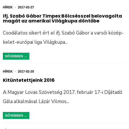
HÍREK
•
2017-02-27
ifj. Szabó Gábor Timpex Bölcsésszel belovagolta
magát az amerikai Világkupa döntőbe
Csodálatos sikert ért el ifj. Szabó Gábor a varsói közép-
kelet-európai liga Világkupa
...
BŐVEBBEN →
HÍREK
•
2017-02-20
Kitüntetettjeink 2016
A Magyar Lovas Szövetség 2017. február 17-i Díjátadó
Gála alkalmával Lázár Vilmos
...
BŐVEBBEN →