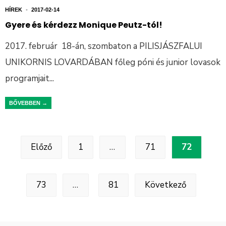
HÍREK
•
2017-02-14
Gyere és kérdezz Monique Peutz-tól!
2017. február 18-án, szombaton a PILISJÁSZFALUI
UNIKORNIS LOVARDÁBAN főleg póni és junior lovasok
programjait
...
BŐVEBBEN →
Előző
1
…
71
72
73
…
81
Következő