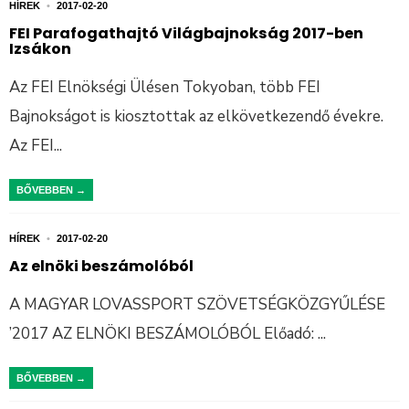
HÍREK
•
2017-02-20
FEI Parafogathajtó Világbajnokság 2017-ben
Izsákon
Az FEI Elnökségi Ülésen Tokyoban, több FEI
Bajnokságot is kiosztottak az elkövetkezendő évekre.
Az FEI
...
BŐVEBBEN →
HÍREK
•
2017-02-20
Az elnöki beszámolóból
A MAGYAR LOVASSPORT SZÖVETSÉGKÖZGYŰLÉSE
’2017 AZ ELNÖKI BESZÁMOLÓBÓL Előadó:
...
BŐVEBBEN →