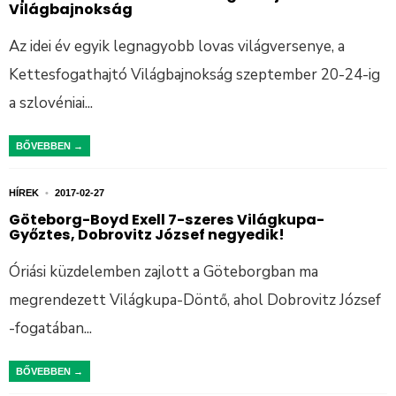
Világbajnokság
Az idei év egyik legnagyobb lovas világversenye, a
Kettesfogathajtó Világbajnokság szeptember 20-24-ig
a szlovéniai
...
BŐVEBBEN →
HÍREK
•
2017-02-27
Göteborg-Boyd Exell 7-szeres Világkupa-
Győztes, Dobrovitz József negyedik!
Óriási küzdelemben zajlott a Göteborgban ma
megrendezett Világkupa-Döntő, ahol Dobrovitz József
-fogatában
...
BŐVEBBEN →