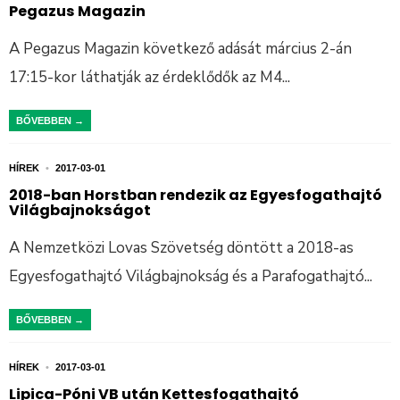
Pegazus Magazin
A Pegazus Magazin következő adását március 2-án
17:15-kor láthatják az érdeklődők az M4
...
BŐVEBBEN →
HÍREK
•
2017-03-01
2018-ban Horstban rendezik az Egyesfogathajtó
Világbajnokságot
A Nemzetközi Lovas Szövetség döntött a 2018-as
Egyesfogathajtó Világbajnokság és a Parafogathajtó
...
BŐVEBBEN →
HÍREK
•
2017-03-01
Lipica-Póni VB után Kettesfogathajtó