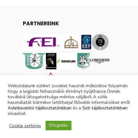
PARTNEREINK
Weboldalunk sütiket (cookie) használ működése folyamán,
hogy a legjobb felhasználói élményt nyújthassa Önnek,
továbbá látogatottsága mérése céljából A sütik
használatát bármikor letilthatja! Bővebb információkat erről
Adatkezelési tájékoztatónkban
és a
Süti tájékoztatónkban
olvashat.
Tárgyévi lovas licencek száma: 3048
Cookie settings
Elfogadás
Tárgyévi ló licencek száma: 3865