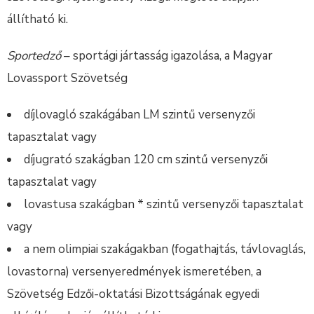
állítható ki.
Sportedző
– sportági jártasság igazolása, a Magyar
Lovassport Szövetség
díjlovagló szakágában LM szintű versenyzői
tapasztalat vagy
díjugrató szakágban 120 cm szintű versenyzői
tapasztalat vagy
lovastusa szakágban * szintű versenyzői tapasztalat
vagy
a nem olimpiai szakágakban (fogathajtás, távlovaglás,
lovastorna) versenyeredmények ismeretében, a
Szövetség Edzői-oktatási Bizottságának egyedi