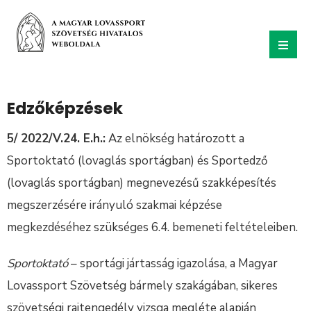
Edzőképzések
5/ 2022/V.24. E.h.:
Az elnökség határozott a
Sportoktató (lovaglás sportágban) és Sportedző
(lovaglás sportágban) megnevezésű szakképesítés
megszerzésére irányuló szakmai képzése
megkezdéséhez szükséges 6.4. bemeneti feltételeiben.
Sportoktató
– sportági jártasság igazolása, a Magyar
Lovassport Szövetség bármely szakágában, sikeres
szövetségi rajtengedély vizsga megléte alapján