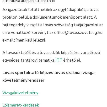
elbírálása alapján állítható ki.
Az igazolások letölthetőek az ügyfélkapuból, a lovas
profilon belül, a dokumentumok menüpont alatt. A
rajtengedély vizsgát a lovas szövetség tudja igazolni, az
erre vonatkozó kérvényt az office@lovasszovetseg.hu
e-mailcímen kell jelezni.
A lovasoktatók és a lovasedzők képzésére vonatkozó
egységes tantárgyi tematika
ITT
érhető el.
Lovas sportoktató képzés lovas szakmai vizsga
követelményrendszer
Vizsgakövetelmény
Lóismeret-kérdések