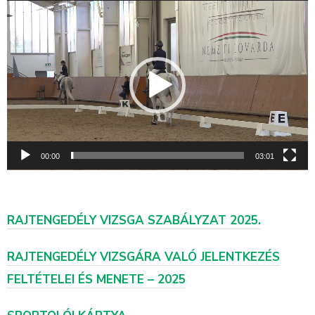
Videólejátszó
00:00
03:01
RAJTENGEDÉLY VIZSGA SZABÁLYZAT 2025.
RAJTENGEDÉLY VIZSGÁRA VALÓ JELENTKEZÉS
FELTÉTELEI ÉS MENETE – 2025