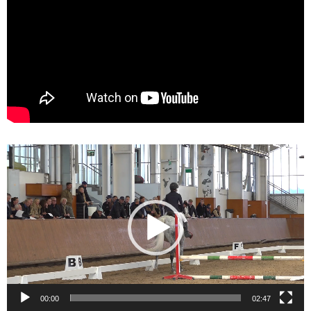
Videólejátszó
00:00
02:47