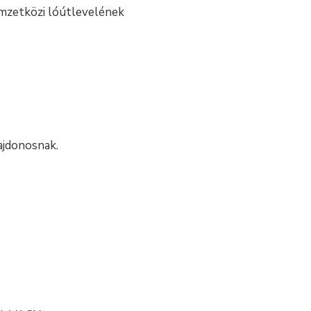
emzetközi lóútlevelének
ajdonosnak.