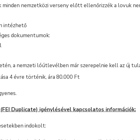
ok minden nemzetközi verseny előtt ellenőrizzék a lovuk n
n intézhető
séges dokumentumok:
l
etén, a nemzeti lóútlevélben már szerepelnie kell az új tul
ása 4 évre történik, ára 80.000 Ft
ngyenes.
 (FEI Duplicate) igénylésével kapcsolatos információk:
 esetekben indokolt: