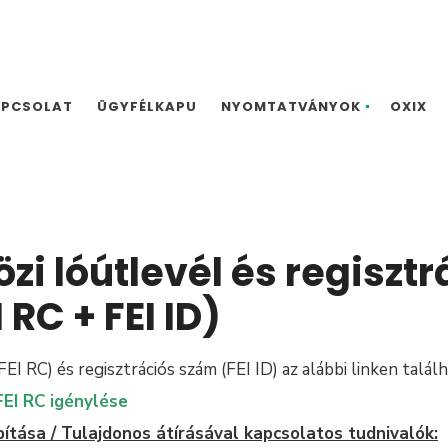
APCSOLAT
ÜGYFÉLKAPU
NYOMTATVÁNYOK
OXIX
i lóútlevél és regisztr
 RC + FEI ID)
EI RC) és regisztrációs szám (FEI ID) az alábbi linken talál
FEI RC igénylése
bítása / Tulajdonos átírásával kapcsolatos tudnivalók: