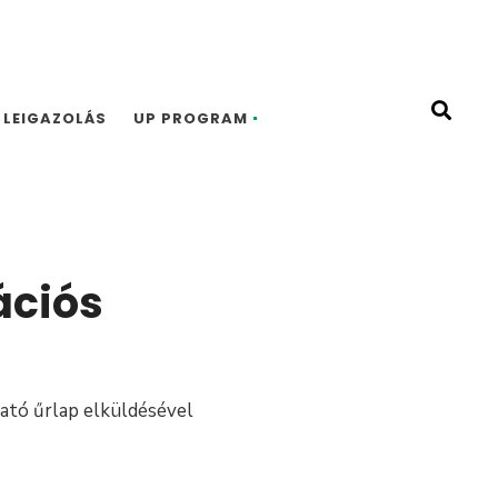
LEIGAZOLÁS
UP PROGRAM
ációs
ható űrlap elküldésével