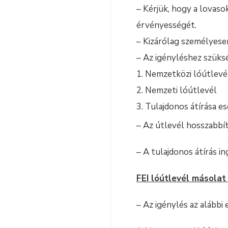
– Kérjük, hogy a lovas
érvényességét.
– Kizárólag személyese
– Az igényléshez szük
Nemzetközi lóútlevé
Nemzeti lóútlevél
Tulajdonos átírása es
– Az útlevél hosszabbít
– A tulajdonos átírás i
FEI lóútlevél másolat
– Az igénylés az alábbi