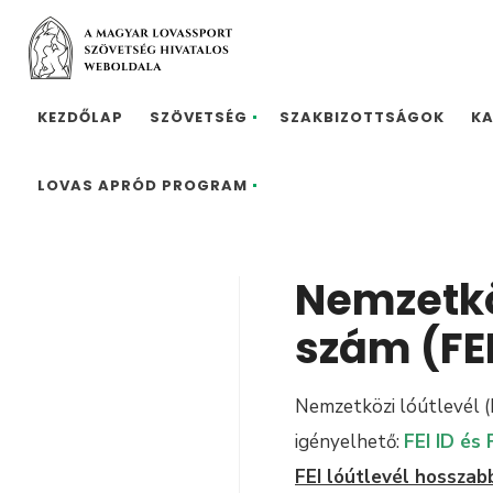
KEZDŐLAP
SZÖVETSÉG
SZAKBIZOTTSÁGOK
K
LOVAS APRÓD PROGRAM
Nemzetköz
szám (FEI
Nemzetközi lóútlevél (F
igényelhető:
FEI ID és 
FEI lóútlevél hosszab