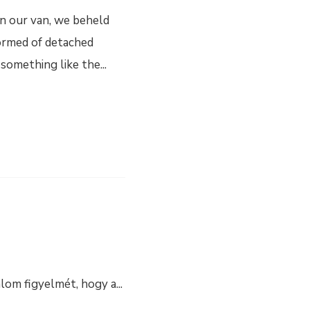
n our van, we beheld
formed of detached
g something like the
...
alom figyelmét, hogy a
...