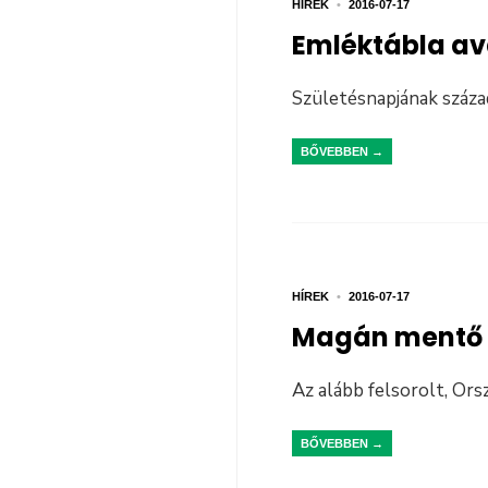
HÍREK
•
2016-07-17
Emléktábla av
Születésnapjának száza
BŐVEBBEN →
HÍREK
•
2016-07-17
Magán mentő 
Az alább felsorolt, Or
BŐVEBBEN →