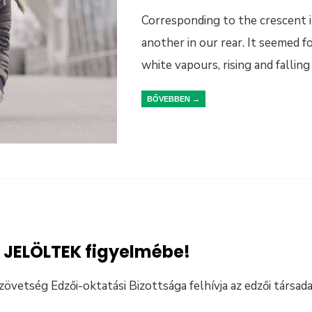
Corresponding to the crescent i
another in our rear. It seemed 
white vapours, rising and fallin
BŐVEBBEN →
 JELÖLTEK figyelmébe!
vetség Edzői-oktatási Bizottsága felhívja az edzői társad