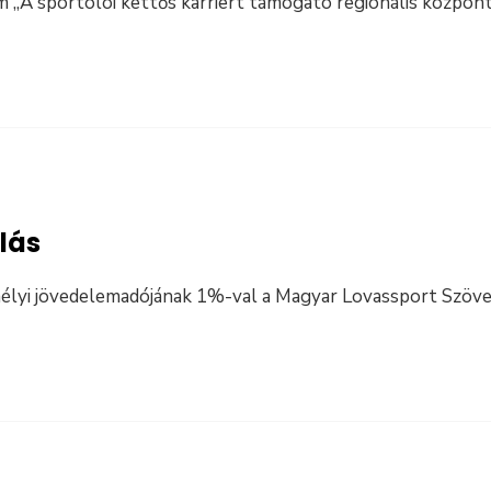
 „A sportolói kettős karriert támogató regionális közpon
lás
mélyi jövedelemadójának 1%-val a Magyar Lovassport Szöv