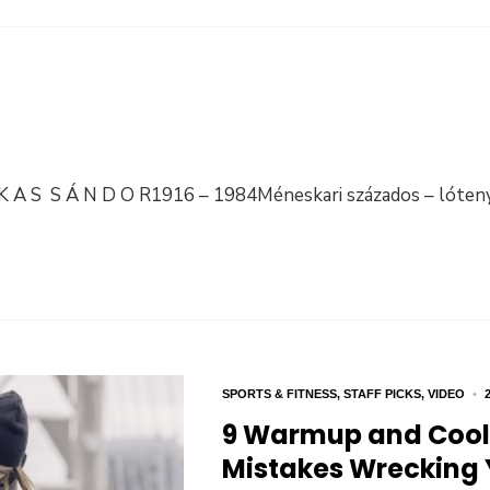
K A S S Á N D O R1916 – 1984Méneskari százados – lóten
SPORTS & FITNESS
,
STAFF PICKS
,
VIDEO
•
9 Warmup and Coo
Mistakes Wrecking