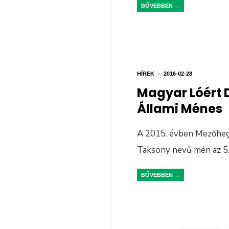
BŐVEBBEN →
HÍREK
•
2016-02-28
Magyar Lóért D
Állami Ménes
A 2015. évben Mezőhegy
Taksony nevű mén az 5
BŐVEBBEN →