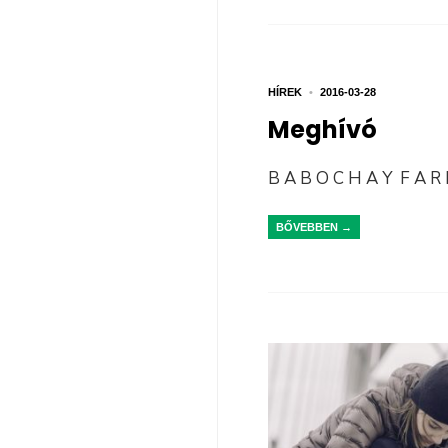
HÍREK
•
2016-03-28
Meghívó
B A B O C H A Y F A R 
BŐVEBBEN →