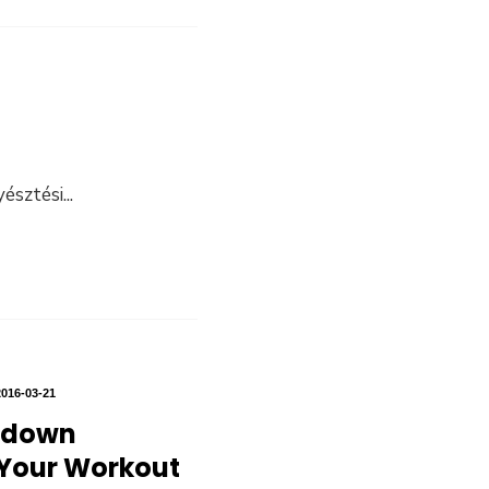
yésztési
...
2016-03-21
ldown
 Your Workout