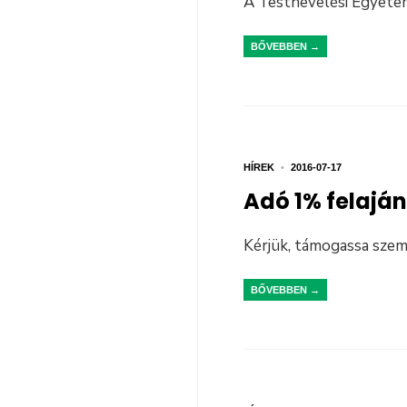
A Testnevelési Egyetem
BŐVEBBEN →
HÍREK
•
2016-07-17
Adó 1% felaján
Kérjük, támogassa sze
BŐVEBBEN →