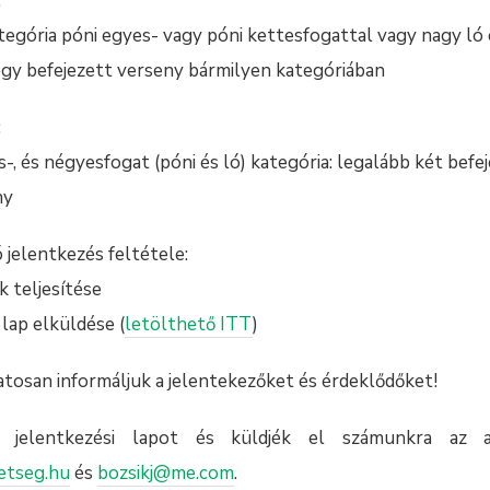
:
ategória póni egyes- vagy póni kettesfogattal vagy nagy ló
egy befejezett verseny bármilyen kategóriában
:
s-, és négyesfogat (póni és ló) kategória: legalább két be
ny
ó jelentkezés feltétele:
k teljesítése
 lap elküldése (
letölthető ITT
)
tosan informáljuk a jelentekezőket és érdeklődőket!
 jelentkezési lapot és küldjék el számunkra az al
etseg.hu
és
bozsikj@me.com
.