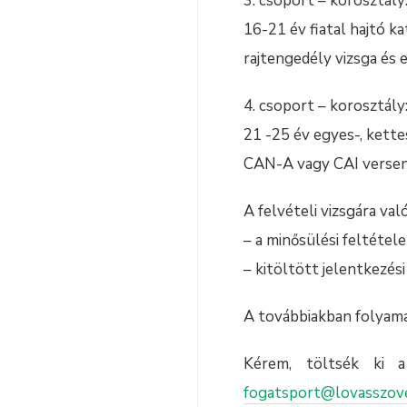
3. csoport – korosztály
16-21 év fiatal hajtó k
rajtengedély vizsga és 
4. csoport – korosztály
21 -25 év egyes-, kette
CAN-A vagy CAI verse
A felvételi vizsgára val
– a minősülési feltétele
– kitöltött jelentkezési
A továbbiakban folyama
Kérem, töltsék ki a
fogatsport@lovasszov