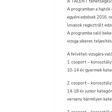
A TALENT tehetségkutat
A programban a hajtók 
egyéni edzések 2016. no
lovasok regisztrált edz
A programba való beker
vizsga sikeres teljesít
A felvételi vizsgára va
1. csoport – korosztály
10-14 év gyermek kateg
2. csoport – korosztály
14-18 év junior kategór
verseny bármilyen kate