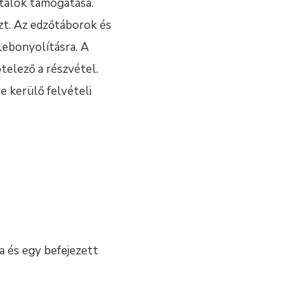
talok támogatása.
zt. Az edzőtáborok és
lebonyolításra. A
telező a részvétel.
 kerülő felvételi
a és egy befejezett