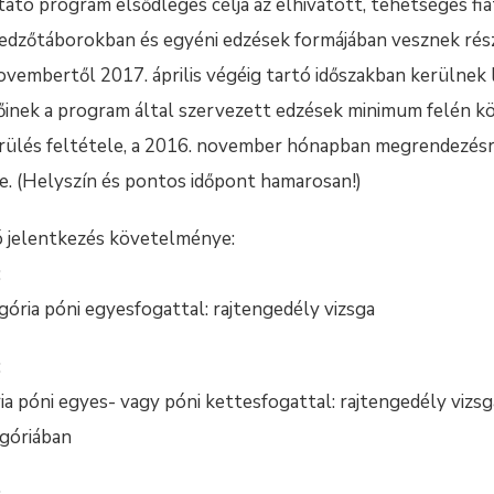
ó program elsődleges célja az elhivatott, tehetséges fia
edzőtáborokban és egyéni edzések formájában vesznek rés
vembertől 2017. április végéig tartó időszakban kerülnek 
őinek a program által szervezett edzések minimum felén kö
ülés feltétele, a 2016. november hónapban megrendezésre
ése. (Helyszín és pontos időpont hamarosan!)
ló jelentkezés követelménye:
:
ória póni egyesfogattal: rajtengedély vizsga
:
ia póni egyes- vagy póni kettesfogattal: rajtengedély vizsg
góriában