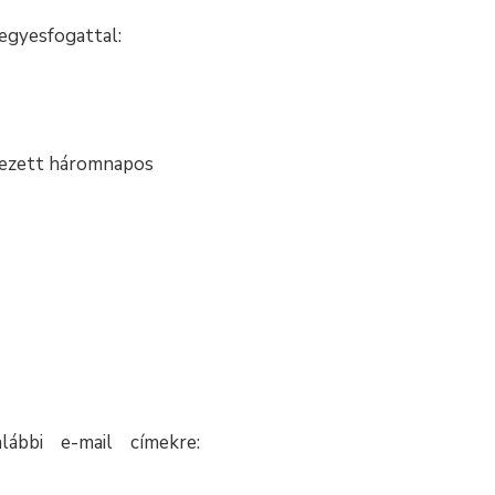
 egyesfogattal:
fejezett háromnapos
ábbi e-mail címekre: