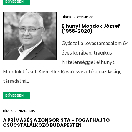
BŐVEBBEN →
HÍREK
•
2021-01-05
Elhunyt Mondok József
(1956-2020)
Gyászol a lovastársadalom 64
éves korában, tragikus
hirtelenséggel elhunyt
Mondok József. Kiemelkedő városvezetési, gazdasági,
társadalmi
...
BŐVEBBEN →
HÍREK
•
2021-01-05
A PRÍMÁS ÉS A ZONGORISTA – FOGATHAJTÓ
CSÚCSTALÁLKOZÓ BUDAPESTEN