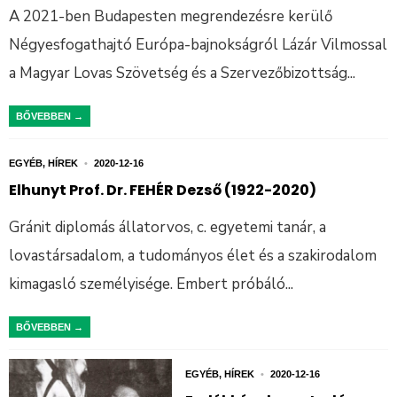
A 2021-ben Budapesten megrendezésre kerülő
Négyesfogathajtó Európa-bajnokságról Lázár Vilmossal
a Magyar Lovas Szövetség és a Szervezőbizottság
...
BŐVEBBEN →
EGYÉB
,
HÍREK
•
2020-12-16
Elhunyt Prof. Dr. FEHÉR Dezső (1922-2020)
Gránit diplomás állatorvos, c. egyetemi tanár, a
lovastársadalom, a tudományos élet és a szakirodalom
kimagasló személyisége. Embert próbáló
...
BŐVEBBEN →
EGYÉB
,
HÍREK
•
2020-12-16