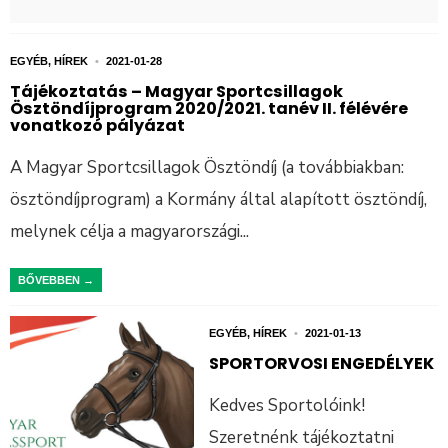
EGYÉB
,
HÍREK
•
2021-01-28
Tájékoztatás – Magyar Sportcsillagok
Ösztöndíjprogram 2020/2021. tanév II. félévére
vonatkozó pályázat
A Magyar Sportcsillagok Ösztöndíj (a továbbiakban:
ösztöndíjprogram) a Kormány által alapított ösztöndíj,
melynek célja a magyarországi
...
BŐVEBBEN →
EGYÉB
,
HÍREK
•
2021-01-13
SPORTORVOSI ENGEDÉLYEK
Kedves Sportolóink!
Szeretnénk tájékoztatni