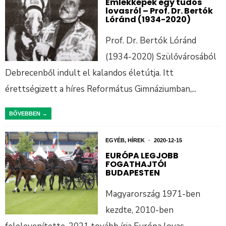
Emlékképek egy tudós
lovasról – Prof. Dr. Bertók
Lóránd (1934-2020)
Prof. Dr. Bertók Lóránd
(1934-2020) Szülővárosából
Debrecenből indult el kalandos életútja. Itt
érettségizett a híres Református Gimnáziumban,
...
BŐVEBBEN →
EGYÉB
,
HÍREK
•
2020-12-15
EURÓPA LEGJOBB
FOGATHAJTÓI
BUDAPESTEN
Magyarország 1971-ben
kezdte, 2010-ben