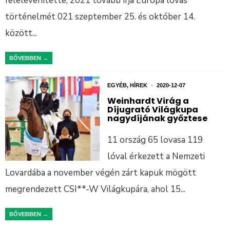
felelevenítette, 2021 tovább írja Európa lovas
történelmét 021 szeptember 25. és október 14.
között
...
BŐVEBBEN →
EGYÉB
,
HÍREK
•
2020-12-07
Weinhardt Virág a
Díjugrató Világkupa
nagydíjának győztese
11 ország 65 lovasa 119
lóval érkezett a Nemzeti
Lovardába a november végén zárt kapuk mögött
megrendezett CSI**-W Világkupára, ahol 15
...
BŐVEBBEN →