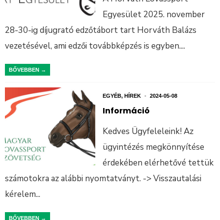
Egyesület 2025. november
28-30-ig díjugrató edzőtábort tart Horváth Balázs
vezetésével, ami edzői továbbképzés is egyben.
...
BŐVEBBEN →
EGYÉB
,
HÍREK
•
2024-05-08
Információ
Kedves Ügyfeleleink! Az
ügyintézés megkönnyítése
érdekében elérhetővé tettük
számotokra az alábbi nyomtatványt. -> Visszautalási
kérelem
...
BŐVEBBEN →