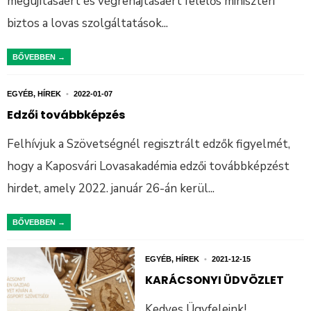
megújításáért és végrehajtásáért felelős miniszteri
biztos a lovas szolgáltatások
...
BŐVEBBEN →
EGYÉB
,
HÍREK
•
2022-01-07
Edzői továbbképzés
Felhívjuk a Szövetségnél regisztrált edzők figyelmét,
hogy a Kaposvári Lovasakadémia edzői továbbképzést
hirdet, amely 2022. január 26-án kerül
...
BŐVEBBEN →
EGYÉB
,
HÍREK
•
2021-12-15
KARÁCSONYI ÜDVÖZLET
Kedves Ügyfeleink!