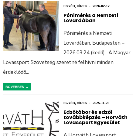
EGYÉB
,
HÍREK
•
2026-02-17
Pónimérés a Nemzeti
Lovardában
Pónimérés a Nemzeti
Lovardában, Budapesten –
2026.03.24 (kedd) A Magyar
Lovassport Szövetség szeretné felhívni minden
érdeklődő
...
BŐVEBBEN →
EGYÉB
,
HÍREK
•
2025-11-25
Edzőtábor és edzői
továbbképzés – Horváth
Lovassport Egyesület
A Horváth Lovassport