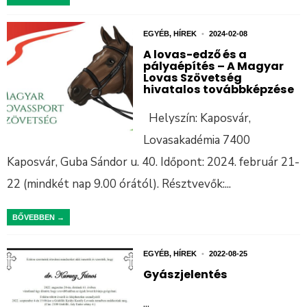
EGYÉB
,
HÍREK
•
2024-02-08
A lovas-edző és a
pályaépítés – A Magyar
Lovas Szövetség
hivatalos továbbképzése
Helyszín: Kaposvár,
Lovasakadémia 7400
Kaposvár, Guba Sándor u. 40. Időpont: 2024. február 21-
22 (mindkét nap 9.00 órától). Résztvevők:
...
BŐVEBBEN →
EGYÉB
,
HÍREK
•
2022-08-25
Gyászjelentés
...