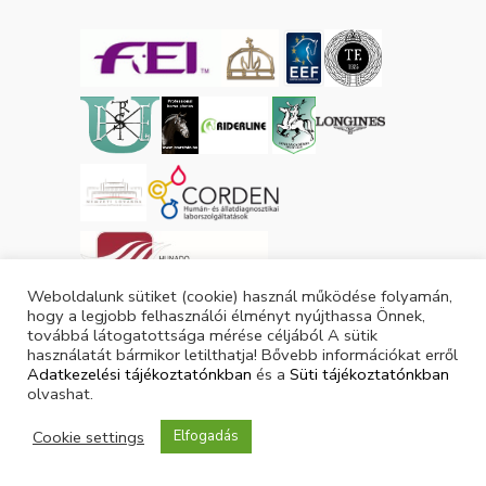
Weboldalunk sütiket (cookie) használ működése folyamán,
hogy a legjobb felhasználói élményt nyújthassa Önnek,
továbbá látogatottsága mérése céljából A sütik
Tárgyévi lovas licencek száma: 3053
használatát bármikor letilthatja! Bővebb információkat erről
Tárgyévi ló licencek száma: 3877
Adatkezelési tájékoztatónkban
és a
Süti tájékoztatónkban
olvashat.
Cookie settings
Elfogadás