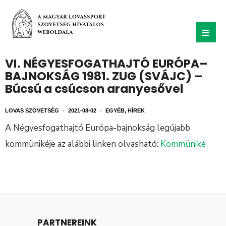
VI. NÉGYESFOGATHAJTÓ EURÓPA–
BAJNOKSÁG 1981. ZUG (SVÁJC) –
Búcsú a csúcson aranyesővel
LOVAS SZÖVETSÉG
•
2021-08-02
•
EGYÉB
,
HÍREK
A Négyesfogathajtó Európa-bajnokság legújabb
kommünikéje az alábbi linken olvasható:
Kommüniké
PARTNEREINK