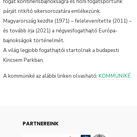
fogat kontinensbajnokságra és honi fogatsportunk
párját ritkító sikersorozatára emlékezünk.
Magyarország kezdte (1971) – felelevenítette (2011) –
és tovább írja (2021) a négyesfogathajtó Európa-
bajnokságok történelmét.
A világ legjobb fogathajtói startolnak a budapesti
Kincsem Parkban.
A kommüniké az alábbi linken olvasható:
KOMMÜNIKÉ
PARTNEREINK