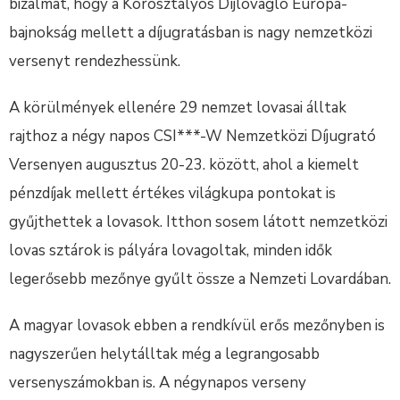
bizalmat, hogy a Korosztályos Díjlovagló Európa-
bajnokság mellett a díjugratásban is nagy nemzetközi
versenyt rendezhessünk.
A körülmények ellenére 29 nemzet lovasai álltak
rajthoz a négy napos CSI***-W Nemzetközi Díjugrató
Versenyen augusztus 20-23. között, ahol a kiemelt
pénzdíjak mellett értékes világkupa pontokat is
gyűjthettek a lovasok. Itthon sosem látott nemzetközi
lovas sztárok is pályára lovagoltak, minden idők
legerősebb mezőnye gyűlt össze a Nemzeti Lovardában.
A magyar lovasok ebben a rendkívül erős mezőnyben is
nagyszerűen helytálltak még a legrangosabb
versenyszámokban is. A négynapos verseny