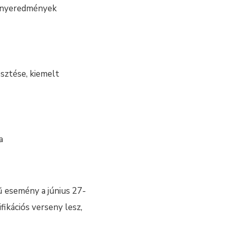
senyeredmények
sztése, kiemelt
a
ű esemény a június 27-
ikációs verseny lesz,