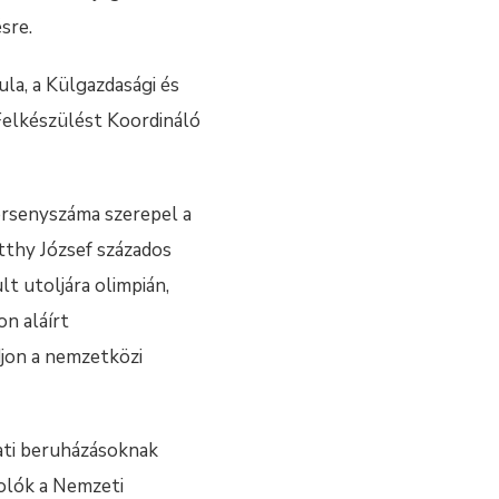
sre.
la, a Külgazdasági és
 Felkészülést Koordináló
versenyszáma szerepel a
tthy József százados
t utoljára olimpián,
on aláírt
djon a nemzetközi
ati beruházásoknak
olók a Nemzeti