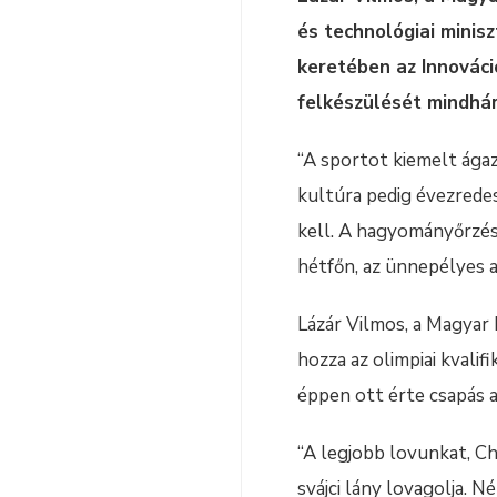
és technológiai minis
keretében az Innováci
felkészülését mindhár
“A sportot kiemelt ágaz
kultúra pedig évezrede
kell. A hagyományőrzés
hétfőn, az ünnepélyes a
Lázár Vilmos, a Magyar
hozza az olimpiai kvali
éppen ott érte csapás a 
“A legjobb lovunkat, C
svájci lány lovagolja. 