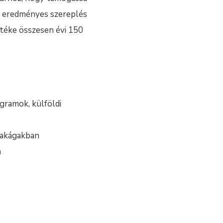
 az eredményes szereplés
rtéke összesen évi 150
gramok, külföldi
szakágakban
n