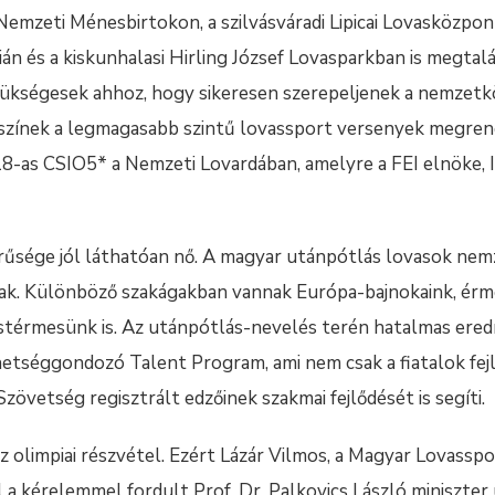
Nemzeti Ménesbirtokon, a szilvásváradi Lipicai Lovasközpo
n és a kiskunhalasi Hirling József Lovasparkban is megtalá
zükségesek ahhoz, hogy sikeresen szerepeljenek a nemze
lyszínek a legmagasabb szintű lovassport versenyek megren
018-as CSIO5* a Nemzeti Lovardában, amelyre a FEI elnöke, 
űsége jól láthatóan nő. A magyar utánpótlás lovasok nemze
ak. Különböző szakágakban vannak Európa-bajnokaink, érm
züstérmesünk is. Az utánpótlás-nevelés terén hatalmas ere
etséggondozó Talent Program, ami nem csak a fiatalok fejlő
övetség regisztrált edzőinek szakmai fejlődését is segíti.
z olimpiai részvétel. Ezért Lázár Vilmos, a Magyar Lovass
al a kérelemmel fordult Prof. Dr. Palkovics László miniszte