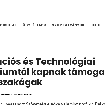
APCSOLAT
ÜGYFÉLKAPU
NYOMTATVÁNYOK
OXIX
ációs és Technológiai
riumtól kapnak támoga
 szakágak
19-05-28
•
EGYÉB
,
HÍREK
r Lovassport Szövetség elnöke valamint prof. dr. Palko