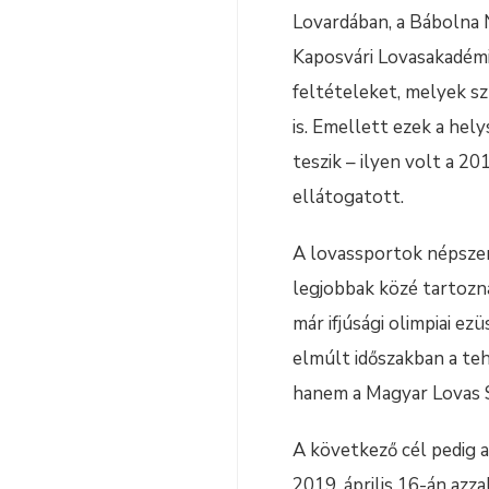
Lovardában, a Bábolna 
Kaposvári Lovasakadémiá
feltételeket, melyek s
is. Emellett ezek a he
teszik – ilyen volt a 2
ellátogatott.
A lovassportok népszer
legjobbak közé tartozn
már ifjúsági olimpiai e
elmúlt időszakban a teh
hanem a Magyar Lovas Sz
A következő cél pedig a
2019. április 16-án azz