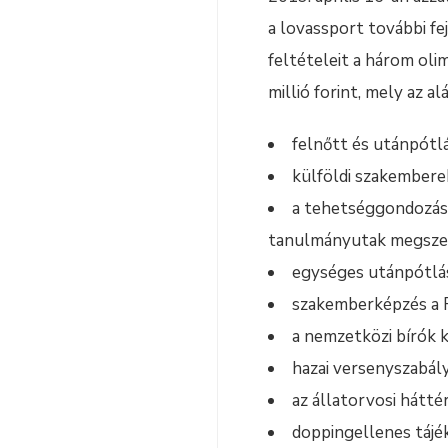
a lovassport további fe
feltételeit a három ol
millió forint, mely az al
felnőtt és utánpótl
külföldi szakembere
a tehetséggondozás 
tanulmányutak megsze
egységes utánpótlásk
szakemberképzés a F
a nemzetközi bírók k
hazai versenyszabál
az állatorvosi hátté
doppingellenes tájé