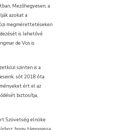
ntban, Mezőhegyesen, a
lják azokat a
tközi megmérettetéseken
dezését is lehetővé
Ingmar de Vos is
tközi szinten is a
eseink, sőt 2018 óta
dményeket ért el az
dését biztosítja,
port Szövetség elnöke
r úrhoz, hogy támogassa