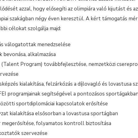
jlődését azzal, hogy elősegíti az olimpiára való kijutást és
impiai szakágban négy éven keresztül. A kért támogatás mé
ábbi célokat szolgálja majd:
ás válogatottak menedzselése
k bevonása, alkalmazása
(Talent Program) továbbfejlesztése, nemzetközi cserepro
rvezése
épzés kialakítása, felzárkózás a díjlovagló és lovastusa 
EI programjainak segítségével a pontozásos sportágakba
özötti sportdiplomáciai kapcsolatok erősítése
yzat kialakítása elsősorban a lovastusa sportágban
r megerősítése, folyamatos kontroll biztosítása
koztatók szervezése