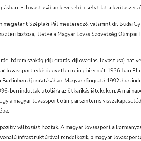
vaglásban és lovastusában kevesebb esélyt lát a kvótaszerzé
 megjelent Széplaki Pál mesteredző, valamint dr. Budai Gyu
szteri biztosa, illetve a Magyar Lovas Szövetség Olimpiai
rtág, három szakág (díjugratás, díjlovaglás, lovastusa) hat 
ar lovassport eddigi egyetlen olimpiai érmét 1936-ban Pla
Berlinben díjugratásában. Magyar díjugrató 1992-ben indul
96-ben indultak utoljára az ötkarikás játékokon. A mai nap
gy a magyar lovassport olimpiai szinten is visszakapcsoló
ébe.
pozitív változást hoztak. A magyar lovassport a kormányz
vonalú infrastruktúrával rendelkezik, a magyar lovassport