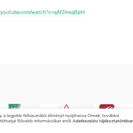
w.youtube.com/watch?v=qAfZmsqBphI
 a legjobb felhasználói élményt nyújthassa Önnek, továbbá
tilthatja! Bővebb információkat erről
Adatkezelési tájékoztatónkba