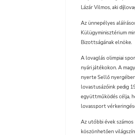
Lázár Vilmos, aki díjlo
Az ünnepélyes aláíráson
Külügyminisztérium mini
Bizottságának elnöke.
A lovaglás olimpiai spo
nyári játékokon. A magy
nyerte Sellő nyergében 
lovastusázóink pedig 19
együttműködés célja, ho
lovassport vérkeringés
Az utóbbi évek számos 
köszönhetően világszín