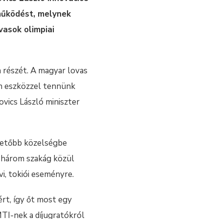
tműködést, melynek
vasok olimpiai
a részét. A magyar lovas
en eszközzel tennünk
vics László miniszter
rhetőbb közelségbe
lő három szakág közül
vi, tokiói eseményre.
rt, így őt most egy
MTI-nek a díjugratókról