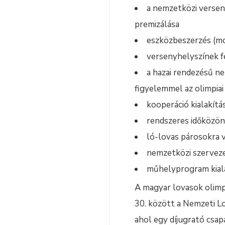
a nemzetközi verse
premizálása
eszközbeszerzés (mob
versenyhelyszínek f
a hazai rendezésű n
figyelemmel az olimpia
kooperáció kialakítá
rendszeres időközön
ló-lovas párosokra 
nemzetközi szerveze
műhelyprogram kiala
A magyar lovasok olimp
30. között a Nemzeti Lo
ahol egy díjugrató csap