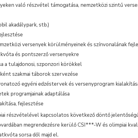
nyeken való részvétel támogatása, nemzetközi szintű ver
il akadálypark, stb.)
ejlesztése
emzetközi versenyek körülményeinek és színvonalának fejle
i kvóta és pontszerző versenyekre
sa a tulajdonosi, szponzori körökkel
ként szakmai táborok szervezése
vonatozó egyéni edzéstervek és versenyprogram kialakítás
tek programjainak adaptálása
kítása, fejlesztése
iai részvételével kapcsolatos következő döntő jelentőség
vardában megrendezésre kerülő CSI***-W és olimpiai kvalif
atkvóta sorsa dől majd el.