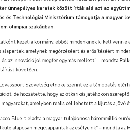
zter ünnepélyes keretek között írták alá azt az együt
ós és Technológiai Minisztérium támogatja a magyar lo
om olimpiai szakágban.
atként kezeli a kormány, ebből mindenkinek ki kell vennie 
s alapérték, amelynek megőrzéséért és erősítéséért mind
 és az innováció jól megfér egymás mellett” – mondta Palko
láírást követően.
 Lovassport Szövetség elnöke szerint ez a támogatás elé
fikációt, de hozzátette, hogy az ötkarikás játékokon szerep
magyarokat, amelyben reális cél lehetett a kijutás a jövő é
hacco Blue-t eladta a magyar tulajdonosa hárommillió euróé
Nélküle alaposan megcsappantak az esélyeink” – mondta az 