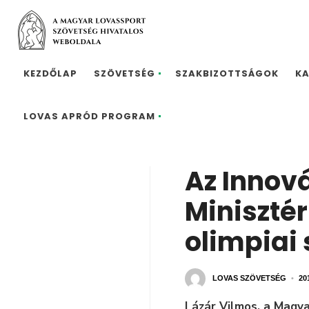
KEZDŐLAP
SZÖVETSÉG
SZAKBIZOTTSÁGOK
K
LOVAS APRÓD PROGRAM
Az Innov
Miniszté
olimpiai
LOVAS SZÖVETSÉG
•
20
Lázár Vilmos, a Magya