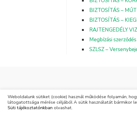
BIZTOSÍTÁS – KÓR
BIZTOSÍTÁS – MŰ
BIZTOSÍTÁS – KIE
RAJTENGEDÉLY VI
Megbízási szerződés
SZLSZ – Versenybeje
PARTNEREINK
Weboldalunk sütiket (cookie) használ működése folyamán, hogy
látogatottsága mérése céljából A sütik használatát bármikor le
Süti tájékoztatónkban
olvashat.