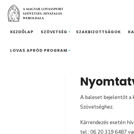
KEZDŐLAP
SZÖVETSÉG
SZAKBIZOTTSÁGOK
K
LOVAS APRÓD PROGRAM
Nyomtat
A baleset bejelentőt a 
Szövetséghez.
Kárrendezés esetén hí
tel : 06 20 319 6487 va