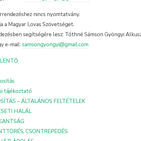
rendezéshez nincs nyomtatvány.
ja a Magyar Lovas Szövetséget.
ndezésben segítségére lesz: Tóthné Sámson Gyöngyi Alkus
y e-mail:
samsongyongyi@gmail.com
ELENTŐ
tosítás
i tájékoztató
SÍTÁS – ÁLTALÁNOS FELTÉTELEK
ESETI HALÁL
KKANTSÁG
ONTTÖRÉS, CSONTREPEDÉS