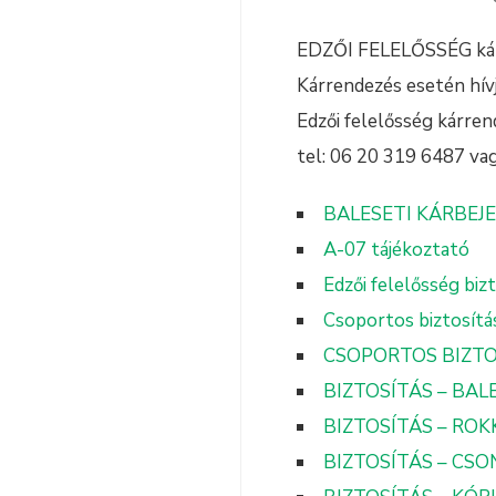
EDZŐI FELELŐSSÉG kár
Kárrendezés esetén hív
Edzői felelősség kárre
tel: 06 20 319 6487 vag
BALESETI KÁRBEJ
A-07 tájékoztató
Edzői felelősség biz
Csoportos biztosítás
CSOPORTOS BIZTO
BIZTOSÍTÁS – BAL
BIZTOSÍTÁS – RO
BIZTOSÍTÁS – CS