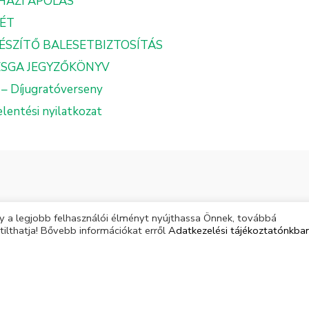
HÁZI ÁPOLÁS
TÉT
GÉSZÍTŐ BALESETBIZTOSÍTÁS
ZSGA JEGYZŐKÖNYV
 – Díjugratóverseny
lentési nyilatkozat
 a legjobb felhasználói élményt nyújthassa Önnek, továbbá
tilthatja! Bővebb információkat erről
Adatkezelési tájékoztatónkba