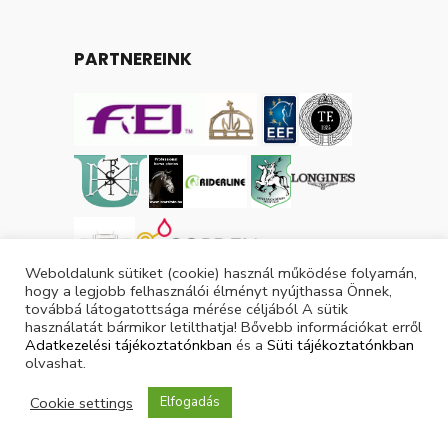
PARTNEREINK
Weboldalunk sütiket (cookie) használ működése folyamán,
hogy a legjobb felhasználói élményt nyújthassa Önnek,
továbbá látogatottsága mérése céljából A sütik
használatát bármikor letilthatja! Bővebb információkat erről
Adatkezelési tájékoztatónkban
és a
Süti tájékoztatónkban
olvashat.
Tárgyévi lovas licencek száma: 3049
Tárgyévi ló licencek száma: 3870
Cookie settings
Elfogadás