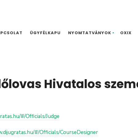
APCSOLAT
ÜGYFÉLKAPU
NYOMTATVÁNYOK
OXIX
őlovas Hivatalos szem
ratas.hu/#/Officials/Judge
.dijugratas.hu/#/Officials/CourseDesigner