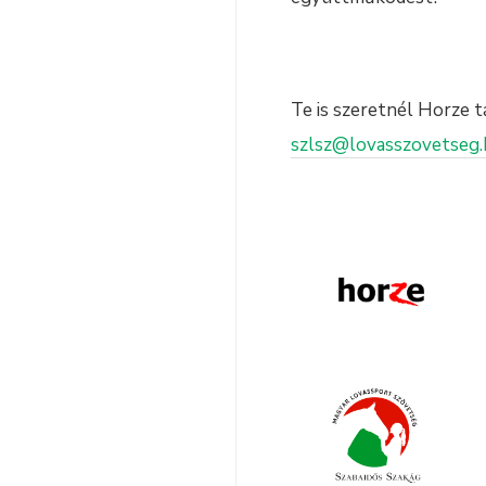
Te is szeretnél Horze 
szlsz@lovasszovetseg.