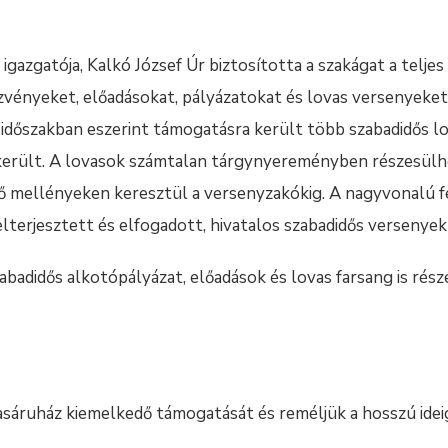
igazgatója, Kalkó József Úr biztosította a szakágat a telj
zvényeket, előadásokat, pályázatokat és lovas versenyeket 
időszakban eszerint támogatásra került több szabadidős l
a került. A lovasok számtalan tárgynyereményben részesülh
ő mellényeken keresztül a versenyzakókig. A nagyvonalú fe
lterjesztett és elfogadott, hivatalos szabadidős versenyek
badidős alkotópályázat, előadások és lovas farsang is része
sáruház kiemelkedő támogatását és reméljük a hosszú idei