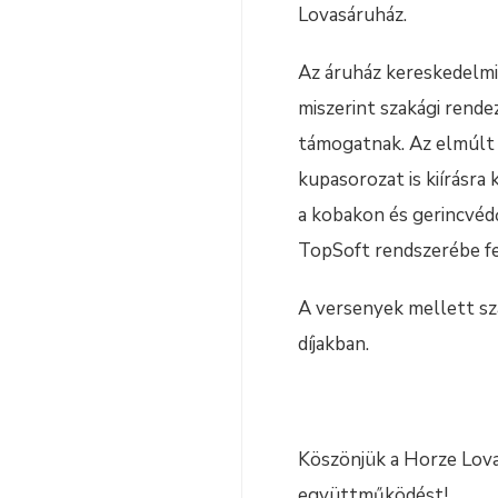
Lovasáruház.
Az áruház kereskedelmi 
miszerint szakági rende
támogatnak. Az elmúlt 
kupasorozat is kiírásr
a kobakon és gerincvéd
TopSoft rendszerébe fe
A versenyek mellett sza
díjakban.
Köszönjük a Horze Lova
együttműködést!