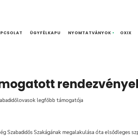
APCSOLAT
ÜGYFÉLKAPU
NYOMTATVÁNYOK
OXIX
mogatott rendezvénye
abadidőlovasok legfőbb támogatója
ég Szabadidős Szakágának megalakulása óta elsődleges sz