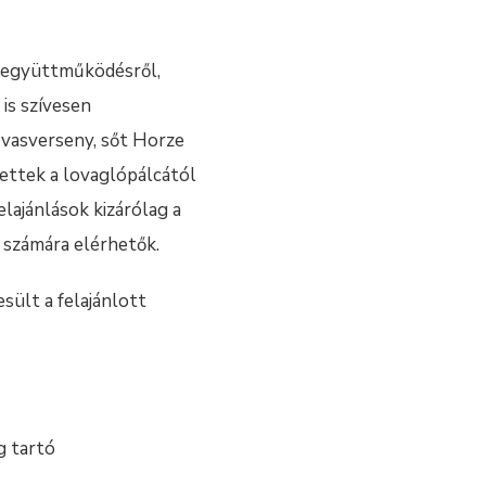
es együttműködésről,
is szívesen
ovasverseny, sőt Horze
ettek a lovaglópálcától
lajánlások kizárólag a
 számára elérhetők.
sült a felajánlott
g tartó