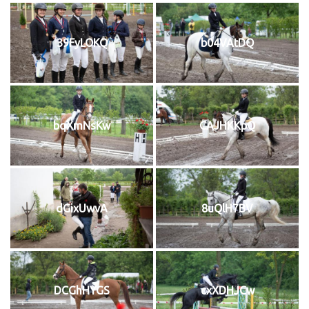
39FyLOKQ
b04VAtDQ
bqXmNsKw
CAJHKKpQ
dGixUwvA
8uQlH7BV
DCGhHYGS
cxXDHJCw