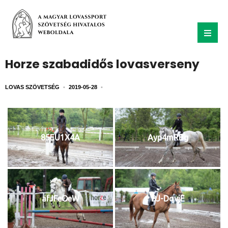
Horze szabadidős lovasverseny
LOVAS SZÖVETSÉG
•
2019-05-28
•
85EU1X4A
Ayp4mRBg
afJFeOeW
BJ-DqvjE