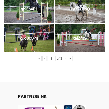
ql9EbXF1
PaX7GJoQ
kKd0cOPg
tajZfqSl
«
‹
of
2
›
»
PARTNEREINK