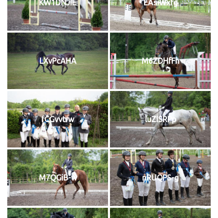
KW1DNJIE
EAsiWxfg
LXvPcAHA
M6ZDHfFh
fCGvvtrw
luZISRPp
M7QGiB-w
nRUQPS-g