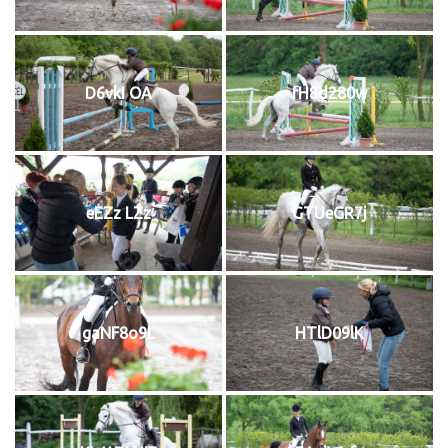
D6vkI OA
fH8d280w
eEZz LZz
GTUeGR7j
gaNF8o9L
HTlD09lK