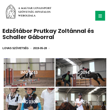
Edzőtábor Prutkay Zoltánnal és
Schaller Gáborral
LOVAS SZÖVETSÉG
•
2019-05-28
•
IMG 0243
IMG 0094
IMG 0309
IMG 0216