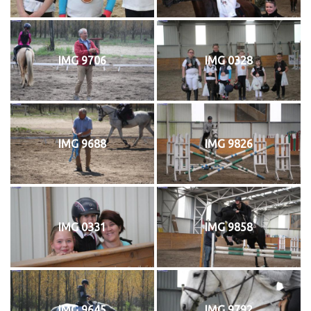
IMG 9706
IMG 0328
IMG 9688
IMG 9826
IMG 0331
IMG 9858
IMG 9645
IMG 9792