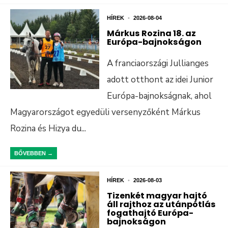
HÍREK
•
2026-08-04
Márkus Rozina 18. az
Európa-bajnokságon
A franciaországi Jullianges
adott otthont az idei Junior
Európa-bajnokságnak, ahol
Magyarországot egyedüli versenyzőként Márkus
Rozina és Hizya du
...
BŐVEBBEN →
HÍREK
•
2026-08-03
Tizenkét magyar hajtó
áll rajthoz az utánpótlás
fogathajtó Európa-
bajnokságon