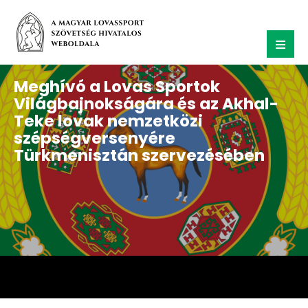
Meghívó a Lovas Sportok
Világbajnokságára és az Akhal-
Teke lovak nemzetközi
szépségversenyére
Türkmenisztán szervezésében