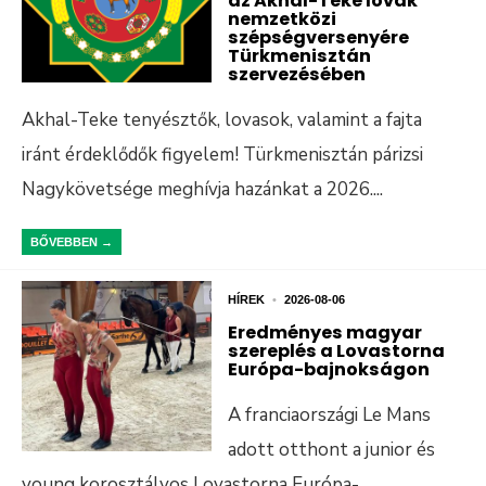
az Akhal-Teke lovak
nemzetközi
szépségversenyére
Türkmenisztán
szervezésében
Akhal-Teke tenyésztők, lovasok, valamint a fajta
iránt érdeklődők figyelem! Türkmenisztán párizsi
Nagykövetsége meghívja hazánkat a 2026.
...
BŐVEBBEN →
HÍREK
•
2026-08-06
Eredményes magyar
szereplés a Lovastorna
Európa-bajnokságon
A franciaországi Le Mans
adott otthont a junior és
young korosztályos Lovastorna Európa-