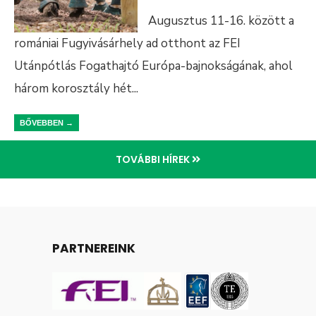
Augusztus 11-16. között a
romániai Fugyivásárhely ad otthont az FEI
Utánpótlás Fogathajtó Európa-bajnokságának, ahol
három korosztály hét
...
BŐVEBBEN →
TOVÁBBI HÍREK
PARTNEREINK