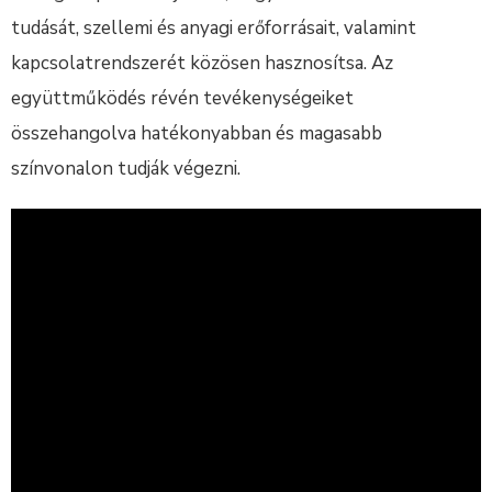
tudását, szellemi és anyagi erőforrásait, valamint
kapcsolatrendszerét közösen hasznosítsa. Az
együttműködés révén tevékenységeiket
összehangolva hatékonyabban és magasabb
színvonalon tudják végezni.