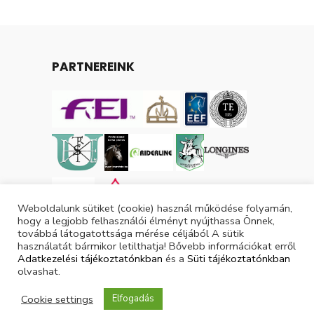
PARTNEREINK
Weboldalunk sütiket (cookie) használ működése folyamán,
hogy a legjobb felhasználói élményt nyújthassa Önnek,
továbbá látogatottsága mérése céljából A sütik
használatát bármikor letilthatja! Bővebb információkat erről
Adatkezelési tájékoztatónkban
és a
Süti tájékoztatónkban
olvashat.
Tárgyévi lovas licencek száma: 3049
Cookie settings
Elfogadás
Tárgyévi ló licencek száma: 3870