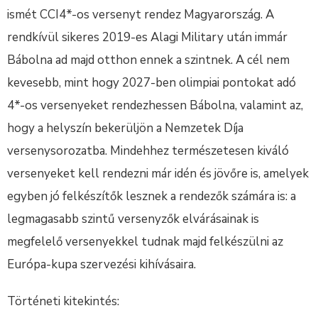
ismét CCI4*-os versenyt rendez Magyarország. A
rendkívül sikeres 2019-es Alagi Military után immár
Bábolna ad majd otthon ennek a szintnek. A cél nem
kevesebb, mint hogy 2027-ben olimpiai pontokat adó
4*-os versenyeket rendezhessen Bábolna, valamint az,
hogy a helyszín bekerüljön a Nemzetek Díja
versenysorozatba. Mindehhez természetesen kiváló
versenyeket kell rendezni már idén és jövőre is, amelyek
egyben jó felkészítők lesznek a rendezők számára is: a
legmagasabb szintű versenyzők elvárásainak is
megfelelő versenyekkel tudnak majd felkészülni az
Európa-kupa szervezési kihívásaira.
Történeti kitekintés: