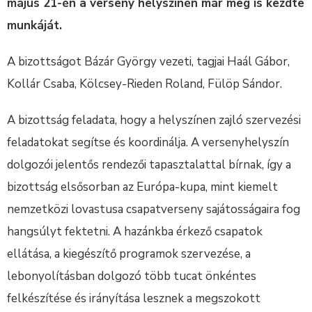
május 21-én a verseny helyszínén már meg is kezdte
munkáját.
A bizottságot Bázár György vezeti, tagjai Haál Gábor,
Kollár Csaba, Kölcsey-Rieden Roland, Fülöp Sándor.
A bizottság feladata, hogy a helyszínen zajló szervezési
feladatokat segítse és koordinálja. A versenyhelyszín
dolgozói jelentős rendezői tapasztalattal bírnak, így a
bizottság elsősorban az Európa-kupa, mint kiemelt
nemzetközi lovastusa csapatverseny sajátosságaira fog
hangsúlyt fektetni. A hazánkba érkező csapatok
ellátása, a kiegészítő programok szervezése, a
lebonyolításban dolgozó több tucat önkéntes
felkészítése és irányítása lesznek a megszokott