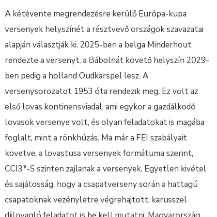
A kétévente megrendezésre kerülő Európa-kupa
versenyek helyszínét a résztvevő országok szavazatai
alapján választják ki. 2025-ben a belga Minderhout
rendezte a versenyt, a Bábolnát követő helyszín 2029-
ben pedig a holland Oudkarspel lesz. A
versenysorozatot 1953 óta rendezik meg. Ez volt az
első lovas kontinensviadal, ami egykor a gazdálkodó
lovasok versenye volt, és olyan feladatokat is magába
foglalt, mint a rönkhúzás. Ma már a FEI szabályait
követve, a lovastusa versenyek formátuma szerint,
CCI3*-S szinten zajlanak a versenyek. Egyetlen kivétel
és sajátosság, hogy a csapatverseny során a hattagú
csapatoknak vezényletre végrehajtott, karusszel
díjlovagló feladatot is be kell mutatni. Magyarország