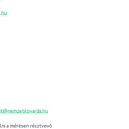
.hu
dit@nemzetilovarda.hu
lni a mérésen résztvevő