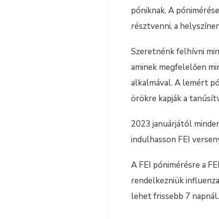
póniknak. A pónimérésen
résztvenni, a helyszín
Szeretnénk felhívni min
aminek megfelelően mind
alkalmával. A lemért pó
örökre kapják a tanúsít
2023 januárjától minde
indulhasson FEI versen
A FEI pónimérésre a FE
rendelkezniük influenza
lehet frissebb 7 napnál.