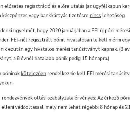
 előzetes regisztráció és előre utalás (az ügyfélkapun ker
en készpénzes vagy bankkártyás fizetésre
nincs
lehetőség.
denki figyelmét, hogy 2020 januárjában a FEI új póni mérési 
en FEI-nél regisztrált pónit hivatalosan le kell mérni eg
nik ezután egy hivatalos mérési tanúsítványt kapnak. (8 é
ványt, a 8 évnél fiatalabb pónik pedig 15 hónapra.)
n póninak
kötelezően
rendelkeznie kell FEI mérési tanúsít
yeken.
I rendezvények oltási szabályzata érvényes: Az érkező pón
 elleni védőoltással, mely nem lehet régebbi 6 hónap és 2