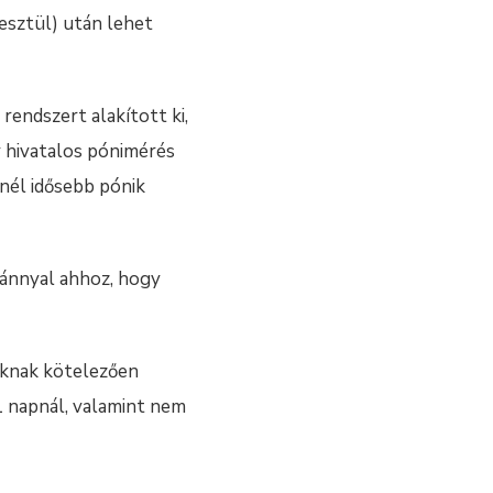
esztül) után lehet
rendszert alakított ki,
y hivatalos pónimérés
vnél idősebb pónik
vánnyal ahhoz, hogy
iknak kötelezően
1 napnál, valamint nem