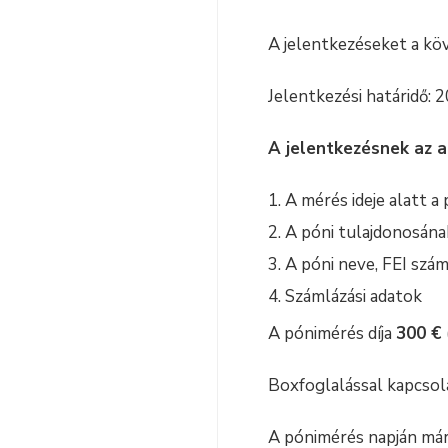
A jelentkezéseket a köv
Jelentkezési határidő: 
A jelentkezésnek az a
A mérés ideje alatt a
A póni tulajdonosána
A póni neve, FEI szám
Számlázási adatok
A pónimérés díja
300
€
Boxfoglalással kapcsol
A pónimérés napján már