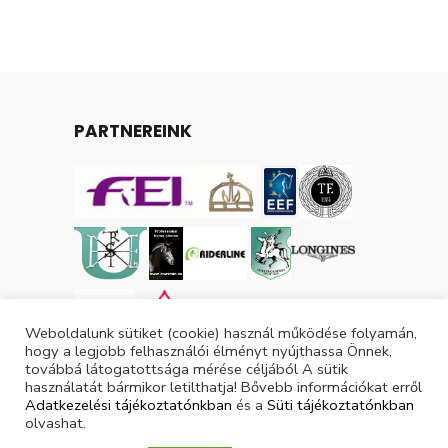
PARTNEREINK
Weboldalunk sütiket (cookie) használ működése folyamán,
hogy a legjobb felhasználói élményt nyújthassa Önnek,
továbbá látogatottsága mérése céljából A sütik
használatát bármikor letilthatja! Bővebb információkat erről
Adatkezelési tájékoztatónkban
és a
Süti tájékoztatónkban
olvashat.
Tárgyévi lovas licencek száma: 3053