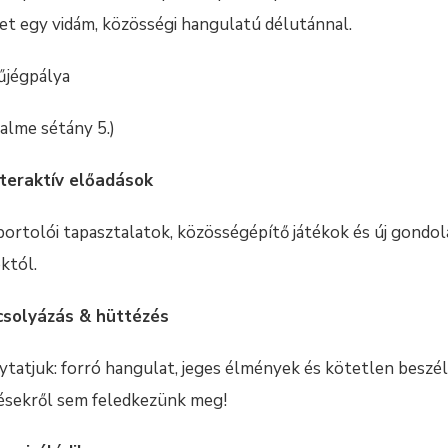
et egy vidám, közösségi hangulatú délutánnal.
Műjégpálya
alme sétány 5.)
nteraktív előadások
portolói tapasztalatok, közösségépítő játékok és új gondo
któl.
csolyázás & hüttézés
ytatjuk: forró hangulat, jeges élmények és kötetlen beszé
ésekről sem feledkezünk meg!