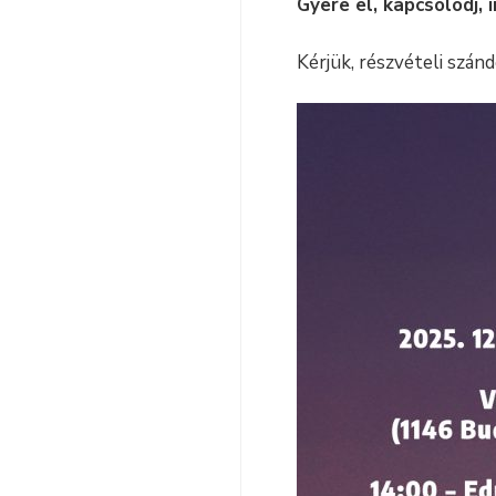
Gyere el, kapcsolódj, i
Kérjük, részvételi szá