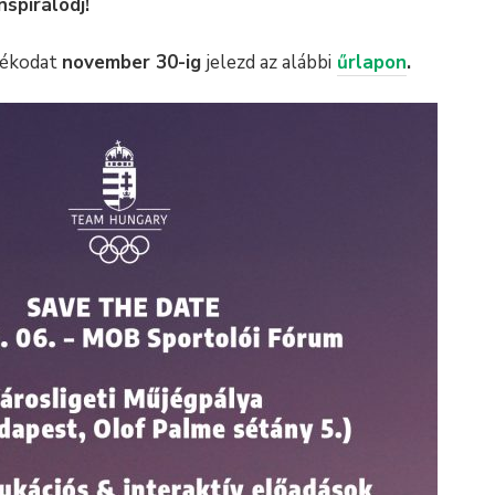
nspirálódj!
ndékodat
november 30-ig
jelezd az alábbi
űrlapon
.