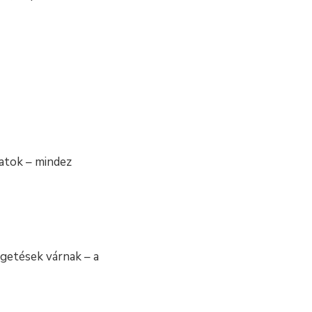
latok – mindez
lgetések várnak – a