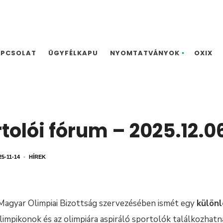
APCSOLAT
ÜGYFÉLKAPU
NYOMTATVÁNYOK
OXIX
olói fórum – 2025.12.0
25-11-14
•
HÍREK
Magyar Olimpiai Bizottság szervezésében ismét egy
különl
limpikonok és az olimpiára aspiráló sportolók találkozhatn