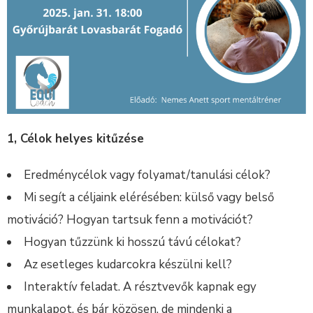
1, Célok helyes kitűzése
Eredménycélok vagy folyamat/tanulási célok?
Mi segít a céljaink elérésében: külső vagy belső
motiváció? Hogyan tartsuk fenn a motivációt?
Hogyan tűzzünk ki hosszú távú célokat?
Az esetleges kudarcokra készülni kell?
Interaktív feladat. A résztvevők kapnak egy
munkalapot, és bár közösen, de mindenki a