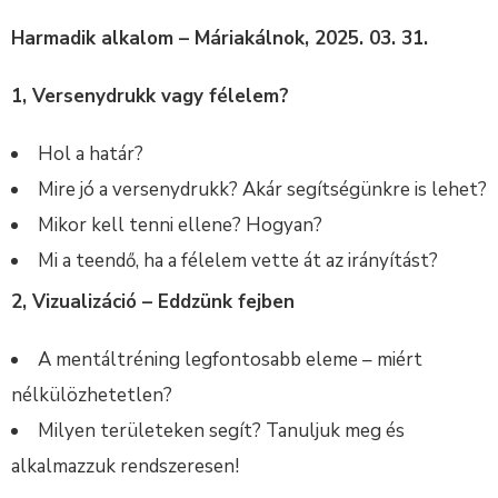
Harmadik alkalom – Máriakálnok, 2025. 03. 31.
1, Versenydrukk vagy félelem?
Hol a határ?
Mire jó a versenydrukk? Akár segítségünkre is lehet?
Mikor kell tenni ellene? Hogyan?
Mi a teendő, ha a félelem vette át az irányítást?
2, Vizualizáció – Eddzünk fejben
A mentáltréning legfontosabb eleme – miért
nélkülözhetetlen?
Milyen területeken segít? Tanuljuk meg és
alkalmazzuk rendszeresen!