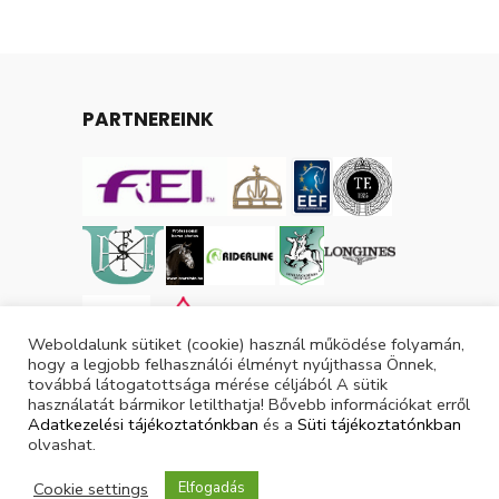
PARTNEREINK
Weboldalunk sütiket (cookie) használ működése folyamán,
hogy a legjobb felhasználói élményt nyújthassa Önnek,
továbbá látogatottsága mérése céljából A sütik
használatát bármikor letilthatja! Bővebb információkat erről
Adatkezelési tájékoztatónkban
és a
Süti tájékoztatónkban
olvashat.
Tárgyévi lovas licencek száma: 3049
Cookie settings
Elfogadás