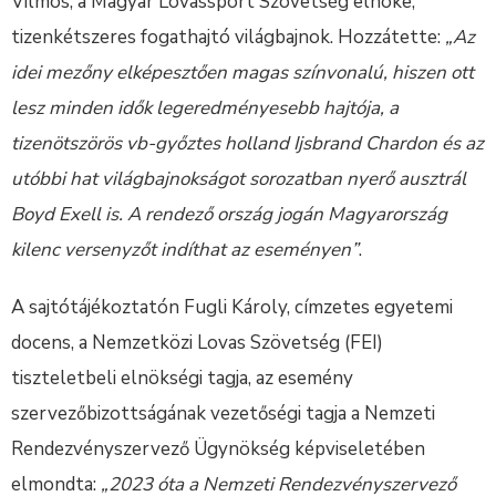
Vilmos, a Magyar Lovassport Szövetség elnöke,
tizenkétszeres fogathajtó világbajnok. Hozzátette:
„Az
idei mezőny elképesztően magas színvonalú, hiszen ott
lesz minden idők legeredményesebb hajtója, a
tizenötszörös vb-győztes holland Ijsbrand Chardon és az
utóbbi hat világbajnokságot sorozatban nyerő ausztrál
Boyd Exell is. A rendező ország jogán Magyarország
kilenc versenyzőt indíthat az eseményen”
.
A sajtótájékoztatón Fugli Károly, címzetes egyetemi
docens, a Nemzetközi Lovas Szövetség (FEI)
tiszteletbeli elnökségi tagja, az esemény
szervezőbizottságának vezetőségi tagja a Nemzeti
Rendezvényszervező Ügynökség képviseletében
elmondta:
„2023 óta a Nemzeti Rendezvényszervező