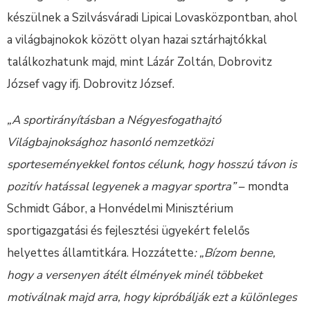
készülnek a Szilvásváradi Lipicai Lovasközpontban, ahol
a világbajnokok között olyan hazai sztárhajtókkal
találkozhatunk majd, mint Lázár Zoltán, Dobrovitz
József vagy ifj. Dobrovitz József.
„A sportirányításban a Négyesfogathajtó
Világbajnoksághoz hasonló nemzetközi
sporteseményekkel fontos célunk, hogy hosszú távon is
pozitív hatással legyenek a magyar sportra”
– mondta
Schmidt Gábor, a Honvédelmi Minisztérium
sportigazgatási és fejlesztési ügyekért felelős
helyettes államtitkára. Hozzátette
: „Bízom benne,
hogy a versenyen átélt élmények minél többeket
motiválnak majd arra, hogy kipróbálják ezt a különleges