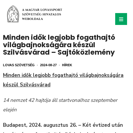
Minden idők legjobb fogathajtó
világbajnokságára készül
Szilvásvárad – Sajtóközlemény
LOVAS SZÖVETSÉG
•
2024-08-27
•
HÍREK
Minden idők legjobb fogathajtó világbajnokságára
készül Szilvásvárad
14 nemzet 42 hajtója áll startvonalhoz szeptember
elején
Budapest, 2024. augusztus 26. – Két évtized után