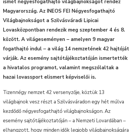
ismét négyesfogathajtó világbajnokságot rendez
Magyarország. Az INEOS FEI Négyesfogathajtó
Világbajnokságot a Szilvásváradi Lipicai
Lovasközpontban rendezik meg szeptember 4 és 8.
között. A világeseményen – amelyen 9 magyar
fogathajtó indul – a világ 14 nemzetének 42 hajtóját
várják. Az esemény sajtótájékoztatóján ismertették
a hivatalos programot, valamint megszólaltak a
hazai lovassport elismert képviselői is.
Tizennégy nemzet 42 versenyzője, köztük 13
világbajnok vesz részt a Szilvásváradon egy hét múlva
kezdődő négyesfogathajtó világbajnokságon. Az
esemény sajtótájékoztatóján – a Nemzeti Lovardában –
elhangzott, hogy minden idők legjobb világbajnokságára