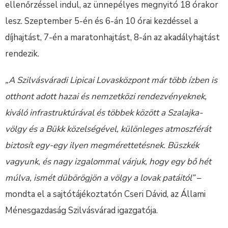
ellenőrzéssel indul, az ünnepélyes megnyitó 18 órakor
lesz. Szeptember 5-én és 6-án 10 órai kezdéssel a
díjhajtást, 7-én a maratonhajtást, 8-án az akadályhajtást
rendezik.
„A Szilvásváradi Lipicai Lovasközpont már több ízben is
otthont adott hazai és nemzetközi rendezvényeknek,
kiváló infrastruktúrával és többek között a Szalajka-
völgy és a Bükk közelségével, különleges atmoszférát
biztosít egy-egy ilyen megmérettetésnek. Büszkék
vagyunk, és nagy izgalommal várjuk, hogy egy bő hét
múlva, ismét dübörögjön a völgy a lovak patáitól”
–
mondta el a sajtótájékoztatón Cseri Dávid, az Állami
Ménesgazdaság Szilvásvárad igazgatója.