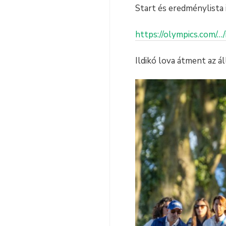
Start és eredménylista i
https://olympics.com/…
Ildikó lova átment az á