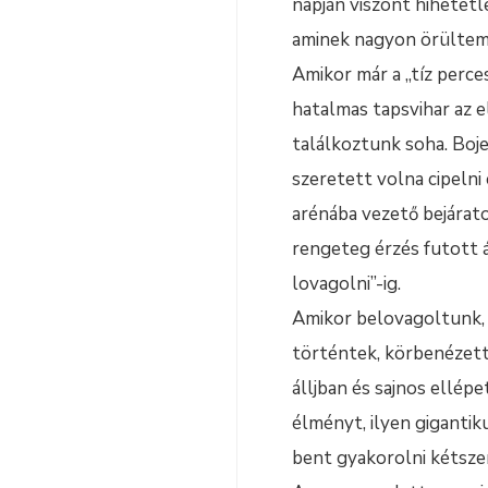
napján viszont hihetet
aminek nagyon örültem
Amikor már a „tíz perce
hatalmas tapsvihar az 
találkoztunk soha. Boje
szeretett volna cipelni
arénába vezető bejárato
rengeteg érzés futott á
lovagolni”-ig.
Amikor belovagoltunk, 
történtek, körbenézett
álljban és sajnos ellépe
élményt, ilyen gigantik
bent gyakorolni kétszer,