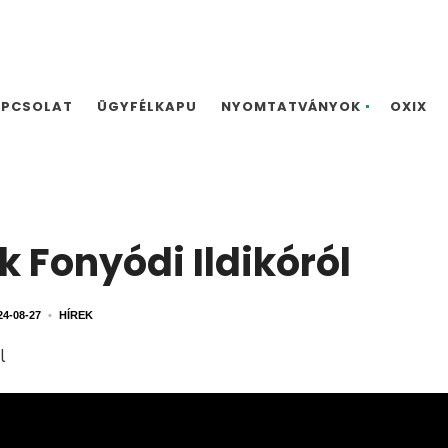
APCSOLAT
ÜGYFÉLKAPU
NYOMTATVÁNYOK
OXIX
ek Fonyódi Ildikóról
24-08-27
•
HÍREK
l