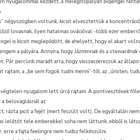
len nyugalommal kezdett, a melegítőpályán Bojengel fantas
.
s” négyszögben voltunk, kicsit elvesztettük a koncentráció
előző lovasnak, ilyen hatalmas ovációval -több ezer ember
ngel is kicsit meglepődött, de ahelyett, hogy el akart voln
 engem a pályára. Annyira, hogy Jázminnak és a stewardnak el
t. Pár percünk maradt arra, hogy visszaszerezzük az állap
t rajtam, a „be sem fogok tudni menni”-től, az „úristen, tu
végtelen nyugalom lett úrrá rajtam. A pontvesztések főle
 a belovaglásnál az
tt, rázta picit a fejét (mert feszült volt). De egyáltalán ne
us lelátót tele emberekkel soha nem láttunk, ebből is láts
 erre a fajta feelingre nem tudsz felkészülni.