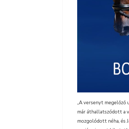
„A versenyt megelőző u
már áthallatszódott a v
mozgolódott néha, és J