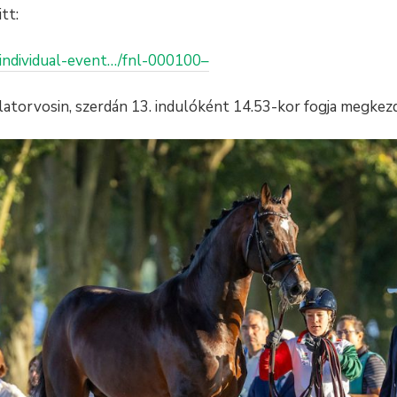
tt:
/individual-event…/fnl-000100–
llatorvosin, szerdán 13. indulóként 14.53-kor fogja megkez