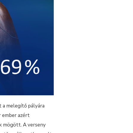
 a melegítő pályára
r ember azért
ök mögött. A verseny