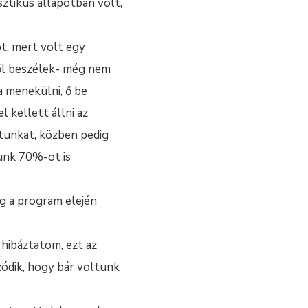
ztikus állapotban volt,
t, mert volt egy
ről beszélek- még nem
a menekülni, ő be
 kellett állni az
otunkat, közben pedig
dunk 70%-ot is
g a program elején
m hibáztatom, ezt az
zódik, hogy bár voltunk