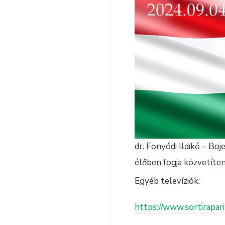
dr. Fonyódi Ildikó – B
élőben fogja közvetíten
Egyéb televíziók:
https://www.sortirapa