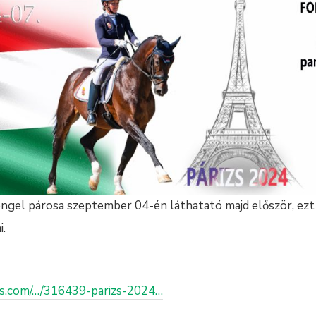
ojengel párosa szeptember 04-én láthatató majd először, ez
i.
ris.com/…/316439-parizs-2024…