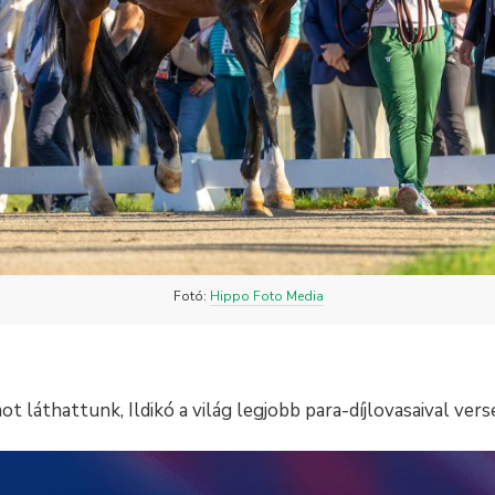
Fotó:
Hippo Foto Media
t láthattunk, Ildikó a világ legjobb para-díjlovasaival ver