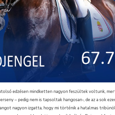
tolsó edzésen mindketten nagyon feszültek voltunk, mert
erseny – pedig nem is tapsoltak hangosan-, de az a sok eze
angot nagyon izgatta, hogy mi történik a hatalmas tribün