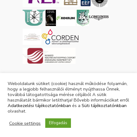
Tárgyévi lovas licencek száma: 3055
Weboldalunk sütiket (cookie) használ működése folyamán,
Tárgyévi ló licencek száma: 3879
hogy a legjobb felhasználói élményt nyújthassa Önnek,
továbbá látogatottsága mérése céljából A sütik
használatát bármikor letilthatja! Bővebb információkat erről
Adatkezelési tájékoztatónkban
és a
Süti tájékoztatónkban
olvashat.
Cookie settings
Elfogadás