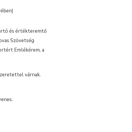
yében)
tartó és értékteremtő
Lovas Szövetség
ortért Emlékérem, a
zeretettel várnak.
yenes.