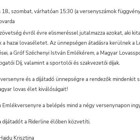
s 18., szombat, várhatóan 15:30 (a versenyszámok függvén
ovarda
övetség évről évre elismeréssel jutalmazza azokat, aki ki
k a hazai lovaséletet. Az ünnepségen átadásra kerülnek a 
sei, a Gróf Széchenyi István Emlékérem, a Magyar Lovassp
atói Díj, valamint a sportolói és szakvezetői díjak.
versenyre és a díjátadó ünnepségre a rendezők mindenkit s
yar lovas élet kiválóságait!
n Emlékversenyre a belépés mind a négy versenynapon ing
díjátadót a Riderline élőben közvetíti.
ajdu Krisztina