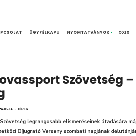
APCSOLAT
ÜGYFÉLKAPU
NYOMTATVÁNYOK
OXIX
ovassport Szövetség –
g
24-05-14
•
HÍREK
Szövetség legrangosabb elismeréseinek átadására máj
etközi Díjugrató Verseny szombati napjának délutánján