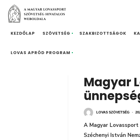
KEZDŐLAP
SZÖVETSÉG
SZAKBIZOTTSÁGOK
K
LOVAS APRÓD PROGRAM
Magyar L
ünnepsé
LOVAS SZÖVETSÉG
•
20
A Magyar Lovassport 
Széchenyi István Nemz