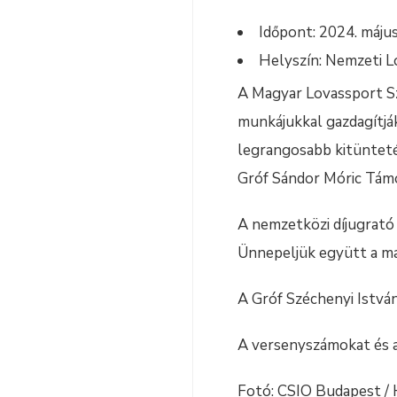
Időpont: 2024. máju
Helyszín: Nemzeti L
A Magyar Lovassport Sz
munkájukkal gazdagítjá
legrangosabb kitünteté
Gróf Sándor Móric Támog
A nemzetközi díjugrató 
Ünnepeljük együtt a mag
A Gróf Széchenyi Istvá
A versenyszámokat és a 
Fotó: CSIO Budapest / H