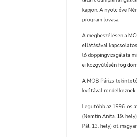
lezárt olimpiai ranglist
kapjon. A nyolc éve Ném
program lovasa.
A megbeszélésen a MOB 
ellátásával kapcsolato
ló doppingvizsgálata m
ei közgyűlésén fog dönt
A MOB Párizs tekinteté
kvótával rendelkeznek 
Legutóbb az 1996-os atl
(Nemtin Anita, 19. hely
Pál, 13. hely) öt magya