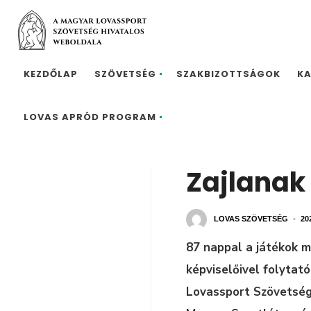
KEZDŐLAP
SZÖVETSÉG
SZAKBIZOTTSÁGOK
K
LOVAS APRÓD PROGRAM
Zajlanak 
LOVAS SZÖVETSÉG
•
20
87 nappal a játékok me
képviselőivel folytat
Lovassport Szövetsége