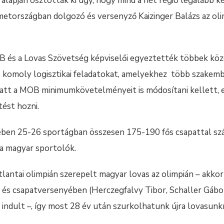
a alapján osztották ki úgy, hogy mind a hét régió legalább k
etországban dolgozó és versenyző Kaizinger Balázs az olim
és a Lovas Szövetség képviselői egyeztették többek közöt
s komoly logisztikai feladatokat, amelyekhez több szakemb
iatt a MOB minimumkövetelményeit is módosítani kellett, 
ést hozni.
ben 25-26 sportágban összesen 175-190 fős csapattal szá
a magyar sportolók.
antai olimpián szerepelt magyar lovas az olimpián – akkor
) és csapatversenyében (Herczegfalvy Tibor, Schaller Gábor
r indult –, így most 28 év után szurkolhatunk újra lovasunk