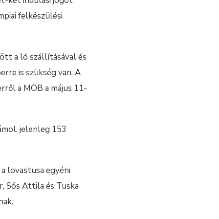
ét-két indulási jogot
piai felkészülési
t a ló szállításával és
erre is szükség van. A
erről a MOB a május 11-
mol, jelenleg 153
 a lovastusa egyéni
, Sós Attila és Tuska
nak.