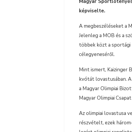
Magyar Sportlótenyés
képviselte.
A megbeszéléseket a MOB
Jelenleg a MOB és a sz
többek közt a sportági l
célegyeneséről.
Mint ismert, Kaizinger 
kvótát lovastusában. A
a Magyar Olimpiai Bizot
Magyar Olimpiai Csapat 
Az olimpiai lovastusa ve
részvételt, ezek három