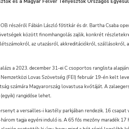
ztők és a Magyar Félvér Tenyésztők Országos Egyesü
 részéről Fábián László főtitkár és dr. Bartha Csaba opera
övetségek között finomhangolás zajlik, konkrét részletekr
étszámokról, az utazásról, akkreditációkról, szállásokról, 
Balázs a 2023. december 31-ei C csoportos ranglista alapján
 Nemzetközi Lovas Szövetség (FEI) február 19-én kelt leve
tság számára Magyarország lovastusa kvótáját. A zalaegers
(egyik) rangidőse lehet.
rsenyt a versailles-i kastély parkjában rendezik. 16 csapat ví
-három tagja egyéni induló is. A 65 fős mezőny maradék 17