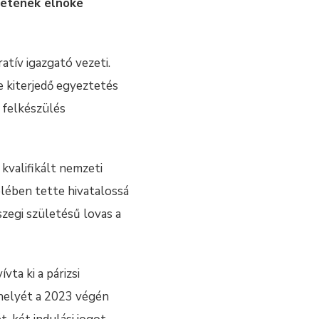
letének elnöke
tív igazgató vezeti.
e kiterjedő egyeztetés
a felkészülés
 kvalifikált nemzeti
lében tette hivatalossá
zegi születésű lovas a
vta ki a párizsi
 helyét a 2023 végén