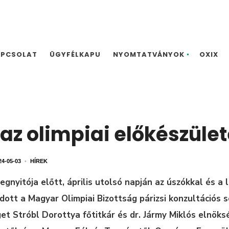
APCSOLAT
ÜGYFÉLKAPU
NYOMTATVÁNYOK
OXIX
az olimpiai előkészüle
24-05-03
•
HÍREK
gnyitója előtt, április utolsó napján az úszókkal és a 
ódott a Magyar Olimpiai Bizottság párizsi konzultációs 
t Stróbl Dorottya főtitkár és dr. Jármy Miklós elnökség