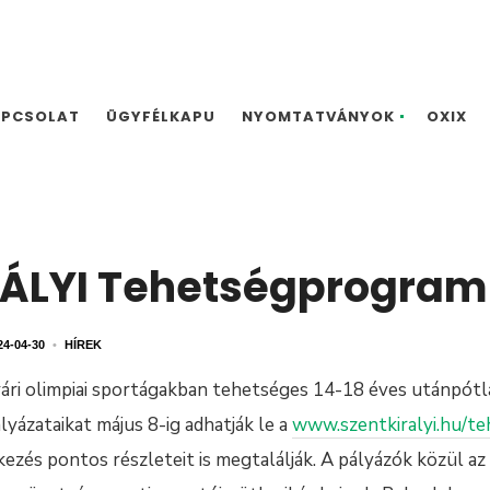
APCSOLAT
ÜGYFÉLKAPU
NYOMTATVÁNYOK
OXIX
ÁLYI Tehetségprogram 
24-04-30
•
HÍREK
yári olimpiai sportágakban tehetséges 14-18 éves utánpót
lyázataikat május 8-ig adhatják le a
www.szentkiralyi.hu/t
kezés pontos részleteit is megtalálják. A pályázók közül az