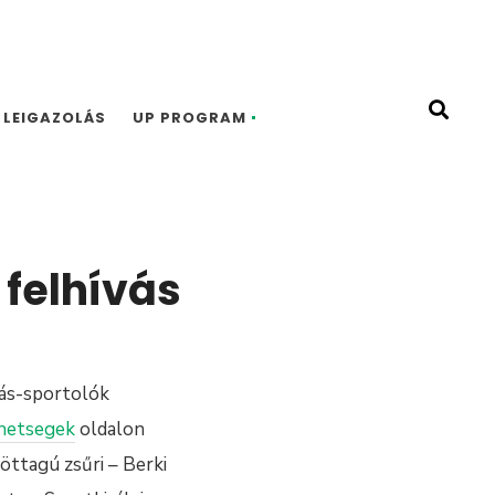
LEIGAZOLÁS
UP PROGRAM
felhívás
lás-sportolók
ehetsegek
oldalon
 öttagú zsűri – Berki