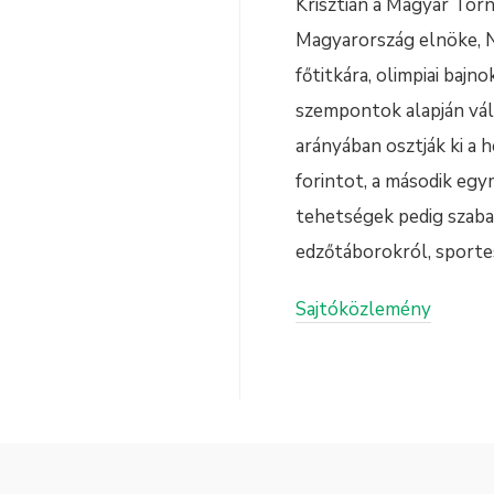
Krisztián a Magyar Torn
Magyarország elnöke, Na
főtitkára, olimpiai baj
szempontok alapján vála
arányában osztják ki a 
forintot, a második egy
tehetségek pedig szabad
edzőtáborokról, sportes
Sajtóközlemény