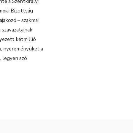
te a Szentkirályi
mpiai Bizottság
kajakozó – szakmai
g szavazatainak
yezett kétmillió
aza, nyereményüket a
, legyen szó