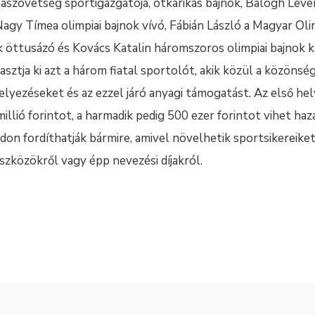
aszövetség sportigazgatója, ötkarikás bajnok, Balogh Leven
gy Tímea olimpiai bajnok vívó, Fábián László a Magyar Oli
nok öttusázó és Kovács Katalin háromszoros olimpiai bajnok 
sztja ki azt a három fiatal sportolót, akik közül a közönsé
helyezéseket és az ezzel járó anyagi támogatást. Az első hel
millió forintot, a harmadik pedig 500 ezer forintot vihet h
on fordíthatják bármire, amivel növelhetik sportsikereiket
zközökről vagy épp nevezési díjakról.