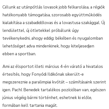
Célunk az utánpótlás lovasok jobb felkarolása, a régiók
hatékonyabb támogatása, szorosabb együttműködés
kialakítása a szabadidőlovas és a lovastusa szakággal. Új
lendülettel, új ötletekkel próbálunk úgy
tevékenykedni, ahogy eddig: békében és nyugalomban
lehetőséget adva mindenkinek, hogy kiteljesedjen
ebben a sportban.
Ami az élsportot illeti: március 4-én várató a hivatalos
értesítés, hogy Fonyódi Ildikónak sikerült-e
megszereznie a paralimpiai kvótát – számításaink szerint
igen. Pachl Benedek tartalékos pozícióban van, egészen
június végéig bármi történhet, eshetnek ki előle,
formában kell tartania magát.