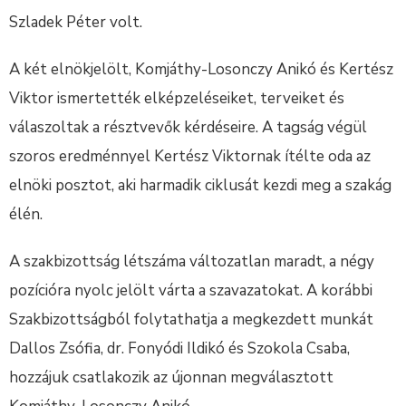
Szladek Péter volt.
A két elnökjelölt, Komjáthy-Losonczy Anikó és Kertész
Viktor ismertették elképzeléseiket, terveiket és
válaszoltak a résztvevők kérdéseire. A tagság végül
szoros eredménnyel Kertész Viktornak ítélte oda az
elnöki posztot, aki harmadik ciklusát kezdi meg a szakág
élén.
A szakbizottság létszáma változatlan maradt, a négy
pozícióra nyolc jelölt várta a szavazatokat. A korábbi
Szakbizottságból folytathatja a megkezdett munkát
Dallos Zsófia, dr. Fonyódi Ildikó és Szokola Csaba,
hozzájuk csatlakozik az újonnan megválasztott