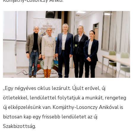
Komjáthy-Losonczy Anikó.
„Egy négyéves ciklus lezárult. Újult erővel, új
ötletekkel, lendülettel folytatjuk a munkát, rengeteg
új elképzelésünk van. Komjáthy-Losonczy Anikóval is
biztosan kap egy frissebb lendületet az új
Szakbizottság.