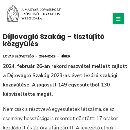
Díjlovagló Szakág – tisztújító
közgyűlés
LOVAS SZÖVETSÉG
•
2024-02-29
•
HÍREK
2024. február 26-án rekord részvétel mellett zajlott
a Díjlovagló Szakág 2023-as évet lezáró szakági
közgyűlése. A jogosult 149 egyesületből 130
képviseltette magát.
Nem csak a résztvevő egyesületek létszáma, de az
esemény hosszúsága is rekordot döntött: 17 órakor
kezdődött és 22 óra után zárult. A levezető elnök