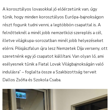
A korosztályos lovasokkal jó előérzetünk van, úgy
tűnik, hogy minden korosztályos Európa-bajnokságon
részt fogunk tudni venni, a legtöbbön csapattal is. A
felnőtteknél a minél jobb nemzetközi szereplés a cél,
illetve világkupa-sorozatban minél jobb helyezéseket
elérni. Pilisjászfalun újra lesz Nemzetek Díja verseny, ott
szeretnénk egy jó csapatot kiállítani. Van olyan ló, ami
esélyesnek tűnik a Fiatal Lovak Világbajnokságán való
indulásra” – foglalta össze a Szakbizottság terveit
Dallos Zsófia és Szokola Csaba.