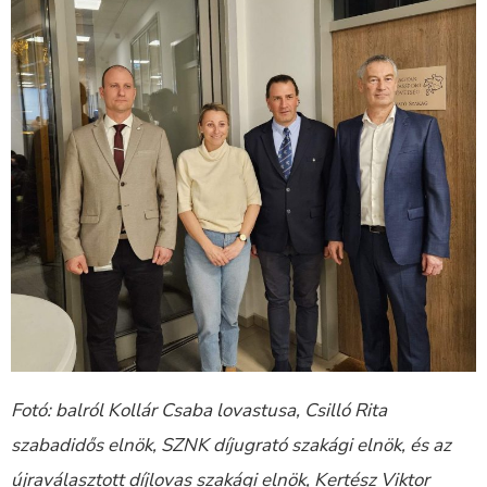
Fotó: balról Kollár Csaba lovastusa, Csilló Rita
szabadidős elnök, SZNK díjugrató szakági elnök, és az
újraválasztott díjlovas szakági elnök, Kertész Viktor