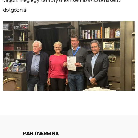
váljon, még egy tanfolyamon kell asszisztensként
dolgoznia.
PARTNEREINK