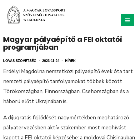
Magyar pályaépítő a FEI oktatói
programjában
LOVAS SZÖVETSÉG
•
2023-11-24
•
HÍREK
Erdélyi Magdolna nemzetközi pályaépítő évek óta tart
nemzeti pályaépítő tanfolyamokat többek között
Törökországban, Finnországban, Csehországban és a
háború előtt Ukrajnában is.
A díjugratás fejlődését nagymértékben meghatározó
pályatervezésben aktív szakember most meghívást
kapott a FEI oktatói képzésébe: a moldovai Chisinauban