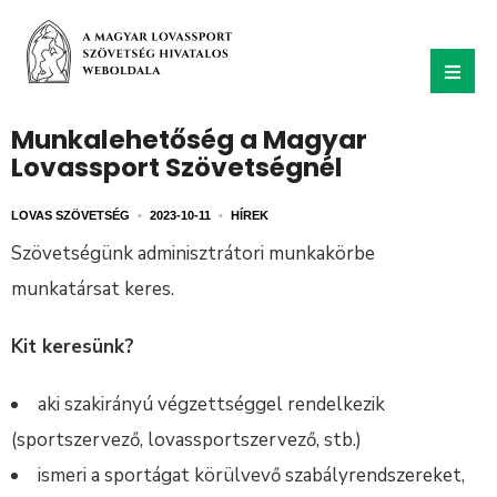
Munkalehetőség a Magyar
Lovassport Szövetségnél
LOVAS SZÖVETSÉG
•
2023-10-11
•
HÍREK
Szövetségünk adminisztrátori munkakörbe
munkatársat keres.
Kit keresünk?
aki szakirányú végzettséggel rendelkezik
(sportszervező, lovassportszervező, stb.)
ismeri a sportágat körülvevő szabályrendszereket,