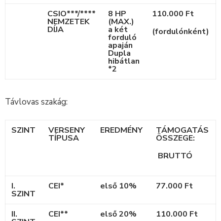
CSIO***/****
8 HP
110.000 Ft
NEMZETEK
(MAX.)
DÍJA
a két
(fordulónként)
forduló
apaján
Dupla
hibátlan
*2
Távlovas szakág:
SZINT
VERSENY
EREDMÉNY
TÁMOGATÁS
TÍPUSA
ÖSSZEGE:
BRUTTÓ
I.
CEI*
első 10%
77.000 Ft
SZINT
II.
CEI**
első 20%
110.000 Ft