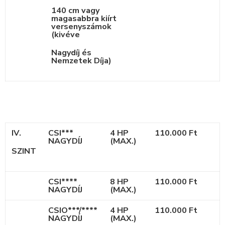
140 cm vagy
magasabbra kiírt
versenyszámok
(kivéve
Nagydíj és
Nemzetek Díja)
IV.
CSI***
4 HP
110.000 Ft
NAGYDÍJ
(MAX.)
SZINT
CSI****
8 HP
110.000 Ft
NAGYDÍJ
(MAX.)
CSIO***/****
4 HP
110.000 Ft
NAGYDÍJ
(MAX.)