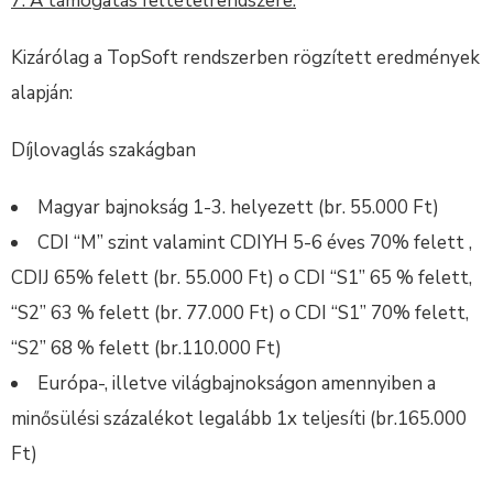
7. A támogatás feltételrendszere:
Kizárólag a TopSoft rendszerben rögzített eredmények
alapján:
Díjlovaglás szakágban
Magyar bajnokság 1-3. helyezett (br. 55.000 Ft)
CDI “M” szint valamint CDIYH 5-6 éves 70% felett ,
CDIJ 65% felett (br. 55.000 Ft) o CDI “S1” 65 % felett,
“S2” 63 % felett (br. 77.000 Ft) o CDI “S1” 70% felett,
“S2” 68 % felett (br.110.000 Ft)
Európa-, illetve világbajnokságon amennyiben a
minősülési százalékot legalább 1x teljesíti (br.165.000
Ft)