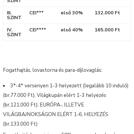
SZINT
III.
CEI***
első 30%
132.000 Ft
SZINT
IV.
CEI****
első 40%
165.000 Ft
SZINT
Fogathajtás, lovastorna és para-díjlovaglás:
3*-4* versenyen 1-3 helyezett (legalább 10 induló)
(br.77.000 Ft). Világkupán elért 1-3 helyezés
(br.121.000 Ft). EURÓPA-, ILLETVE
VILÁGBAJNOKSÁGON ELÉRT 1-6. HELYEZÉS
(br.133.000 Ft)