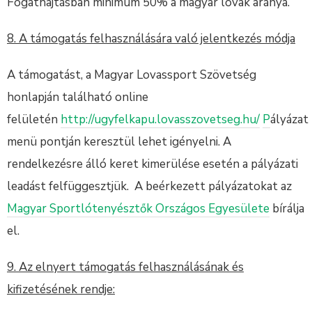
Fogathajtásban minimum 50% a magyar lovak aránya.
8. A támogatás felhasználására való jelentkezés módja
A támogatást, a Magyar Lovassport Szövetség
honlapján található online
felületén
http://ugyfelkapu.lovasszovetseg.hu/
P
ályázat
menü pontján keresztül lehet igényelni. A
rendelkezésre álló keret kimerülése esetén a pályázati
leadást felfüggesztjük. A beérkezett pályázatokat az
Magyar Sportlótenyésztők Országos Egyesülete
bírálja
el.
9. Az elnyert támogatás felhasználásának és
kifizetésének rendje: