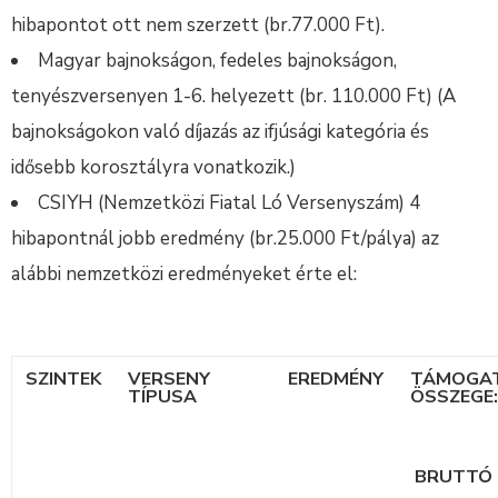
hibapontot ott nem szerzett (br.77.000 Ft).
Magyar bajnokságon, fedeles bajnokságon,
tenyészversenyen 1-6. helyezett (br. 110.000 Ft) (A
bajnokságokon való díjazás az ifjúsági kategória és
idősebb korosztályra vonatkozik.)
CSIYH (Nemzetközi Fiatal Ló Versenyszám) 4
hibapontnál jobb eredmény (br.25.000 Ft/pálya) az
alábbi nemzetközi eredményeket érte el:
SZINTEK
VERSENY
EREDMÉNY
TÁMOGA
TÍPUSA
ÖSSZEGE:
BRUTTÓ