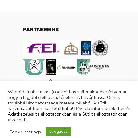
PARTNEREINK
Weboldalunk sütiket (cookie) használ működése folyamán,
hogy a legjobb felhasználói élményt nyújthassa Önnek,
továbbá látogatottsága mérése céljából A sütik
használatát bármikor letilthatja! Bővebb információkat erről
Adatkezelési tájékoztatónkban
és a
Süti tájékoztatónkban
olvashat.
Tárgyévi lovas licencek száma: 3053
Cookie settings
Elfogadás
Tárgyévi ló licencek száma: 3877