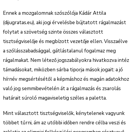
Ennek a mozgalomnak szószólója Kádár Attila
(dijugratas.eu), aki jogi érvelésbe bújtatott rágalmazást
folytat a szövetség szinte összes választott
tisztségviselője és megbízott vezetője ellen. Visszaélve
a szólásszabadsággal, gátlástalanul fogalmaz meg
rágalmakat. Nem létező jogszabályokra hivatkozva intéz
támadásokat, miközben sárba tiporja mások jogait: a jó
hírnév megsértésétől a képmáshoz és magán adatokhoz
való jog semmibevételén át a rágalmazás és zsarolás
határait súroló magaviseletig széles a paletta.
Mint választott tisztségviselők, kénytelenek vagyunk
többet tűrni, ám az utóbbi időben rendre célba veszi és