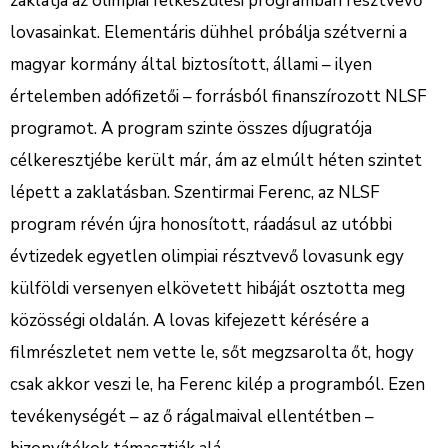
zaklatja az olimpiai felkészülési programban résztvevő
lovasainkat. Elementáris dühhel próbálja szétverni a
magyar kormány által biztosított, állami – ilyen
értelemben adófizetői – forrásból finanszírozott NLSF
programot. A program szinte összes díjugratója
célkeresztjébe került már, ám az elmúlt héten szintet
lépett a zaklatásban. Szentirmai Ferenc, az NLSF
program révén újra honosított, ráadásul az utóbbi
évtizedek egyetlen olimpiai résztvevő lovasunk egy
külföldi versenyen elkövetett hibáját osztotta meg
közösségi oldalán. A lovas kifejezett kérésére a
filmrészletet nem vette le, sőt megzsarolta őt, hogy
csak akkor veszi le, ha Ferenc kilép a programból. Ezen
tevékenységét – az ő rágalmaival ellentétben –