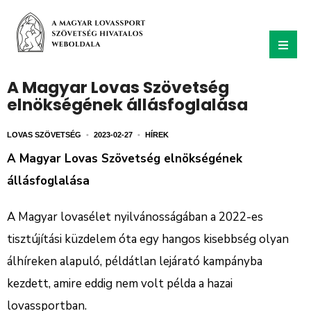
A Magyar Lovas Szövetség
elnökségének állásfoglalása
LOVAS SZÖVETSÉG
•
2023-02-27
•
HÍREK
A Magyar Lovas Szövetség elnökségének
állásfoglalása
A Magyar lovasélet nyilvánosságában a 2022-es
tisztújítási küzdelem óta egy hangos kisebbség olyan
álhíreken alapuló, példátlan lejárató kampányba
kezdett, amire eddig nem volt példa a hazai
lovassportban.