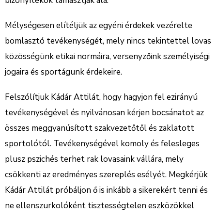
bizonyítékok támasztják alá.
Mélységesen elítéljük az egyéni érdekek vezérelte
bomlasztó tevékenységét, mely nincs tekintettel lovas
közösségünk etikai normáira, versenyzőink személyiségi
jogaira és sportágunk érdekeire.
Felszólítjuk Kádár Attilát, hogy hagyjon fel ezirányú
tevékenységével és nyilvánosan kérjen bocsánatot az
összes meggyanúsított szakvezetőtől és zaklatott
sportolótól. Tevékenységével komoly és felesleges
plusz pszichés terhet rak lovasaink vállára, mely
csökkenti az eredményes szereplés esélyét. Megkérjük
Kádár Attilát próbáljon ő is inkább a sikerekért tenni és
ne ellenszurkolóként tisztességtelen eszközökkel