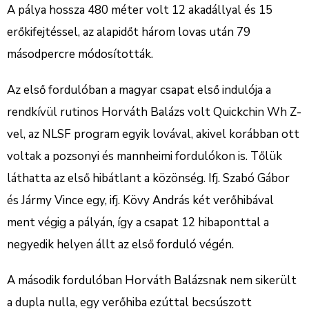
A pálya hossza 480 méter volt 12 akadállyal és 15
erőkifejtéssel, az alapidőt három lovas után 79
másodpercre módosították.
Az első fordulóban a magyar csapat első indulója a
rendkívül rutinos Horváth Balázs volt Quickchin Wh Z-
vel, az NLSF program egyik lovával, akivel korábban ott
voltak a pozsonyi és mannheimi fordulókon is. Tőlük
láthatta az első hibátlant a közönség. Ifj. Szabó Gábor
és Jármy Vince egy, ifj. Kövy András két verőhibával
ment végig a pályán, így a csapat 12 hibaponttal a
negyedik helyen állt az első forduló végén.
A második fordulóban Horváth Balázsnak nem sikerült
a dupla nulla, egy verőhiba ezúttal becsúszott