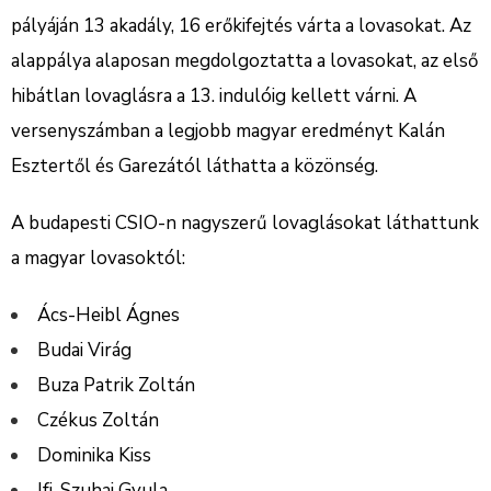
pályáján 13 akadály, 16 erőkifejtés várta a lovasokat. Az
alappálya alaposan megdolgoztatta a lovasokat, az első
hibátlan lovaglásra a 13. indulóig kellett várni. A
versenyszámban a legjobb magyar eredményt Kalán
Esztertől és Garezától láthatta a közönség.
A budapesti CSIO-n nagyszerű lovaglásokat láthattunk
a magyar lovasoktól:
Ács-Heibl Ágnes
Budai Virág
Buza Patrik Zoltán
Czékus Zoltán
Dominika Kiss
Ifj. Szuhai Gyula