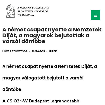
A német csapat nyerte a Nemzetek
Díját, a magyarok bejutottak a
varsói döntőbe
LOVAS SZÖVETSÉG
•
2022-07-05
•
HÍREK
A német csapat nyerte a Nemzetek Díját, a
magyar válogatott bejutott a varsói
döntőbe
A CSIO3*-W Budapest legrangosabb