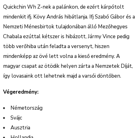
Quickchin Wh Z-nek a palánkon, de ezért kárpótolt
mindenkit ifj. Kövy András hibátlanja. Ifj Szabó Gábor és a
Nemzeti Ménesbirtok tulajdonában álló Mezőhegyes
Chabala ezúttal kétszer is hibázott, Jármy Vince pedig
több verőhiba után feladta a versenyt, hiszen
mindenképp az övé lett volna a kieső eredmény. A
magyar csapat az ötödik helyen zárta a Nemzetek Díját,
így lovasaink ott lehetnek majd a varsói döntőben.
Végeredmény:
Németország
Svájc
Ausztria
Hollandia