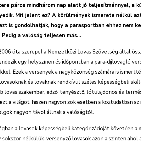
ncere páros mindhárom nap alatt jó teljesítménnyel, a 
edik. Mit jelent ez? A körülmények ismerete nélkül az
 azt is gondolhatják, hogy a parasportban ehhez nem ke
. Pedig a valóság teljesen más…
 2006 óta szerepel a Nemzetközi Lovas Szövetség által ös
rendezik egy helyszínen és időpontban a para-díjlovagló ve
el. Ezek a versenyek a nagyközönség számára is ismertté 
 lovasoknak és lovaknak rendkívül széles képességbeli skálá
b lovas szakember, edző, tenyésztő, lótulajdonos és termé
ezt a világot, hiszen nagyon sok esetben a köztudatban az 
olgok nagyon távol állnak a valóságtól.
ságban a lovasok képességbeli kategórizációját követően a
sokszor nélkülük-versenyző lovasok azon a szinten ahol a