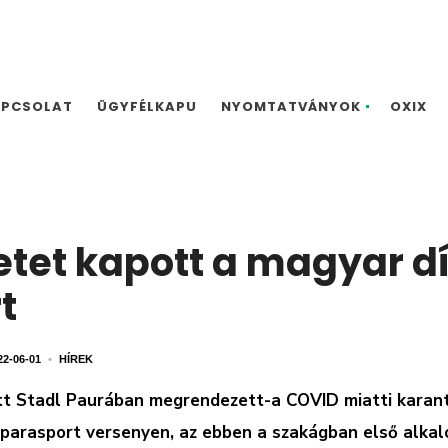
APCSOLAT
ÜGYFÉLKAPU
NYOMTATVÁNYOK
OXIX
etet kapott a magyar d
t
22-06-01
•
HÍREK
tt Stadl Paurában megrendezett-a COVID miatti karant
ó parasport versenyen, az ebben a szakágban első alka