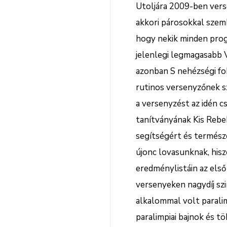
Utoljára 2009-ben vers
akkori párosokkal szem
hogy nekik minden prog
jelenlegi legmagasabb V
azonban S nehézségi fo
rutinos versenyzőnek s
a versenyzést az idén cs
tanítványának Kis Rebek
segítségért és termész
újonc lovasunknak, hisz
eredménylistáin az első
versenyeken nagydíj sz
alkalommal volt paralim
paralimpiai bajnok és tö