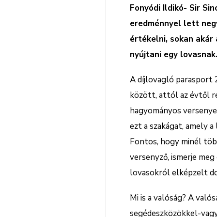
Fonyódi Ildikó- Sir Si
eredménnyel lett negy
értékelni, sokan akár
nyújtani egy lovasnak
A díjlovagló parasport
között, attól az évtől 
hagyományos versenyekk
ezt a szakágat, amely a
Fontos, hogy minél töb
versenyző, ismerje meg 
lovasokról elképzelt d
Mi is a valóság? A való
segédeszközökkel-vagy 