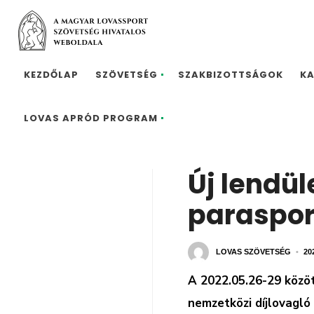
KEZDŐLAP
SZÖVETSÉG
SZAKBIZOTTSÁGOK
K
LOVAS APRÓD PROGRAM
Új lendül
paraspor
LOVAS SZÖVETSÉG
•
20
A 2022.05.26-29 közö
nemzetközi díjlovagl