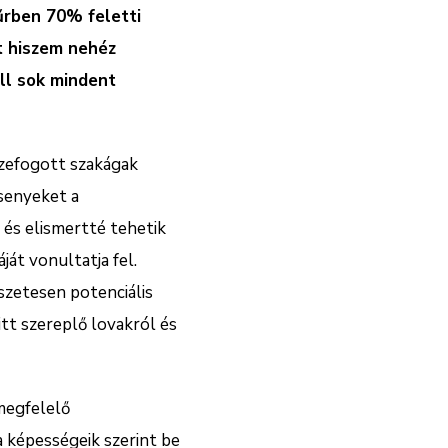
kűrben 70% feletti
t hiszem nehéz
ll sok mindent
szefogott szakágak
rsenyeket a
és elismertté tehetik
ját vonultatja fel.
szetesen potenciális
itt szereplő lovakról és
 megfelelő
 képességeik szerint be