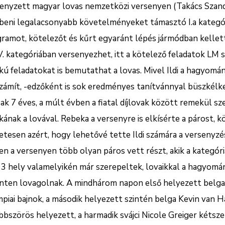
enyzett magyar lovas nemzetközi versenyen (Takács Szand
beni legalacsonyabb követelményeket támasztó I.a kategóriá
ramot, kötelezőt és kűrt egyaránt lépés jármódban kellett
. kategóriában versenyezhet, itt a kötelező feladatok LM s
kú feladatokat is bemutathat a lovas. Mivel Ildi a hagyom
zámít, -edzőként is sok eredményes tanítvánnyal büszkélke
ak 7 éves, a múlt évben a fiatal díjlovak között remekül sze
ának a lovával. Rebeka a versenyre is elkísérte a párost, k
etesen azért, hogy lehetővé tette Ildi számára a versenyz
en a versenyen több olyan páros vett részt, akik a kategór
 3 hely valamelyikén már szerepeltek, lovaikkal a hagyomán
inten lovagolnak. A mindhárom napon első helyezett belg
piai bajnok, a második helyezett szintén belga Kevin van 
bbszörös helyezett, a harmadik svájci Nicole Greiger kétszer