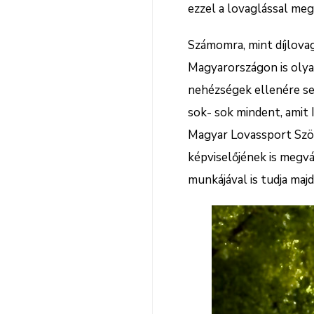
ezzel a lovaglással meg
Számomra, mint díjlovag
Magyarországon is olyan 
nehézségek ellenére sem 
sok- sok mindent, amit I
Magyar Lovassport Szöv
képviselőjének is megv
munkájával is tudja maj