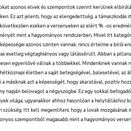
okat azonos elvek és szempontok szerint kerülnek elbírálá
. Ez azt jelenti, hogy az elengedettség, a támaszkodás it
ől következően ezeken a versenyeken az elért % -os ered
ítményét mint a hagyományos rendszerben. Mivel itt kategó
képességei azonos szinten vannak, nincs értelme a bírói 
vas esetleg végtaghiányos vagy látássérült. Abban a pillan
jesen egyenlővé válnak a többiekkel. Mindenkinek vannak 
hétköznapi életben a saját betegségével, balesetével, az 
i a másiknak azt a képességét, hogy akaratával, pozitív hoz
ny napján belovagol a négyszögbe. Ez egy sokkal befogadó
yek világa, ugyanakkor ahhoz hasonlóan a helytálláshoz 
n szükség. Itt kell megemlíteni, hogy a lovak mozgásának 
bizonyos szempontból magasabb mint a hagyományos verse