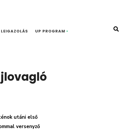
LEIGAZOLÁS
UP PROGRAM
íjlovagló
énok utáni első
lommal versenyző