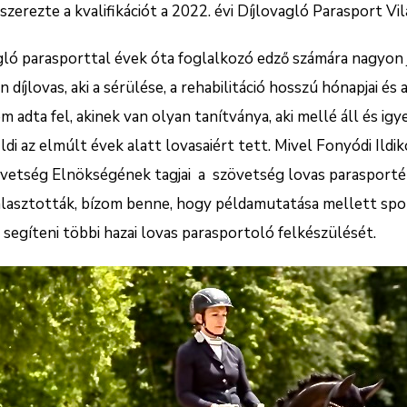
szerezte a kvalifikációt a 2022. évi Díjlovagló Parasport Vi
ló parasporttal évek óta foglalkozó edző számára nagyon j
díjlovas, aki a sérülése, a rehabilitáció hosszú hónapjai és 
adta fel, akinek van olyan tanítványa, aki mellé áll és igye
ldi az elmúlt évek alatt lovasaiért tett. Mivel Fonyódi Ild
etség Elnökségének tagjai a szövetség lovas parasportér
álasztották, bízom benne, hogy példamutatása mellett spo
d segíteni többi hazai lovas parasportoló felkészülését.