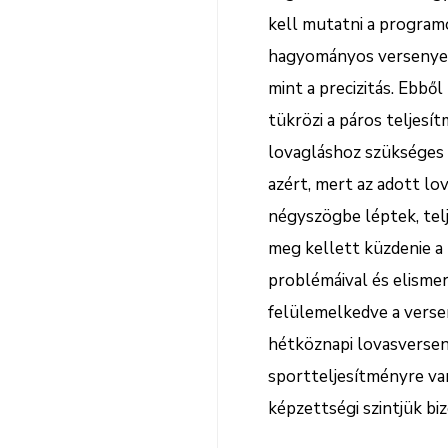
kell mutatni a program
hagyományos versenyeken
mint a precizitás. Ebb
tükrözi a páros teljes
lovagláshoz szükséges 
azért, mert az adott lo
négyszögbe léptek, tel
meg kellett küzdenie a 
problémáival és elismer
felülemelkedve a verse
hétköznapi lovasversen
sportteljesítményre va
képzettségi szintjük 