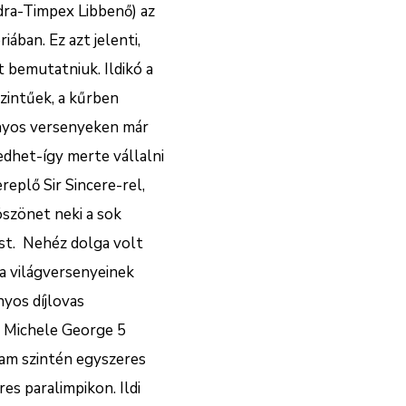
ra-Timpex Libbenő) az
ban. Ez azt jelenti,
 bemutatniuk. Ildikó a
zintűek, a kűrben
ányos versenyeken már
dhet-így merte vállalni
replő Sir Sincere-rel,
öszönet neki a sok
ést. Nehéz dolga volt
ia világversenyeinek
yos díjlovas
a Michele George 5
Ham szintén egyszeres
es paralimpikon. Ildi