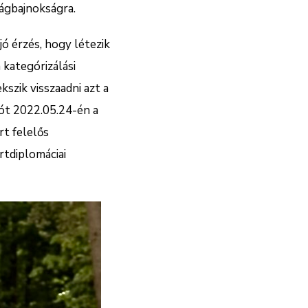
lágbajnokságra.
ó érzés, hogy létezik
a kategórizálási
kszik visszaadni azt a
ikót 2022.05.24-én a
t felelős
rtdiplomáciai