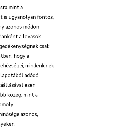
sra mint a
t is ugyanolyan fontos,
mény azonos módon
riánként a lovasok
engedékenységnek csak
atban, hogy a
nehézségei, mindenkinek
állapotából adódó
záállásával ezen
bb közeg, mint a
komoly
minősége azonos,
nyeken.