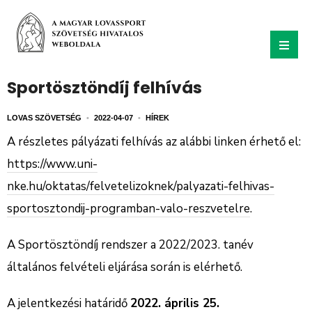
Sportösztöndíj felhívás
LOVAS SZÖVETSÉG
•
2022-04-07
•
HÍREK
A részletes pályázati felhívás az alábbi linken érhető el:
https://www.uni-
nke.hu/oktatas/felvetelizoknek/palyazati-felhivas-
sportosztondij-programban-valo-reszvetelre
.
A Sportösztöndíj rendszer a 2022/2023. tanév
általános felvételi eljárása során is elérhető.
A jelentkezési határidő
2022. április 25.