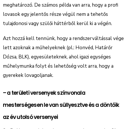
meghatározó. De számos példa van arra, hogy a profi
lovasok egy jelentős része végül nem a tehetős
tulajdonosi vagy szülői háttérből kerül ki a végén.
Azt hozzá kell tennünk, hogy a rendszerváltással vége
lett azoknak a műhelyeknek (pl.: Honvéd, Határőr
Dózsa, BLK), egyesületeknek, ahol igazi egységes
műhelymunka folyt és lehetőség volt arra, hogy a
gyerekek lovagoljanak.
– a területi versenyek színvonala
mesterségesen le van süllyesztve és a döntőik
az év utolsó versenyei