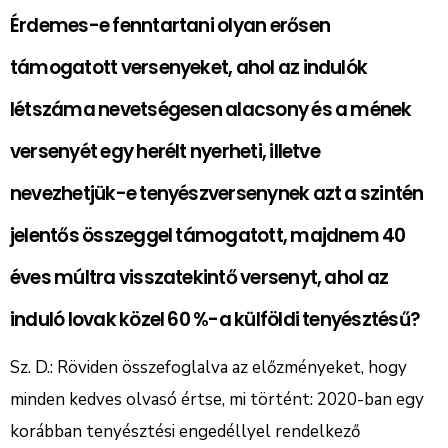
Érdemes-e fenntartani olyan erősen
támogatott versenyeket, ahol az indulók
létszáma nevetségesen alacsony és a mének
versenyét egy herélt nyerheti, illetve
nevezhetjük-e tenyészversenynek azt a szintén
jelentős összeggel támogatott, majdnem 40
éves múltra visszatekintő versenyt, ahol az
induló lovak közel 60 %-a külföldi tenyésztésű?
Sz. D.: Röviden összefoglalva az előzményeket, hogy
minden kedves olvasó értse, mi történt: 2020-ban egy
korábban tenyésztési engedéllyel rendelkező