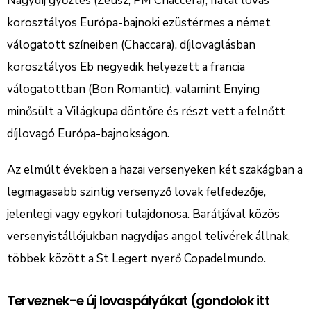
Nagydíj győztes (Zeusz, PM Chaccera), fiatal lovas
korosztályos Európa-bajnoki ezüstérmes a német
válogatott színeiben (Chaccara), díjlovaglásban
korosztályos Eb negyedik helyezett a francia
válogatottban (Bon Romantic), valamint Enying
minősült a Világkupa döntőre és részt vett a felnőtt
díjlovagó Európa-bajnokságon.
Az elmúlt években a hazai versenyeken két szakágban a
legmagasabb szintig versenyző lovak felfedezője,
jelenlegi vagy egykori tulajdonosa. Barátjával közös
versenyistállójukban nagydíjas angol telivérek állnak,
többek között a St Legert nyerő Copadelmundo.
Terveznek-e új lovaspályákat (gondolok itt