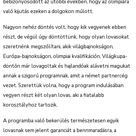
bebizonyosodott az utóbbi években, hogy az olimpiára
való kijutás ezeken a dolgokon múlott.
Nagyon nehéz döntés volt, hogy kik vegyenek ebben
részt, de végül úgy döntöttünk, hogy olyan lovasokat
szeretnénk megszólítani, akik világbajnokságon,
Európa-bajnokságon, olimpiai kvalifikáción, Világkupa-
döntőn már lovagoltak és hajlandóak alávetni magukat
annak a szigorú programnak, amit a német partnercég
vezet. Szerettük volna, hogy a program indulásában
vegyen részt két olyan lovas, aki a fiatalabb
korosztályhoz tartozik.
A programba való bekerülés természetesen egyik
lovasnak sem jelent garanciát a bennmaradásra, a