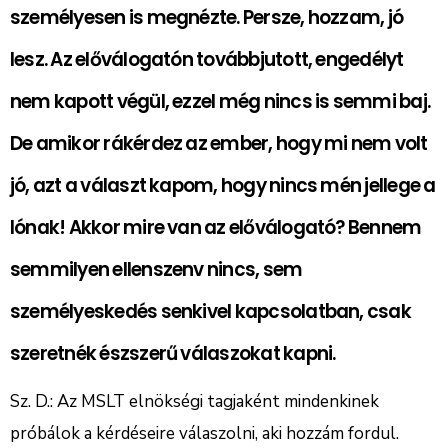
személyesen is megnézte. Persze, hozzam, jó
lesz. Az előválogatón továbbjutott, engedélyt
nem kapott végül, ezzel még nincs is semmi baj.
De amikor rákérdez az ember, hogy mi nem volt
jó, azt a választ kapom, hogy nincs mén jellege a
lónak! Akkor mire van az előválogató? Bennem
semmilyen ellenszenv nincs, sem
személyeskedés senkivel kapcsolatban, csak
szeretnék észszerű válaszokat kapni.
Sz. D.: Az MSLT elnökségi tagjaként mindenkinek
próbálok a kérdéseire válaszolni, aki hozzám fordul.