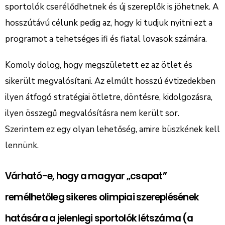
sportolók cserélődhetnek és új szereplők is jöhetnek. A
hosszútávú célunk pedig az, hogy ki tudjuk nyitni ezt a
programot a tehetséges ifi és fiatal lovasok számára.
Komoly dolog, hogy megszületett ez az ötlet és
sikerült megvalósítani. Az elmúlt hosszú évtizedekben
ilyen átfogó stratégiai ötletre, döntésre, kidolgozásra,
ilyen összegű megvalósításra nem került sor.
Szerintem ez egy olyan lehetőség, amire büszkének kell
lennünk.
Várható-e, hogy a magyar „csapat”
remélhetőleg sikeres olimpiai szereplésének
hatására a jelenlegi sportolók létszáma (a