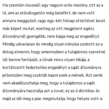
Ha szemlén összeáll egy nagyon erős mezőny, ott az a
ló, ami az előválogatón még belefért, de nem volt
annyira meggyőző, vagy egy-két hónap elteltével kicsit
más képet mutat, esetleg az ott megjelent egész
állománynál gyengébb, nem kapja meg az engedélyt.
Mindig udvariasan és mindig olyan irányba szokott ez a
dolog elmenni, hogy amennyiben a tulajdonos szeretné,
lát benne fantáziát, a lónak nincs olyan hibája, a
korlátozott fedeztetési engedélyt a saját állományra
jellemzően meg szokták kapni ezek a mének. Azt senki
nem akadályozhatja meg, hogy a tulajdonos a saját
állományára használja azt a lovat, ez az ő döntése, és
majd az idő meg a piac megmutatja, hogy helyes volt-e.