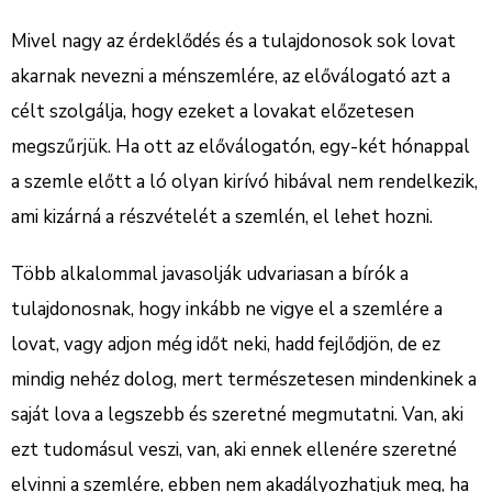
Mivel nagy az érdeklődés és a tulajdonosok sok lovat
akarnak nevezni a ménszemlére, az előválogató azt a
célt szolgálja, hogy ezeket a lovakat előzetesen
megszűrjük. Ha ott az előválogatón, egy-két hónappal
a szemle előtt a ló olyan kirívó hibával nem rendelkezik,
ami kizárná a részvételét a szemlén, el lehet hozni.
Több alkalommal javasolják udvariasan a bírók a
tulajdonosnak, hogy inkább ne vigye el a szemlére a
lovat, vagy adjon még időt neki, hadd fejlődjön, de ez
mindig nehéz dolog, mert természetesen mindenkinek a
saját lova a legszebb és szeretné megmutatni. Van, aki
ezt tudomásul veszi, van, aki ennek ellenére szeretné
elvinni a szemlére, ebben nem akadályozhatjuk meg, ha