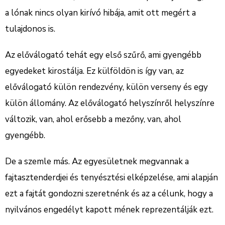
a lónak nincs olyan kirívó hibája, amit ott megért a
tulajdonos is.
Az előválogató tehát egy első szűrő, ami gyengébb
egyedeket kirostálja. Ez külföldön is így van, az
előválogató külön rendezvény, külön verseny és egy
külön állomány. Az előválogató helyszínről helyszínre
változik, van, ahol erősebb a mezőny, van, ahol
gyengébb.
De a szemle más. Az egyesületnek megvannak a
fajtasztenderdjei és tenyésztési elképzelése, ami alapján
ezt a fajtát gondozni szeretnénk és az a célunk, hogy a
nyilvános engedélyt kapott mének reprezentálják ezt.