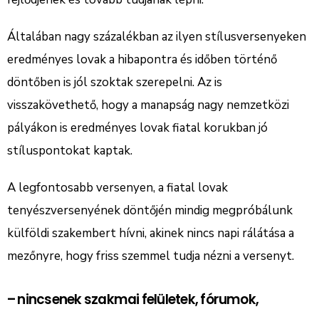
Általában nagy százalékban az ilyen stílusversenyeken
eredményes lovak a hibapontra és időben történő
döntőben is jól szoktak szerepelni. Az is
visszakövethető, hogy a manapság nagy nemzetközi
pályákon is eredményes lovak fiatal korukban jó
stíluspontokat kaptak.
A legfontosabb versenyen, a fiatal lovak
tenyészversenyének döntőjén mindig megpróbálunk
külföldi szakembert hívni, akinek nincs napi rálátása a
mezőnyre, hogy friss szemmel tudja nézni a versenyt.
– nincsenek szakmai felületek, fórumok,