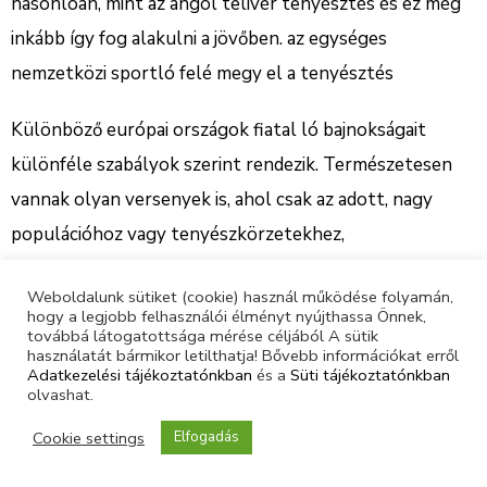
hasonlóan, mint az angol telivér tenyésztés és ez még
inkább így fog alakulni a jövőben. az egységes
nemzetközi sportló felé megy el a tenyésztés
Különböző európai országok fiatal ló bajnokságait
különféle szabályok szerint rendezik. Természetesen
vannak olyan versenyek is, ahol csak az adott, nagy
populációhoz vagy tenyészkörzetekhez,
méneskönyvekhez tartozó lovak (pl. hannoveri,
Weboldalunk sütiket (cookie) használ működése folyamán,
holsteini) indulhatnak.
hogy a legjobb felhasználói élményt nyújthassa Önnek,
továbbá látogatottsága mérése céljából A sütik
használatát bármikor letilthatja! Bővebb információkat erről
Csak magyar lovakkal nem lehet megrendezni ezt a
Adatkezelési tájékoztatónkban
és a
Süti tájékoztatónkban
versenyt. Nekünk az a dolgunk, hogy olyan hátteret
olvashat.
teremtsünk, hogy azok a kancák és mének, akik részt
Cookie settings
Elfogadás
vesznek a Tenyészversenyen, később a magyar