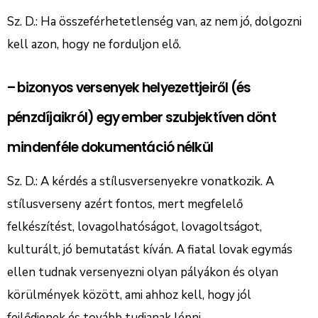
Sz. D.: Ha összeférhetetlenség van, az nem jó, dolgozni
kell azon, hogy ne forduljon elő.
– bizonyos versenyek helyezettjeiről (és
pénzdíjaikról) egy ember szubjektíven dönt
mindenféle dokumentáció nélkül
Sz. D.: A kérdés a stílusversenyekre vonatkozik. A
stílusverseny azért fontos, mert megfelelő
felkészítést, lovagolhatóságot, lovagoltságot,
kulturált, jó bemutatást kíván. A fiatal lovak egymás
ellen tudnak versenyezni olyan pályákon és olyan
körülmények között, ami ahhoz kell, hogy jól
fejlődjenek és tovább tudjanak lépni.