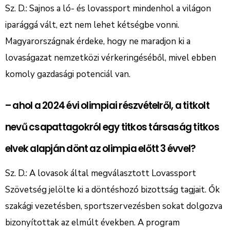
Sz. D.: Sajnos a ló- és lovassport mindenhol a világon
iparággá vált, ezt nem lehet kétségbe vonni.
Magyarországnak érdeke, hogy ne maradjon ki a
lovaságazat nemzetközi vérkeringéséből, mivel ebben
komoly gazdasági potenciál van.
– ahol a 2024 évi olimpiai részvételről, a titkolt
nevű csapattagokról egy titkos társaság titkos
elvek alapján dönt az olimpia előtt 3 évvel?
Sz. D.: A lovasok által megválasztott Lovassport
Szövetség jelölte ki a döntéshozó bizottság tagjait. Ők
szakági vezetésben, sportszervezésben sokat dolgozva
bizonyítottak az elmúlt években. A program