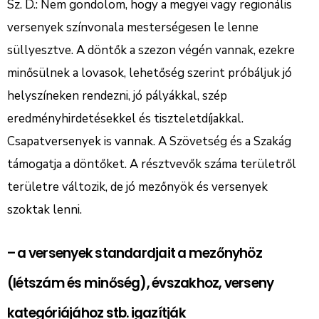
Sz. D.: Nem gondolom, hogy a megyei vagy regionális
versenyek színvonala mesterségesen le lenne
süllyesztve. A döntők a szezon végén vannak, ezekre
minősülnek a lovasok, lehetőség szerint próbáljuk jó
helyszíneken rendezni, jó pályákkal, szép
eredményhirdetésekkel és tiszteletdíjakkal.
Csapatversenyek is vannak. A Szövetség és a Szakág
támogatja a döntőket. A résztvevők száma területről
területre változik, de jó mezőnyök és versenyek
szoktak lenni.
– a versenyek standardjait a mezőnyhöz
(létszám és minőség), évszakhoz, verseny
kategóriájához stb. igazítják