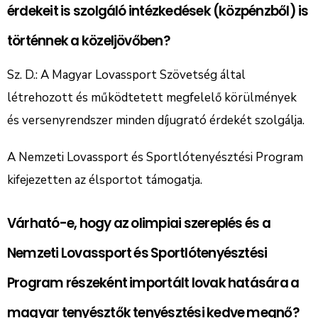
érdekeit is szolgáló intézkedések (közpénzből) is
történnek a közeljövőben?
Sz. D.: A Magyar Lovassport Szövetség által
létrehozott és működtetett megfelelő körülmények
és versenyrendszer minden díjugrató érdekét szolgálja.
A Nemzeti Lovassport és Sportlótenyésztési Program
kifejezetten az élsportot támogatja.
Várható-e, hogy az olimpiai szereplés és a
Nemzeti Lovassport és Sportlótenyésztési
Program részeként importált lovak hatására a
magyar tenyésztők tenyésztési kedve megnő?