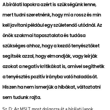
A bírálati lapokra azért is szükségünk lenne,
mert tudni szeretnénk, hogy mi a rossz és min
kell javítani például egy születendő utódnál. Az
önök szakmai tapasztalata és tudása
szükséges ahhoz, hogy a kezdő tenyésztőket
segítsék azzal, hogy elmondják, vagy leírják
azokat a negatív kritikákat is, amivel segíthetik
a tenyésztés pozitív irányba való haladását.
Hiszen ha nem ismerjük a hibákat, változtatni
sem tudunk rajta.
Sz. D.: Az MSLT most dolgozza át a bírálati lapok