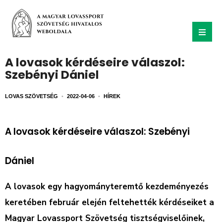
A lovasok kérdéseire válaszol:
Szebényi Dániel
LOVAS SZÖVETSÉG
•
2022-04-06
•
HÍREK
A lovasok kérdéseire válaszol: Szebényi
Dániel
A lovasok egy hagyományteremtő kezdeményezés
keretében február elején feltehették kérdéseiket a
Magyar Lovassport Szövetség tisztségviselőinek,