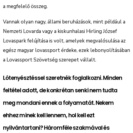
a megfelelő összeg.
Vannak olyan nagy, állami beruházások, mint például a
Nemzeti Lovarda vagy a kiskunhalasi Hirling József
Lovaspark felújítása is volt, amelyek megvalósulása az
egész magyar lovassport érdeke, ezek lebonyolításában
a Lovassport Szövetség szerepet vállalt.
Lótenyésztéssel szeretnék foglalkozni. Minden
feltétel adott, de konkrétan senki nem tudta
meg mondani ennek a folyamatát. Nekem
ehhez minek kell lennem, hol kell ezt
nyilvántartani? Háromféle szakmával és