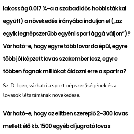
lakosság 0.017 %-a a szabadidős hobbistákkal
együtt) a növekedés irányába induljon el („az
egyik legnépszerűbb egyéni sportággá váljon”)?
Várható-e, hogy egyre több lovarda épül, egyre
több jól képzett lovas szakember lesz, egyre
többen fognak milliókat áldozni erre a sportra?
Sz. D.: Igen, várható a sport népszerűségének és a
lovasok létszámának növekedése.
Várható-e, hogy az elitben szereplő 2-300 lovas
mellett élő kb. 1500 egyéb díjugrató lovas