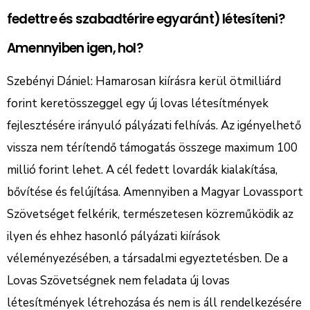
fedettre és szabadtérire egyaránt) létesíteni?
Amennyiben igen, hol?
Szebényi Dániel: Hamarosan kiírásra kerül ötmilliárd
forint keretösszeggel egy új lovas létesítmények
fejlesztésére irányuló pályázati felhívás. Az igényelhető
vissza nem térítendő támogatás összege maximum 100
millió forint lehet. A cél fedett lovardák kialakítása,
bővítése és felújítása. Amennyiben a Magyar Lovassport
Szövetséget felkérik, természetesen közreműködik az
ilyen és ehhez hasonló pályázati kiírások
véleményezésében, a társadalmi egyeztetésben. De a
Lovas Szövetségnek nem feladata új lovas
létesítmények létrehozása és nem is áll rendelkezésére