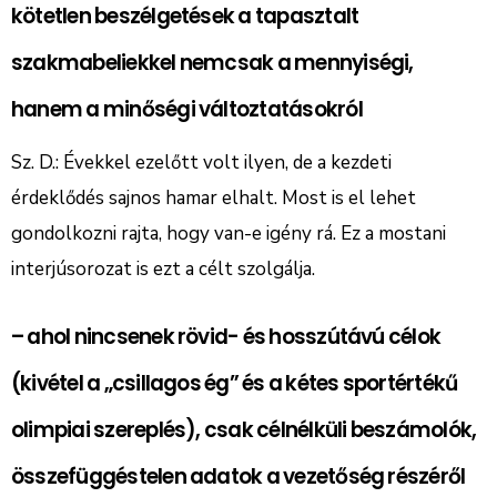
kötetlen beszélgetések a tapasztalt
szakmabeliekkel nemcsak a mennyiségi,
hanem a minőségi változtatásokról
Sz. D.: Évekkel ezelőtt volt ilyen, de a kezdeti
érdeklődés sajnos hamar elhalt. Most is el lehet
gondolkozni rajta, hogy van-e igény rá. Ez a mostani
interjúsorozat is ezt a célt szolgálja.
– ahol nincsenek rövid- és hosszútávú célok
(kivétel a „csillagos ég” és a kétes sportértékű
olimpiai szereplés), csak célnélküli beszámolók,
összefüggéstelen adatok a vezetőség részéről