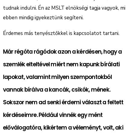
tudnak indulni. Én az MSLT elnökségi tagja vagyok, mi
ebben mindig igyekeztünk segíteni.
Érdemes más tenyésztőkkel is kapcsolatot tartani.
Már régóta rágódok azon a kérdésen, hogy a
szemlék elteltével miért nem kapunk bírálati
lapokat, valamint milyen szempontokból
vannak bírálva a kancák, csikók, mének.
Sokszor nem ad senki érdemi választ a feltett
kérdéseimre. Például vinnék egy mént
előválogatóra, kikértem a véleményt, volt, aki