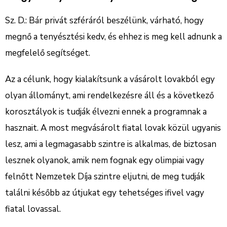
Sz. D.: Bár privát szféráról beszélünk, várható, hogy
megnő a tenyésztési kedv, és ehhez is meg kell adnunk a
megfelelő segítséget.
Az a célunk, hogy kialakítsunk a vásárolt lovakból egy
olyan állományt, ami rendelkezésre áll és a következő
korosztályok is tudják élvezni ennek a programnak a
hasznait. A most megvásárolt fiatal lovak közül ugyanis
lesz, ami a legmagasabb szintre is alkalmas, de biztosan
lesznek olyanok, amik nem fognak egy olimpiai vagy
felnőtt Nemzetek Díja szintre eljutni, de meg tudják
találni később az útjukat egy tehetséges ifivel vagy
fiatal lovassal.