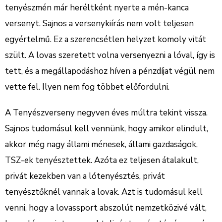
tenyészmén már heréltként nyerte a mén-kanca
versenyt. Sajnos a versenykiírás nem volt teljesen
egyértelmű. Ez a szerencsétlen helyzet komoly vitát
szült. A lovas szeretett volna versenyezni a lóval, így is
tett, és a megállapodáshoz híven a pénzdíjat végül nem
vette fel. Ilyen nem fog többet előfordulni.
A Tenyészverseny negyven éves múltra tekint vissza.
Sajnos tudomásul kell vennünk, hogy amikor elindult,
akkor még nagy állami ménesek, állami gazdaságok,
TSZ-ek tenyésztettek. Azóta ez teljesen átalakult,
privát kezekben van a lótenyésztés, privát
tenyésztőknél vannak a lovak. Azt is tudomásul kell
venni, hogy a lovassport abszolút nemzetközivé vált,