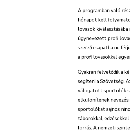
A programban való rész
hónapot kell folyamato
lovasok kiválasztásába 
úgynevezett profi lovas
szerző csapatba ne férj
a profi lovasokkal egye
Gyakran felvetődik a k
segíteni a Szövetség. 
válogatott sportolók sz
elkülönítenek nevezési 
sportolókat sajnos nin
táborokkal, edzésekkel s
forrás. A nemzeti szin