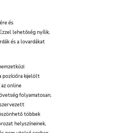
ére és
zzel lehetőség nyílik,
rdák és a lovardákat
 nemzetközi
 pozícióra kijelölt
 az online
zövetség folyamatosan,
 szervezett
köszönhető többek
rozat helyszíneinek,