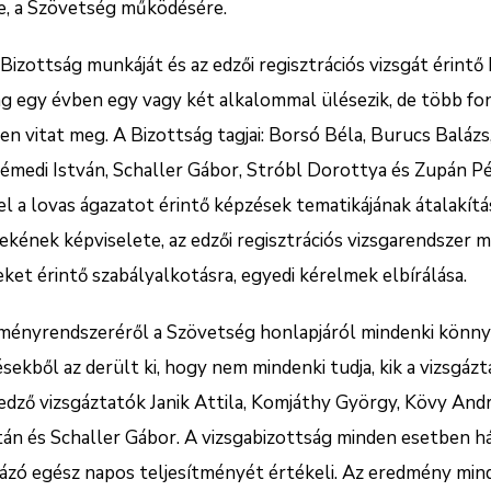
re, a Szövetség működésére.
 Bizottság munkáját és az edzői regisztrációs vizsgát érintő
ág egy évben egy vagy két alkalommal ülésezik, de több fo
en vitat meg. A Bizottság tagjai: Borsó Béla, Burucs Balázs,
émedi István, Schaller Gábor, Stróbl Dorottya és Zupán Pé
el a lovas ágazatot érintő képzések tematikájának átalakítá
kének képviselete, az edzői regisztrációs vizsgarendszer 
eket érintő szabályalkotásra, egyedi kérelmek elbírálása.
lményrendszeréről a Szövetség honlapjáról mindenki könny
sekből az derült ki, hogy nem mindenki tudja, kik a vizsgázt
t edző vizsgáztatók Janik Attila, Komjáthy György, Kövy And
án és Schaller Gábor. A vizsgabizottság minden esetben há
gázó egész napos teljesítményét értékeli. Az eredmény mi