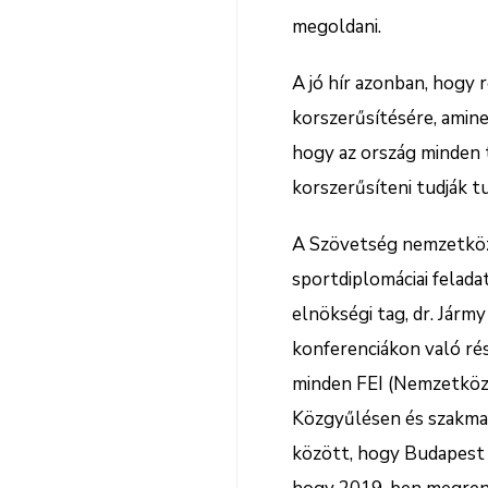
megoldani.
A jó hír azonban, hogy 
korszerűsítésére, amine
hogy az ország minden t
korszerűsíteni tudják tu
A Szövetség nemzetközi
sportdiplomáciai feladat
elnökségi tag, dr. Jármy
konferenciákon való ré
minden FEI (Nemzetközi
Közgyűlésen és szakmai
között, hogy Budapest 