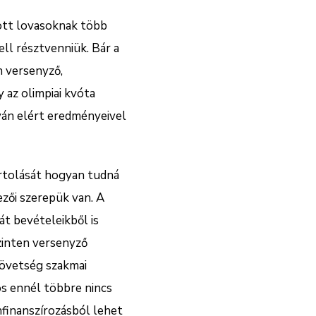
tott lovasoknak több
l résztvenniük. Bár a
n versenyző,
 az olimpiai kvóta
ován elért eredményeivel
ortolását hogyan tudná
zői szerepük van. A
át bevételeikből is
szinten versenyző
zövetség szakmai
nos ennél többre nincs
finanszírozásból lehet