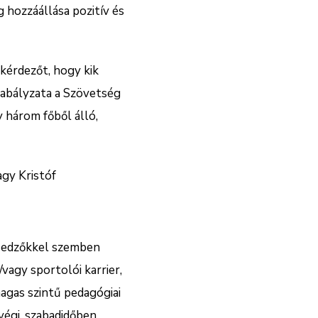
 hozzáállása pozitív és
kérdezőt, hogy kik
zabályzata a Szövetség
 három főből álló,
agy Kristóf
z edzőkkel szemben
vagy sportolói karrier,
magas szintű pedagógiai
végi, szabadidőben