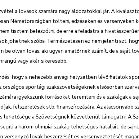
vétel a lovasok számára nagy áldozatokkal jár. A kiválasz
san Németországban tölteni, edzéseken és versenyeken kel
nem tisztem beleszólni, de erre a feladatra a hivatásszerűe
ok jöhetnek szóba. Természetesen ez nem jelenti azt, hogy
en be olyan lovas, aki ugyan amatőrnek számít, de a saját l
nrangú vagy akár sikeresebb.
érdés, hogy a nehezebb anyagi helyzetben lévő fiatalok sp
Az országos sportági szakszövetségeknek elsősorban szerve
ámára igyekszünk forrásokat teremteni és a szakágak a saj
díjak, felszerelések stb. finanszírozására. Az alacsonyabb 
cs lehetősége a Szövetségnek közvetlenül támogatni. A S
egíti a három olimpiai szakág tehetséges fiataljait, de saj
ten versenyző lovak beszerzését és versenyeztetését magán