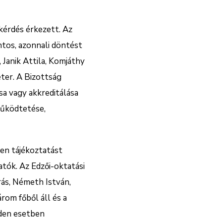
 kérdés érkezett. Az
ntos, azonnali döntést
 Janik Attila, Komjáthy
ter. A Bizottság
sa vagy akkreditálása
működtetése,
en tájékoztatást
atók. Az Edzői-oktatási
rás, Németh István,
rom főből áll és a
nden esetben