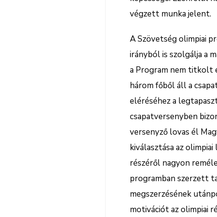
végzett munka jelent.
A Szövetség olimpiai p
irányból is szolgálja a
a Program nem titkolt el
három főből áll a csapa
eléréséhez a legtapasz
csapatversenyben bizo
versenyző lovas él Magy
kiválasztása az olimpia
részéről nagyon reméle
programban szerzett tap
megszerzésének utánpót
motivációt az olimpiai 