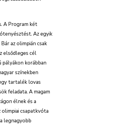
s. A Program két
lótenyésztést. Az egyik
 Bár az olimpián csak
z elsődleges cél
gú pályákon korábban
magyar színekben
egy tartalék lovas
ősök feladata. A magam
zágon élnek és a
 olimpiai csapatkvóta
n a legnagyobb