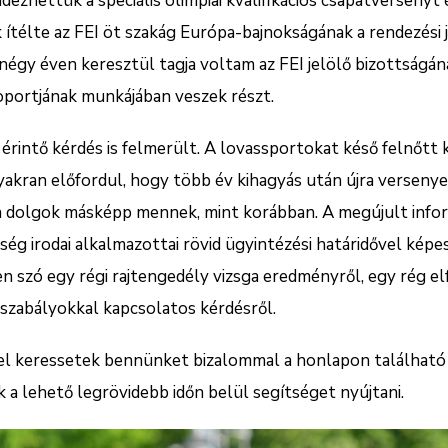
zhettük a speciális olimpiai kvalifikációs csapatversenyt
télte az FEI öt szakág Európa-bajnokságának a rendezési 
négy éven keresztül tagja voltam az FEI jelölő bizottságána
portjának munkájában veszek részt.
érintő kérdés is felmerült. A lovassportokat késő felnőtt 
akran előfordul, hogy több év kihagyás után újra versenyez
a dolgok másképp mennek, mint korábban. A megújult infor
g irodai alkalmazottai rövid ügyintézési határidővel képe
en szó egy régi rajtengedély vizsga eredményről, egy rég e
 szabályokkal kapcsolatos kérdésről.
el keressetek bennünket bizalommal a honlapon található
a lehető legrövidebb időn belül segítséget nyújtani.