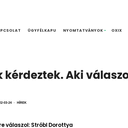
APCSOLAT
ÜGYFÉLKAPU
NYOMTATVÁNYOK
OXIX
 kérdeztek. Aki válaszol
22-03-24
•
HÍREK
e válaszol: Stróbl Dorottya