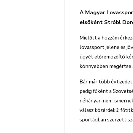
A Magyar Lovassport
elsőként Stróbl Doro
Mielőtt a hozzám érke
lovassport jelene és jö
ügyét előremozdító ké
könnyebben megértse a
Bár már több évtizedet
pedig főként a Szövetsé
néhányan nem ismernek.
válasz közérdekű: főti
sportágban szerzett sz