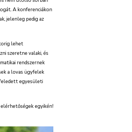
 és nem utolsó sorban
jogát. A konferenciákon
k, jelenleg pedig az
korig lehet
ni szeretne valaki, és
matikai rendszernek
sek a lovas ügyfelek
lfeledett egyesületi
 elérhetőségek egyikén!