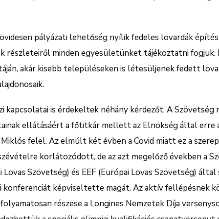
rövidesen pályázati lehetőség nyílik fedeles lovardák építés
k részleteiről minden egyesületünket tájékoztatni fogjuk. E
áján, akár kisebb településeken is létesüljenek fedett lova
lajdonosaik.
 kapcsolatai is érdekeltek néhány kérdezőt. A Szövetség
ainak ellátásáért a főtitkár mellett az Elnökség által erre a
 Miklós felel. Az elmúlt két évben a Covid miatt ez a szerep
szévételre korlátozódott, de az azt megelőző években a S
 Lovas Szövetség) és EEF (Európai Lovas Szövetség) által
 konferenciát képviseltette magát. Az aktív fellépésnek 
folyamatosan részese a Longines Nemzetek Díja versenyso