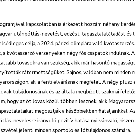
rogramjával kapcsolatban is érkezett hozzám néhány kérdé
 magyar utánpótlás-nevelést, edzést, tapasztalatátadást és 
sődleges célja, a 2024. párizsi olimpiára való kvótaszerzés.
t, a kvótaszerző versenyeken négy fős csapatok indulnak. A
taltabb lovasokra van szükség, akik már hasonló magassá
nyították rátermettségüket. Sajnos, valóban nem minden 
arországon, aki a fenti elvárásnak megfelel. A négy plusz 
i lovak tulajdonosának és az általa megbízott szakmai felel
m, hogy az öt lovas közül többen lesznek, akik Magyarors
asztalataikat megosztják a későbbiekben fiataljainkkal. Az
lás-nevelésre irányuló pozitív hatása nyilvánvaló, hisze
részvétel jelenti minden sportoló és lótulajdonos számára.