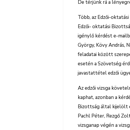
De térjünk rá a lényeg
Több, az Edzői-oktatási
Edzői- oktatási Bizotts
igénylő kérdést e-mailb
György, Kövy András, N
feladatai között szerep
esetén a Szövetség érde
javastattétel edzői ügy
Az edzői vizsga követe
kaphat, azonban a kérdé
Bizottság által kijelöl
Pachl Péter, Rezgő Zolt
vizsganap végén a vizs