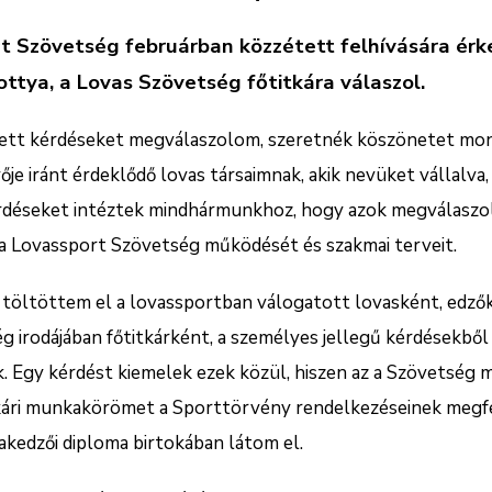
 Szövetség februárban közzétett felhívására érk
ttya, a Lovas Szövetség főtitkára válaszol.
zett kérdéseket megválaszolom, szeretnék köszönetet mon
vője iránt érdeklődő lovas társaimnak, akik nevüket vállalva
rdéseket intéztek mindhármunkhoz, hogy azok megválaszol
 Lovassport Szövetség működését és szakmai terveit.
 töltöttem el a lovassportban válogatott lovasként, edző
g irodájában főtitkárként, a személyes jellegű kérdésekből
 Egy kérdést kiemelek ezek közül, hiszen az a Szövetség m
tkári munkakörömet a Sporttörvény rendelkezéseinek megfe
akedzői diploma birtokában látom el.