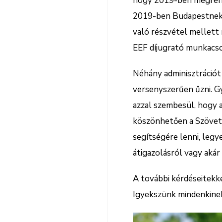
hogy 2019-ben megrende
2019-ben Budapestnek í
való részvétel mellett 
EEF díjugrató munkacso
Néhány adminisztrációt 
versenyszerűen űzni. Gy
azzal szembesül, hogy 
köszönhetően a Szövetsé
segítségére lenni, legy
átigazolásról vagy akár
A további kérdéseitekk
Igyekszünk mindenkinek 