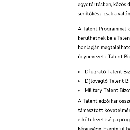
egyetértésben, közös dö
segítőkész, csak a való
A Talent Programmal ka
kerülhetnek be a Talent
honlapján megtalálható
úgynevezett Talent Bizo
Díjugrató Talent Biz
Díjlovagló Talent Biz
Military Talent Bizot
A Talent edzői kar öss
támasztott követelmény 
elkötelezettség a progr
képessége. Ezenfelül ha