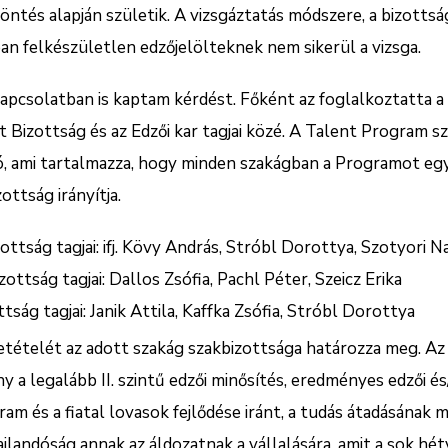
ntés alapján születik. A vizsgáztatás módszere, a bizottság
ban felkészületlen edzőjelölteknek nem sikerül a vizsga.
pcsolatban is kaptam kérdést. Főként az foglalkoztatta a 
 Bizottság és az Edzői kar tagjai közé. A Talent Program s
, ami tartalmazza, hogy minden szakágban a Programot egy
ttság irányítja.
ottság tagjai: ifj. Kövy András, Stróbl Dorottya, Szotyori N
ottság tagjai: Dallos Zsófia, Pachl Péter, Szeicz Erika
tság tagjai: Janik Attila, Kaffka Zsófia, Stróbl Dorottya
zetételét az adott szakág szakbizottsága határozza meg. A
a legalább II. szintű edzői minősítés, eredményes edzői és/
am és a fiatal lovasok fejlődése iránt, a tudás átadásának 
jlandóság annak az áldozatnak a vállalására, amit a sok hét