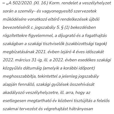
– „
A 502/2020. (XI. 16.) Korm. rendelet a veszélyhelyzet
során a személy- és vagyonegyesítő szervezetek
működésére vonatkozó eltérő rendelkezések újbóli
bevezetéséről c. jogszabály 5. § (1) bekezdésben
rögzítettekre figyelemmel, a díjugrató és a fogathajtás
szakágban a szakági tisztviselők (szakbizottsági tagok)
megbízatásának 2021. évben lejáró 4 éves időszakát
2022. március 31-ig, ill. a 2022. évben esedékes szakági
közgyűlés dátumáig (amelyik a korábbi időpont)
meghosszabbítja, tekintettel a jelenleg jogszabály
alapján fennálló, szakági gyűlések összehívását
akadályozó veszélyhelyzetre, ill. arra, hogy az
esetlegesen megtartható év közbeni tisztújítás a felelős
szakmai tervezést és végrehajtást hátrányosan