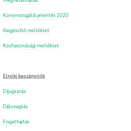
Meghatalmazás
Könyvvizsgálói jelentés 2020
Kiegészítő melléklet
Közhasznúsági melléklet
Elnöki beszámolók
Díjugratás
Díjlovaglás
Fogathajtás