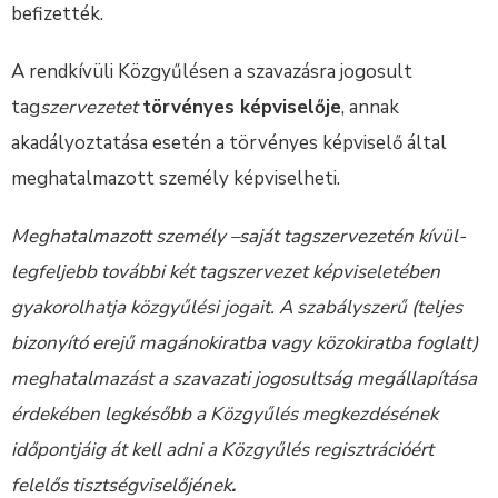
befizették.
A rendkívüli Közgyűlésen a szavazásra jogosult
tag
szervezetet
törvényes képviselője
, annak
akadályoztatása esetén a törvényes képviselő által
meghatalmazott személy képviselheti.
Meghatalmazott személy –saját tagszervezetén kívül-
legfeljebb további két tagszervezet képviseletében
gyakorolhatja közgyűlési jogait. A szabályszerű (teljes
bizonyító erejű magánokiratba vagy közokiratba foglalt)
meghatalmazást a szavazati jogosultság megállapítása
érdekében legkésőbb a Közgyűlés megkezdésének
időpontjáig át kell adni a Közgyűlés regisztrációért
felelős tisztségviselőjének
.