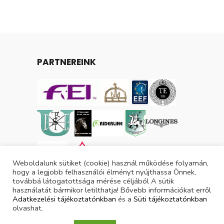
PARTNEREINK
Weboldalunk sütiket (cookie) használ működése folyamán,
hogy a legjobb felhasználói élményt nyújthassa Önnek,
továbbá látogatottsága mérése céljából A sütik
használatát bármikor letilthatja! Bővebb információkat erről
Adatkezelési tájékoztatónkban
és a
Süti tájékoztatónkban
olvashat.
Tárgyévi lovas licencek száma: 3053