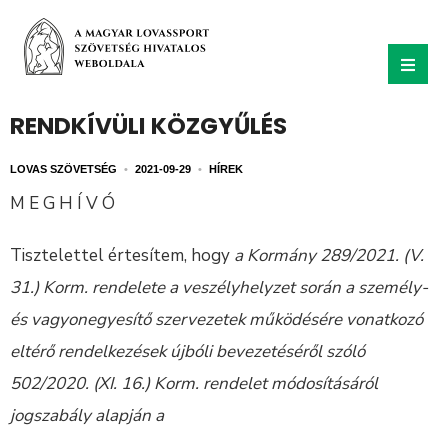
RENDKÍVÜLI KÖZGYŰLÉS
LOVAS SZÖVETSÉG
•
2021-09-29
•
HÍREK
M E G H Í V Ó
Tisztelettel értesítem, hogy
a
Kormány 289/2021. (V.
31.) Korm. rendelete a veszélyhelyzet során a személy-
és vagyonegyesítő szervezetek működésére vonatkozó
eltérő rendelkezések újbóli bevezetéséről szóló
502/2020. (XI. 16.) Korm. rendelet módosításáról
jogszabály alapján a