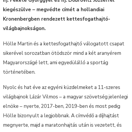
ifj. Fekete Györggyel és ifj. Dobrovitz Józseffel
kiegészülve – megvédte címét a hollandiai
Kronenbergben rendezett kettesfogathajtó-
világbajnokságon.
Hölle Martin és a kettesfogathajtó válogatott csapat
sikerével sorozatban ötödször mind a két aranyérem
Magyarországé lett, ami egyedülálló a sportág
történetében.
Nyolc és hat éve az egyéni küzdelmeket a 11-szeres
világbajnok Lázár Vilmos – a magyar szövetség jelenlegi
elnöke – nyerte, 2017-ben, 2019-ben és most pedig
Hölle bizonyult a legjobbnak. A címvédő a díjhajtást
megnyerte, majd a maratonhajtás után is vezetett, és