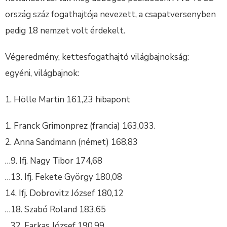
ország száz fogathajtója nevezett, a csapatversenyben
pedig 18 nemzet volt érdekelt.
Végeredmény, kettesfogathajtó világbajnokság:
egyéni, világbajnok:
1. Hölle Martin 161,23 hibapont
Franck Grimonprez (francia) 163,033.
Anna Sandmann (német) 168,83
…9. Ifj. Nagy Tibor 174,68
…13. Ifj. Fekete György 180,08
14. Ifj. Dobrovitz József 180,12
…18. Szabó Roland 183,65
…32. Farkas József 190,99