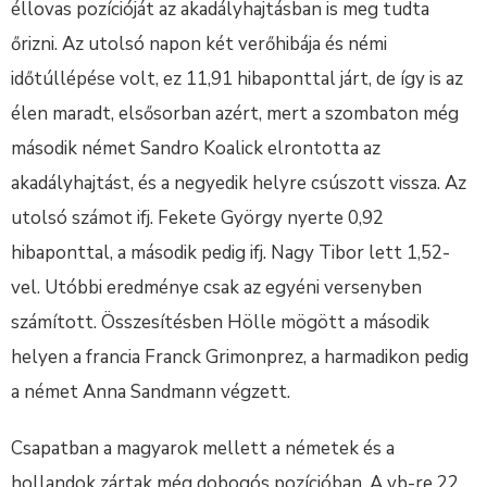
éllovas pozícióját az akadályhajtásban is meg tudta
őrizni. Az utolsó napon két verőhibája és némi
időtúllépése volt, ez 11,91 hibaponttal járt, de így is az
élen maradt, elsősorban azért, mert a szombaton még
második német Sandro Koalick elrontotta az
akadályhajtást, és a negyedik helyre csúszott vissza. Az
utolsó számot ifj. Fekete György nyerte 0,92
hibaponttal, a második pedig ifj. Nagy Tibor lett 1,52-
vel. Utóbbi eredménye csak az egyéni versenyben
számított. Összesítésben Hölle mögött a második
helyen a francia Franck Grimonprez, a harmadikon pedig
a német Anna Sandmann végzett.
Csapatban a magyarok mellett a németek és a
hollandok zártak még dobogós pozícióban. A vb-re 22