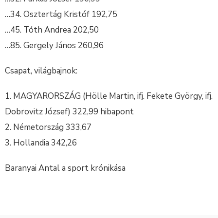
…34. Osztertág Kristóf 192,75
…45. Tóth Andrea 202,50
…85. Gergely János 260,96
Csapat, világbajnok:
1. MAGYARORSZÁG (Hölle Martin, ifj. Fekete György, ifj.
Dobrovitz József) 322,99 hibapont
2. Németország 333,67
3. Hollandia 342,26
Baranyai Antal a sport krónikása