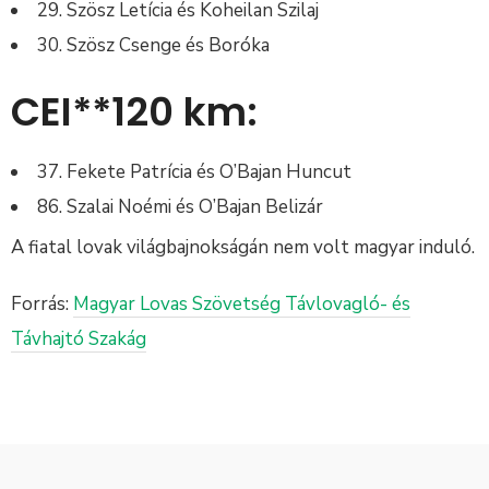
29. Szösz Letícia és Koheilan Szilaj
30. Szösz Csenge és Boróka
CEI**120 km:
37. Fekete Patrícia és O’Bajan Huncut
86. Szalai Noémi és O’Bajan Belizár
A fiatal lovak világbajnokságán nem volt magyar induló.
Forrás:
Magyar Lovas Szövetség Távlovagló- és
Távhajtó Szakág