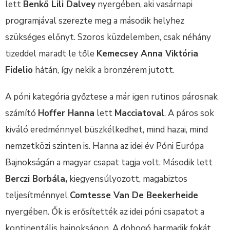
lett
Benkő Lili Dalvey
nyergében, aki vasárnapi
programjával szerezte meg a második helyhez
szükséges előnyt. Szoros küzdelemben, csak néhány
tizeddel maradt le tőle
Kemecsey Anna Viktória
Fidelio
hátán, így nekik a bronzérem jutott.
A póni kategória győztese a már igen rutinos párosnak
számító
Hoffer Hanna
lett
Macciatoval
. A páros sok
kiváló eredménnyel büszkélkedhet, mind hazai, mind
nemzetközi szinten is. Hanna az idei év Póni Európa
Bajnokságán a magyar csapat tagja volt. Második lett
Berczi Borbála,
kiegyensúlyozott, magabiztos
teljesítménnyel
Comtesse Van De Beekerheide
nyergében. Ők is erősítették az idei póni csapatot a
kontinentális bajnokságon. A dobogó harmadik fokát