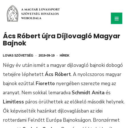
Ács Róbert újra Díjlovagló Magyar
Bajnok
LOVAS SZÖVETSÉG
•
2019-09-19
•
HÍREK
Négy év után ismét a magyar díjlovagló bajnoki dobogó
tetejére léphetett
Ács Róbert
. A nyolcszoros magyar
bajnok ezúttal
Fioretto
nyergében szerezte meg az
aranyat. Nem sokkal lemaradva
Schmidt Anita
és
Limitless
páros örülhettek az előkelő második helynek.
Ők képviselték hazánkat díjlovaglásban az idei
rotterdami Felnőtt Európa Bajnokságon. Bronzérmet