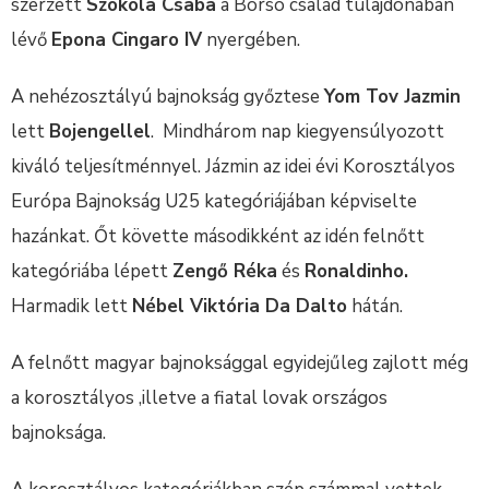
szerzett
Szokola Csaba
a Borsó család tulajdonában
lévő
Epona Cingaro IV
nyergében.
A nehézosztályú bajnokság győztese
Yom Tov Jazmin
lett
Bojengellel
. Mindhárom nap kiegyensúlyozott
kiváló teljesítménnyel. Jázmin az idei évi Korosztályos
Európa Bajnokság U25 kategóriájában képviselte
hazánkat. Őt követte másodikként az idén felnőtt
kategóriába lépett
Zengő Réka
és
Ronaldinho.
Harmadik lett
Nébel Viktória Da Dalto
hátán.
A felnőtt magyar bajnoksággal egyidejűleg zajlott még
a korosztályos ,illetve a fiatal lovak országos
bajnoksága.