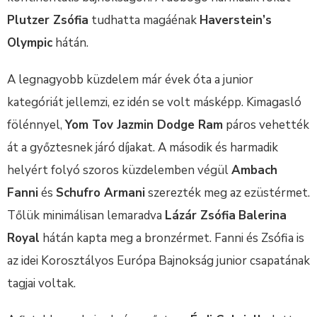
Plutzer Zsófia
tudhatta magáénak
Haverstein’s
Olympic
hátán.
A legnagyobb küzdelem már évek óta a junior
kategóriát jellemzi, ez idén se volt másképp. Kimagasló
fölénnyel,
Yom Tov Jazmin Dodge Ram
páros vehették
át a győztesnek járó díjakat. A második és harmadik
helyért folyó szoros küzdelemben végül
Ambach
Fanni
és
Schufro Armani
szerezték meg az ezüstérmet.
Tőlük minimálisan lemaradva
Lázár Zsófia
Balerina
Royal
hátán kapta meg a bronzérmet. Fanni és Zsófia is
az idei Korosztályos Európa Bajnokság junior csapatának
tagjai voltak.