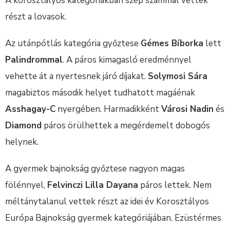
A korosztályos kategóriákban szép számmal vettek
részt a lovasok.
Az utánpótlás kategória győztese
Gémes Bíborka
lett
Palindrommal
. A páros kimagasló eredménnyel
vehette át a nyertesnek járó díjakat.
Solymosi Sára
magabiztos második helyet tudhatott magáénak
Asshagay-C
nyergében. Harmadikként
Városi Nadin
és
Diamond
páros örülhettek a megérdemelt dobogós
helynek.
A gyermek bajnokság győztese nagyon magas
fölénnyel,
Felvinczi Lilla Dayana
páros lettek. Nem
méltánytalanul vettek részt az idei év Korosztályos
Európa Bajnokság gyermek kategóriájában. Ezüstérmes