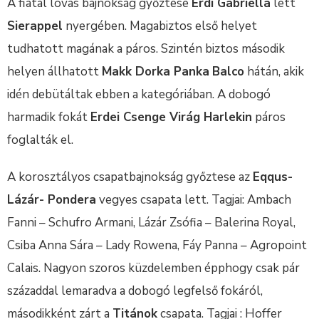
A fiatal lovas bajnokság győztese
Érdi Gabriella
lett
Sierappel
nyergében. Magabiztos első helyet
tudhatott magának a páros. Szintén biztos második
helyen állhatott
Makk Dorka Panka
Balco
hátán, akik
idén debütáltak ebben a kategóriában. A dobogó
harmadik fokát
Erdei Csenge Virág Harlekin
páros
foglalták el.
A korosztályos csapatbajnokság győztese az
Eqqus-
Lázár- Pondera
vegyes csapata lett. Tagjai: Ambach
Fanni – Schufro Armani, Lázár Zsófia – Balerina Royal,
Csiba Anna Sára – Lady Rowena, Fáy Panna – Agropoint
Calais. Nagyon szoros küzdelemben épphogy csak pár
századdal lemaradva a dobogó legfelső fokáról,
másodikként zárt a
Titánok
csapata. Tagjai : Hoffer