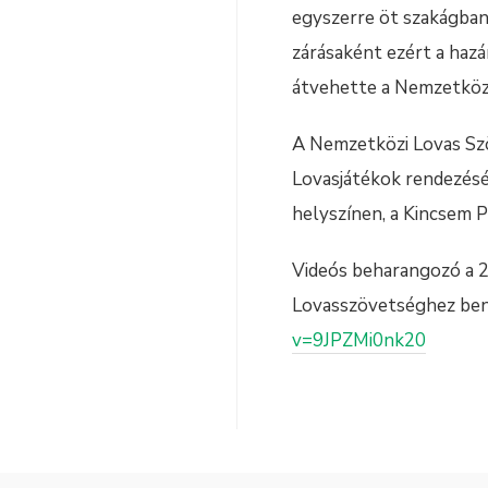
egyszerre öt szakágban
zárásaként ezért a haz
átvehette a Nemzetközi
A Nemzetközi Lovas Szö
Lovasjátékok rendezésén
helyszínen, a Kincsem P
Videós beharangozó a 2
Lovasszövetséghez beny
v=9JPZMi0nk20