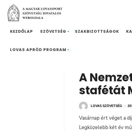
KEZDŐLAP
SZÖVETSÉG
SZAKBIZOTTSÁGOK
K
LOVAS APRÓD PROGRAM
A Nemzet
stafétát
LOVAS SZÖVETSÉG
•
20
Vasárnap ért véget a dí
Legközelebb két év múl