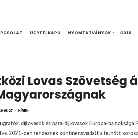
APCSOLAT
ÜGYFÉLKAPU
NYOMTATVÁNYOK
OXIX
közi Lovas Szövetség á
 Magyarországnak
19-08-27
•
HÍREK
jugratók, díjlovasok és para-díjlovasok Európa-bajnoksága
va, 2021-ben rendeznek kontinensviadalt a felnőtt korosz