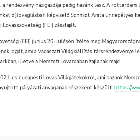
, a rendezvény házigazdája pedig hazánk lesz. A rotterdami
ánkat díjlovaglásban képviselő Schmidt Anita ünnepélyes k
 Lovasszövetség (FEI) zászlaját.
vetség (FEI) június 20-i ülésén ítélte meg Magyarországn
ek jogát, ami a Vadászati Világkiállítás társrendezvénye l
arkban, illetve a Nemzeti Lovardában zajlanak majd.
021-es budapesti Lovas Világjátékokról, ami hazánk Nemze
újtott pályázati anyagának részeként készült:
https://w