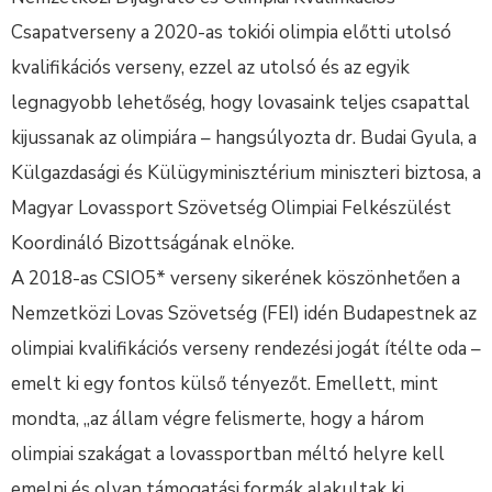
Csapatverseny a 2020-as tokiói olimpia előtti utolsó
kvalifikációs verseny, ezzel az utolsó és az egyik
legnagyobb lehetőség, hogy lovasaink teljes csapattal
kijussanak az olimpiára – hangsúlyozta dr. Budai Gyula, a
Külgazdasági és Külügyminisztérium miniszteri biztosa, a
Magyar Lovassport Szövetség Olimpiai Felkészülést
Koordináló Bizottságának elnöke.
A 2018-as CSIO5* verseny sikerének köszönhetően a
Nemzetközi Lovas Szövetség (FEI) idén Budapestnek az
olimpiai kvalifikációs verseny rendezési jogát ítélte oda –
emelt ki egy fontos külső tényezőt. Emellett, mint
mondta, „az állam végre felismerte, hogy a három
olimpiai szakágat a lovassportban méltó helyre kell
emelni és olyan támogatási formák alakultak ki,