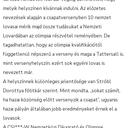
melyik helyszínen kívánnak indulni. Az előzetes
nevezések alapján a csapatversenyben 10 nemzet
lovasai mérik majd össze tudásukat a Nemzeti
Lovardában az olimpiai részvétel reményében. De
tagadhatatlan, hogy az olimpiai kvalifikációtól
függetlenül népszerű a verseny és maga a Tattersall is,
mint versenyhelyszín, ezért sok egyéni lovas is
nevezett már.
A helyszínnek különleges jelentősége van Stróbl
Dorottya főtitkár szerint. Mint mondta, „sokat számít,
ha hazai közönség előtt versenyzik a csapat”, ugyanis
hazai pályán általában jobb eredményeket érnek el a
lovasok.
A CSI***-W Nemzetközi Díjugrató és Olimpiai