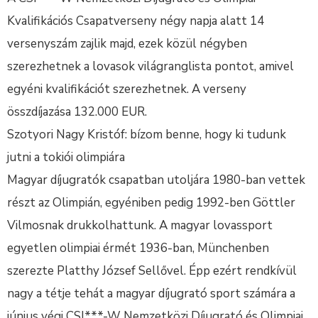
Kvalifikációs Csapatverseny négy napja alatt 14
versenyszám zajlik majd, ezek közül négyben
szerezhetnek a lovasok világranglista pontot, amivel
egyéni kvalifikációt szerezhetnek. A verseny
összdíjazása 132.000 EUR.
Szotyori Nagy Kristóf: bízom benne, hogy ki tudunk
jutni a tokiói olimpiára
Magyar díjugratók csapatban utoljára 1980-ban vettek
részt az Olimpián, egyéniben pedig 1992-ben Göttler
Vilmosnak drukkolhattunk. A magyar lovassport
egyetlen olimpiai érmét 1936-ban, Münchenben
szerezte Platthy József Sellővel. Épp ezért rendkívül
nagy a tétje tehát a magyar díjugrató sport számára a
június végi CSI***-W Nemzetközi Díjugrató és Olimpiai