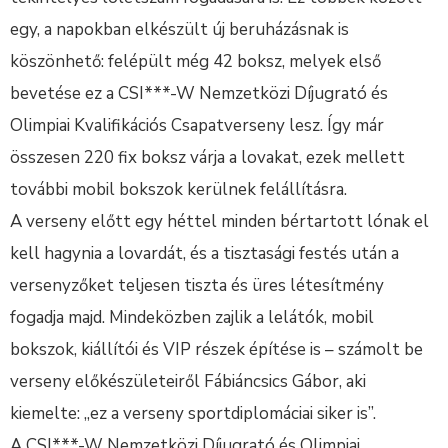
egy, a napokban elkészült új beruházásnak is
köszönhető: felépült még 42 boksz, melyek első
bevetése ez a CSI***-W Nemzetközi Díjugrató és
Olimpiai Kvalifikációs Csapatverseny lesz. Így már
összesen 220 fix boksz várja a lovakat, ezek mellett
további mobil bokszok kerülnek felállításra.
A verseny előtt egy héttel minden bértartott lónak el
kell hagynia a lovardát, és a tisztasági festés után a
versenyzőket teljesen tiszta és üres létesítmény
fogadja majd. Mindeközben zajlik a lelátók, mobil
bokszok, kiállítói és VIP részek építése is – számolt be
verseny előkészületeiről Fábiáncsics Gábor, aki
kiemelte: „ez a verseny sportdiplomáciai siker is”.
A CSI***-W Nemzetközi Díjugrató és Olimpiai