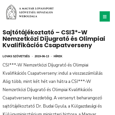
Sajtótájékoztató – CSI3*-W
Nemzetközi Díjugrató és Olimpiai
Kvalifikációs Csapatverseny
LOVAS SZÖVETSÉG
•
2019-06-13
•
HÍREK
CSI***-W Nemzetközi Díjugrató és Olimpiai
Kvalifikációs Csapatverseny: indul a visszaszámlálás
Alig több, mint két hét van hátra a CSI***-W
Nemzetközi Díjugrató és Olimpiai Kvalifikációs
Csapatverseny kezdetéig. A versenyt beharangozó
sajtótájékoztató Dr. Budai Gyula, a Külgazdasági és
Külügyminisztérium miniszteri biztosa, a Magyar