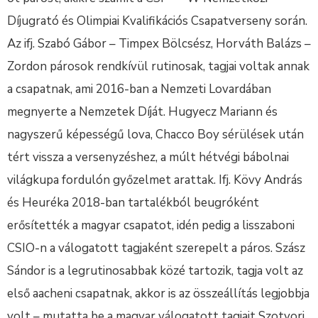
Díjugrató és Olimpiai Kvalifikációs Csapatverseny során.
Az ifj. Szabó Gábor – Timpex Bölcsész, Horváth Balázs –
Zordon párosok rendkívül rutinosak, tagjai voltak annak
a csapatnak, ami 2016-ban a Nemzeti Lovardában
megnyerte a Nemzetek Díját. Hugyecz Mariann és
nagyszerű képességű lova, Chacco Boy sérülések után
tért vissza a versenyzéshez, a múlt hétvégi bábolnai
világkupa fordulón győzelmet arattak. Ifj. Kövy András
és Heuréka 2018-ban tartalékból beugróként
erősítették a magyar csapatot, idén pedig a lisszaboni
CSIO-n a válogatott tagjaként szerepelt a páros. Szász
Sándor is a legrutinosabbak közé tartozik, tagja volt az
első aacheni csapatnak, akkor is az összeállítás legjobbja
volt – mutatta be a magyar válogatott tagjait Szotyori