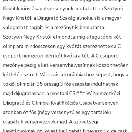
Kvalifikációs Csapatversenynek, mutatott rá Szotyori
Nagy Kristóf, a Díjugrató Szakág elnöke, aki a magyar
válogatott tagjait és a mezőnyt is bemutatta.
Szotyori Nagy Kristóf elmondta: míg a legutóbbi két
olimpiára mindösszesen egy kvótát szerezhettek a C
csoport nemzetei, idén két kvóta a tét. A C csoport
mezőnye pedig a két versenyhelyszínnek köszönhetően
kétfelé oszlott. Változás a korábbiakhoz képest, hogy a
tokiói olimpián 35 ország 3 fős csapatai indulhatnak
majd díjugratásban, a mostani CSI***-W Nemzetközi
Díjugrató és Olimpiai Kvalifikációs Csapatversenyen
azonban öt fős (négy versenyző és egy tartalék)
csapatok versenyeznek majd. A szövetségi
kapitányoknak öt lovast kell tehát kinevezniük, de csak