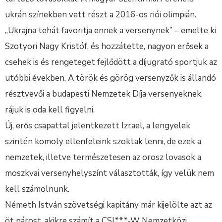
ukrán színekben vett részt a 2016-os riói olimpián.
„Ukrajna tehát favoritja ennek a versenynek” – emelte ki
Szotyori Nagy Kristóf, és hozzátette, nagyon erősek a
csehek is és rengeteget fejlődött a díjugrató sportjuk az
utóbbi években. A török és görög versenyzők is állandó
résztvevői a budapesti Nemzetek Díja versenyeknek,
rájuk is oda kell figyelni.
Új, erős csapattal jelentkezett Izrael, a lengyelek
szintén komoly ellenfeleink szoktak lenni, de ezek a
nemzetek, illetve természetesen az orosz lovasok a
moszkvai versenyhelyszínt választották, így velük nem
kell számolnunk.
Németh István szövetségi kapitány már kijelölte azt az
öt párost, akikre számít a CSI***-W Nemzetközi