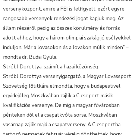
versenyközpont, amire a FEI is felfigyelt, ezért egyre
rangosabb versenyek rendezési jogát kapjuk meg. Az
állam részéről pedig az összes körülmény és forrás
adott ahhoz, hogy a három olimpiai szakág jó esélyekkel
induljon. Már a lovasokon és a lovakon múlik minden” –
mondta dr. Budai Gyula.
Stróbl Dorottya: számít a hazai közönség
Stróbl Dorottya versenyigazgató, a Magyar Lovassport
Szövetség főtitkára elmondta, hogy a budapestivel
egyidejűleg Moszkvában zajlik a C csoport másik
kvalifikációs versenye. De míg a magyar fővárosban
pénteken dől el a csapatkvóta sorsa, Moszkvában
vasárnap zajlik majd a csapatverseny. A C csoportba
tartozó nemzetek február végéig dönthettek, hogy