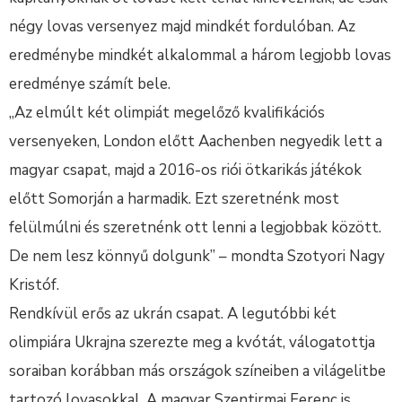
négy lovas versenyez majd mindkét fordulóban. Az
eredménybe mindkét alkalommal a három legjobb lovas
eredménye számít bele.
„Az elmúlt két olimpiát megelőző kvalifikációs
versenyeken, London előtt Aachenben negyedik lett a
magyar csapat, majd a 2016-os riói ötkarikás játékok
előtt Somorján a harmadik. Ezt szeretnénk most
felülmúlni és szeretnénk ott lenni a legjobbak között.
De nem lesz könnyű dolgunk” – mondta Szotyori Nagy
Kristóf.
Rendkívül erős az ukrán csapat. A legutóbbi két
olimpiára Ukrajna szerezte meg a kvótát, válogatottja
soraiban korábban más országok színeiben a világelitbe
tartozó lovasokkal. A magyar Szentirmai Ferenc is