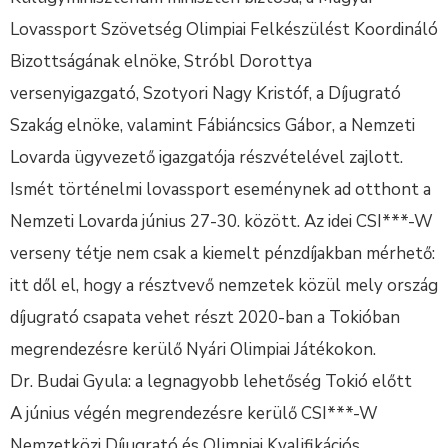
Lovassport Szövetség Olimpiai Felkészülést Koordináló
Bizottságának elnöke, Stróbl Dorottya
versenyigazgató, Szotyori Nagy Kristóf, a Díjugrató
Szakág elnöke, valamint Fábiáncsics Gábor, a Nemzeti
Lovarda ügyvezető igazgatója részvételével zajlott.
Ismét történelmi lovassport eseménynek ad otthont a
Nemzeti Lovarda június 27-30. között. Az idei CSI***-W
verseny tétje nem csak a kiemelt pénzdíjakban mérhető:
itt dől el, hogy a résztvevő nemzetek közül mely ország
díjugrató csapata vehet részt 2020-ban a Tokióban
megrendezésre kerülő Nyári Olimpiai Játékokon.
Dr. Budai Gyula: a legnagyobb lehetőség Tokió előtt
A június végén megrendezésre kerülő CSI***-W
Nemzetközi Díjugrató és Olimpiai Kvalifikációs