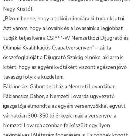
Nagy Kristóf.
„Bízom benne, hogy a tokiói olimpiára ki tudunk jutni.
Azt várom, hogy a lovaink és a lovasaink a legjobbat
tudják teljesíteni a CSI***-W Nemzetközi Díjugrató és
Olimpiai Kvalifikációs Csapatversenyen” – zárta
összefoglalóját a Díjugrató Szakág elnöke, aki arra is
kitért, hogy az egyéni kvótákért viszont egészen jövő
tavaszig folyik a küzdelem.
Fábiáncsics Gábor: teltház a Nemzeti Lovardában
Fábiáncsics Gábor, a Nemzeti Lovarda ügyvezető
igazgatója elmondta, az egyéni versenyzőkkel együtt
várhatóan 300-350 ló érkezik majd a versenyre, a
Nemzeti Lovarda azonban felkészült egy ilyen
tekintélyes lólétszám fogadására is. Ez többek között