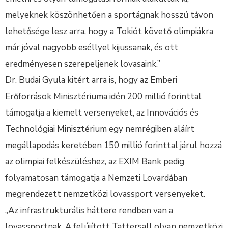
melyeknek köszönhetően a sportágnak hosszú távon
lehetősége lesz arra, hogy a Tokiót követő olimpiákra
már jóval nagyobb eséllyel kijussanak, és ott
eredményesen szerepeljenek lovasaink.”
Dr. Budai Gyula kitért arra is, hogy az Emberi
Erőforrások Minisztériuma idén 200 millió forinttal
támogatja a kiemelt versenyeket, az Innovációs és
Technológiai Minisztérium egy nemrégiben aláírt
megállapodás keretében 150 millió forinttal járul hozzá
az olimpiai felkészüléshez, az EXIM Bank pedig
folyamatosan támogatja a Nemzeti Lovardában
megrendezett nemzetközi lovassport versenyeket.
„Az infrastrukturális háttere rendben van a
lovassportnak. A felújított Tattersall olyan nemzetközi