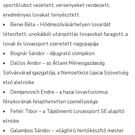
sportklubot vezetett, versenyeket rendezett,
eredményes lovakat tenyésztett
Benei Béla – Hódmezővásárhelyen lovardát
létesített, unokáiból utánpótlás lovasokat faragott, a
lovak és lovassport szeretett nagypapája
Bognár Sándor – díjugrató olimpikon
Dallos Andor – az Állami Ménesgazdaság
Szilvásvárad igazgatója, a Nemzetközi Lipicai Szövetség
első alelnöke
Demjanovich Endre – a hazai lovasturizmus
fénykorának felejthetetlen személyisége
Fehér Tibor – a Tápiómenti Lovassport SE alapító
elnöke
Galambos Sándor – világhírű hintókészítő mester