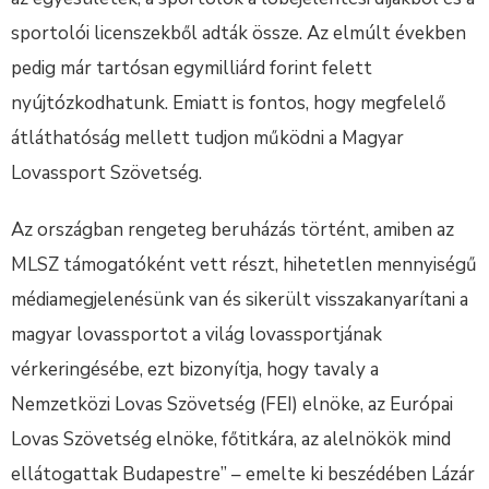
sportolói licenszekből adták össze. Az elmúlt években
pedig már tartósan egymilliárd forint felett
nyújtózkodhatunk. Emiatt is fontos, hogy megfelelő
átláthatóság mellett tudjon működni a Magyar
Lovassport Szövetség.
Az országban rengeteg beruházás történt, amiben az
MLSZ támogatóként vett részt, hihetetlen mennyiségű
médiamegjelenésünk van és sikerült visszakanyarítani a
magyar lovassportot a világ lovassportjának
vérkeringésébe, ezt bizonyítja, hogy tavaly a
Nemzetközi Lovas Szövetség (FEI) elnöke, az Európai
Lovas Szövetség elnöke, főtitkára, az alelnökök mind
ellátogattak Budapestre” – emelte ki beszédében Lázár