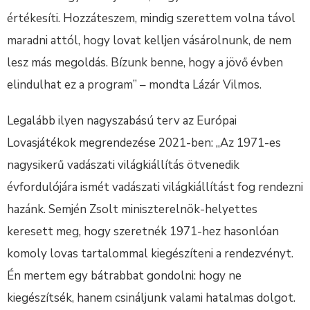
értékesíti. Hozzáteszem, mindig szerettem volna távol
maradni attól, hogy lovat kelljen vásárolnunk, de nem
lesz más megoldás. Bízunk benne, hogy a jövő évben
elindulhat ez a program” – mondta Lázár Vilmos.
Legalább ilyen nagyszabású terv az Európai
Lovasjátékok megrendezése 2021-ben: „Az 1971-es
nagysikerű vadászati világkiállítás ötvenedik
évfordulójára ismét vadászati világkiállítást fog rendezni
hazánk. Semjén Zsolt miniszterelnök-helyettes
keresett meg, hogy szeretnék 1971-hez hasonlóan
komoly lovas tartalommal kiegészíteni a rendezvényt.
Én mertem egy bátrabbat gondolni: hogy ne
kiegészítsék, hanem csináljunk valami hatalmas dolgot.