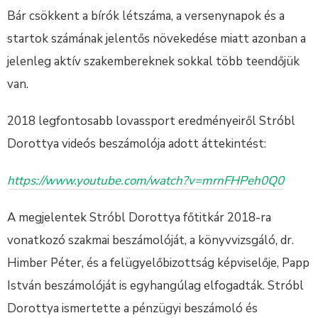
Bár csökkent a bírók létszáma, a versenynapok és a
startok számának jelentős növekedése miatt azonban a
jelenleg aktív szakembereknek sokkal több teendőjük
van.
2018 legfontosabb lovassport eredményeiről Stróbl
Dorottya videós beszámolója adott áttekintést:
https://www.youtube.com/watch?v=mrnFHPeh0Q0
A megjelentek Stróbl Dorottya főtitkár 2018-ra
vonatkozó szakmai beszámolóját, a könyvvizsgáló, dr.
Himber Péter, és a felügyelőbizottság képviselője, Papp
István beszámolóját is egyhangúlag elfogadták. Stróbl
Dorottya ismertette a pénzügyi beszámoló és