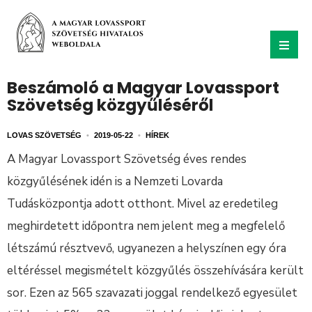
Beszámoló a Magyar Lovassport
Szövetség közgyűléséről
LOVAS SZÖVETSÉG
•
2019-05-22
•
HÍREK
A Magyar Lovassport Szövetség éves rendes
közgyűlésének idén is a Nemzeti Lovarda
Tudásközpontja adott otthont. Mivel az eredetileg
meghirdetett időpontra nem jelent meg a megfelelő
létszámú résztvevő, ugyanezen a helyszínen egy óra
eltéréssel megismételt közgyűlés összehívására került
sor. Ezen az 565 szavazati joggal rendelkező egyesület