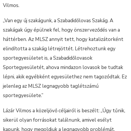
Vilmos.
„Van egy új szakágunk, a Szabadidőlovas Szakág. A
szakágak úgy épülnek fel, hogy önszerveződés van a
háttérben. Az MLSZ annyit tett, hogy katalizátorként
elindította a szakág létrejöttét. Létrehoztunk egy
sportegyesületet is, a Szabadidőlovasok
Sportegyesületét, ahova mindazon lovasok be tudtak
lépni, akik egyébként egyesülethez nem tagozódtak. Ez
jelenleg az MLSZ legnagyobb taglétszámú
sportegyesülete.”
Lázár Vilmos a közeljövő céljairól is beszélt: „Úgy tűnik,
sikerül olyan forrásokat találnunk, amivel esélyt
kapunk, hogy megoldjuk a legnagyobb problémát,