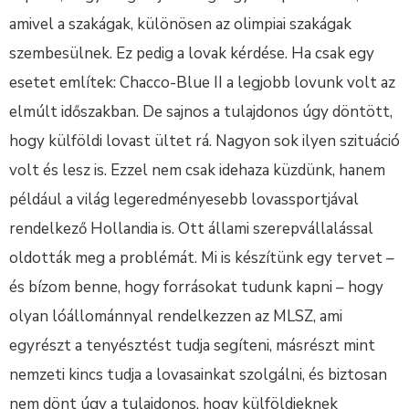
amivel a szakágak, különösen az olimpiai szakágak
szembesülnek. Ez pedig a lovak kérdése. Ha csak egy
esetet említek: Chacco-Blue II a legjobb lovunk volt az
elmúlt időszakban. De sajnos a tulajdonos úgy döntött,
hogy külföldi lovast ültet rá. Nagyon sok ilyen szituáció
volt és lesz is. Ezzel nem csak idehaza küzdünk, hanem
például a világ legeredményesebb lovassportjával
rendelkező Hollandia is. Ott állami szerepvállalással
oldották meg a problémát. Mi is készítünk egy tervet –
és bízom benne, hogy forrásokat tudunk kapni – hogy
olyan lóállománnyal rendelkezzen az MLSZ, ami
egyrészt a tenyésztést tudja segíteni, másrészt mint
nemzeti kincs tudja a lovasainkat szolgálni, és biztosan
nem dönt úgy a tulajdonos, hogy külföldieknek