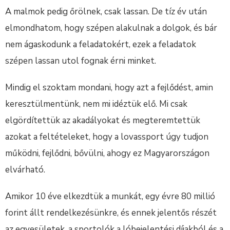
A malmok pedig őrölnek, csak lassan. De tíz év után
elmondhatom, hogy szépen alakulnak a dolgok, és bár
nem ágaskodunk a feladatokért, ezek a feladatok
szépen lassan utol fognak érni minket.
Mindig el szoktam mondani, hogy azt a fejlődést, amin
keresztülmentünk, nem mi idéztük elő. Mi csak
elgördítettük az akadályokat és megteremtettük
azokat a feltételeket, hogy a lovassport úgy tudjon
működni, fejlődni, bővülni, ahogy ez Magyarországon
elvárható.
Amikor 10 éve elkezdtük a munkát, egy évre 80 millió
forint állt rendelkezésünkre, és ennek jelentős részét
az egyesületek, a sportolók a lóbejelentési díjakból és a