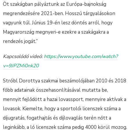
Öt szakágban pályáztunk az Európa-bajnokság
megrendezésére 2021-ben. Hosszú tárgyalásokon
vagyunk túl. Június 19-én lesz döntés arról, hogy
Magyarország megnyeri-e ezekre a szakágakra a
rendezés jogát.”
Kapcsolódó videó:
https://www.youtube.com/watch?
v=9JPZMi0nk20
Stróbl Dorottya szakmai beszámolójában 2010 és 2018
főbb adatainak összehasonlításával mutatta be,
mennyit fejlődött a hazai lovassport, mennyire aktívak a
lovasok. Kiemelte, hogy a sportolói licenszek száma a
díjugratás, fogathajtás és díjlovaglás terén nőtt a
leginkább, a ló licenszek száma pedig 4000 körül mozog.