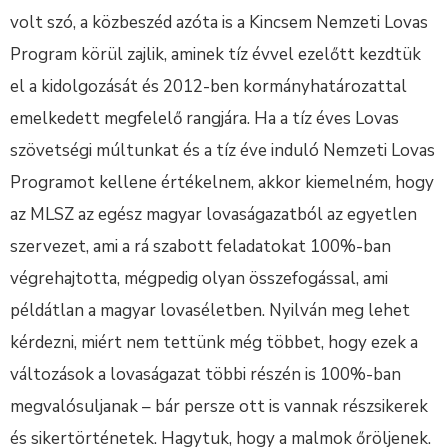
volt szó, a közbeszéd azóta is a Kincsem Nemzeti Lovas
Program körül zajlik, aminek tíz évvel ezelőtt kezdtük
el a kidolgozását és 2012-ben kormányhatározattal
emelkedett megfelelő rangjára. Ha a tíz éves Lovas
szövetségi múltunkat és a tíz éve induló Nemzeti Lovas
Programot kellene értékelnem, akkor kiemelném, hogy
az MLSZ az egész magyar lovaságazatból az egyetlen
szervezet, ami a rá szabott feladatokat 100%-ban
végrehajtotta, mégpedig olyan összefogással, ami
példátlan a magyar lovaséletben. Nyilván meg lehet
kérdezni, miért nem tettünk még többet, hogy ezek a
változások a lovaságazat többi részén is 100%-ban
megvalósuljanak – bár persze ott is vannak részsikerek
és sikertörténetek. Hagytuk, hogy a malmok őröljenek.