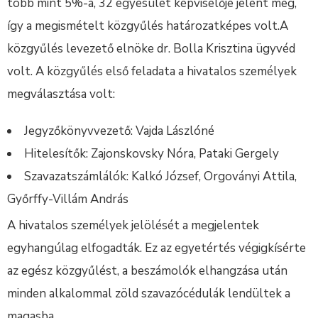
több mint 5%-a, 32 egyesület képviselője jelent meg,
így a megismételt közgyűlés határozatképes volt.A
közgyűlés levezető elnöke dr. Bolla Krisztina ügyvéd
volt. A közgyűlés első feladata a hivatalos személyek
megválasztása volt:
Jegyzőkönyvvezető: Vajda Lászlóné
Hitelesítők: Zajonskovsky Nóra, Pataki Gergely
Szavazatszámlálók: Kalkó József, Orgoványi Attila,
Győrffy-Villám András
A hivatalos személyek jelölését a megjelentek
egyhangúlag elfogadták. Ez az egyetértés végigkísérte
az egész közgyűlést, a beszámolók elhangzása után
minden alkalommal zöld szavazócédulák lendültek a
magasba.