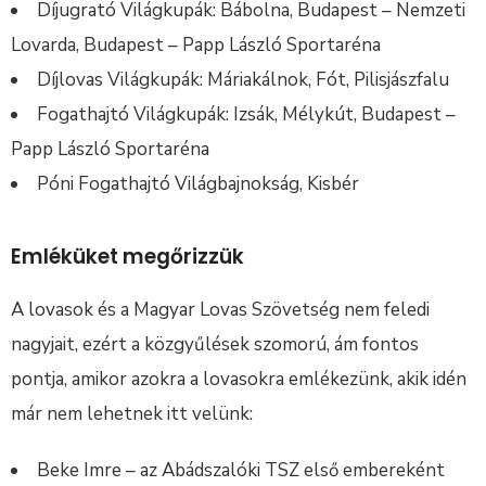
Díjugrató Világkupák: Bábolna, Budapest – Nemzeti
Lovarda, Budapest – Papp László Sportaréna
Díjlovas Világkupák: Máriakálnok, Fót, Pilisjászfalu
Fogathajtó Világkupák: Izsák, Mélykút, Budapest –
Papp László Sportaréna
Póni Fogathajtó Világbajnokság, Kisbér
Emléküket megőrizzük
A lovasok és a Magyar Lovas Szövetség nem feledi
nagyjait, ezért a közgyűlések szomorú, ám fontos
pontja, amikor azokra a lovasokra emlékezünk, akik idén
már nem lehetnek itt velünk:
Beke Imre – az Abádszalóki TSZ első embereként