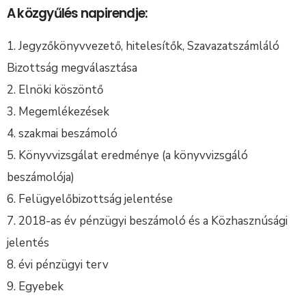
A közgyűlés napirendje:
Jegyzőkönyvvezető, hitelesítők, Szavazatszámláló
Bizottság megválasztása
Elnöki köszöntő
Megemlékezések
szakmai beszámoló
Könyvvizsgálat eredménye (a könyvvizsgáló
beszámolója)
Felügyelőbizottság jelentése
2018-as év pénzügyi beszámoló és a Közhasznúsági
jelentés
évi pénzügyi terv
Egyebek