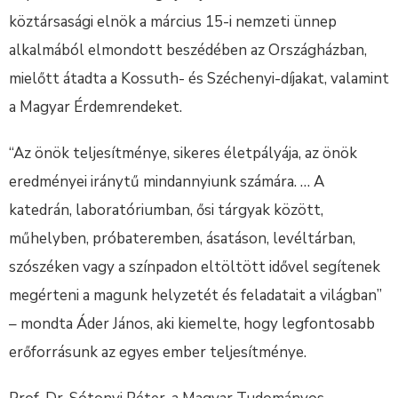
köztársasági elnök a március 15-i nemzeti ünnep
alkalmából elmondott beszédében az Országházban,
mielőtt átadta a Kossuth- és Széchenyi-díjakat, valamint
a Magyar Érdemrendeket.
“Az önök teljesítménye, sikeres életpályája, az önök
eredményei iránytű mindannyiunk számára. … A
katedrán, laboratóriumban, ősi tárgyak között,
műhelyben, próbateremben, ásatáson, levéltárban,
szószéken vagy a színpadon eltöltött idővel segítenek
megérteni a magunk helyzetét és feladatait a világban”
– mondta Áder János, aki kiemelte, hogy legfontosabb
erőforrásunk az egyes ember teljesítménye.