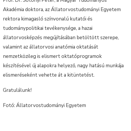
Prof. Dr. Sótonyi Péter, a Magyar Tudományos
Akadémia doktora, az Állatorvostudományi Egyetem
rektora kimagasló színvonalú kutatói és
tudománypolitikai tevékenysége, a hazai
állatorvosképzés megújításában betöltött szerepe,
valamint az állatorvosi anatómia oktatását
nemzetközileg is elismert oktatóprogramok
készítésével új alapokra helyező, nagy hatású munkája
elismeréseként vehette át a kitüntetést.
Gratulálunk!
Fotó: Állatorvostudományi Egyetem